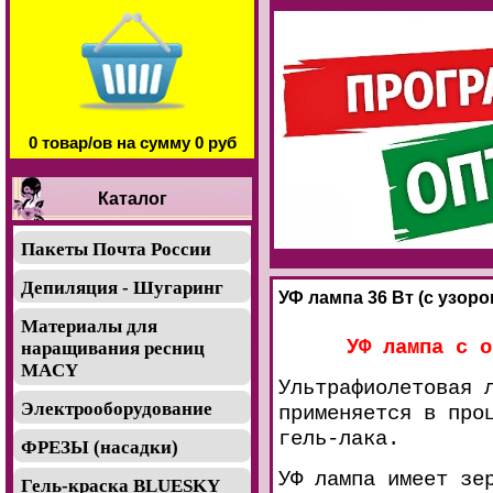
0 товар/ов на сумму 0 руб
Каталог
Пакеты Почта России
Депиляция - Шугаринг
УФ лампа 36 Вт (с узор
Материалы для
УФ лампа с о
наращивания ресниц
MACY
Ультрафиолетовая 
Электрооборудование
применяется в про
гель-лака.
ФРЕЗЫ (насадки)
УФ лампа имеет зе
Гель-краска BLUESKY