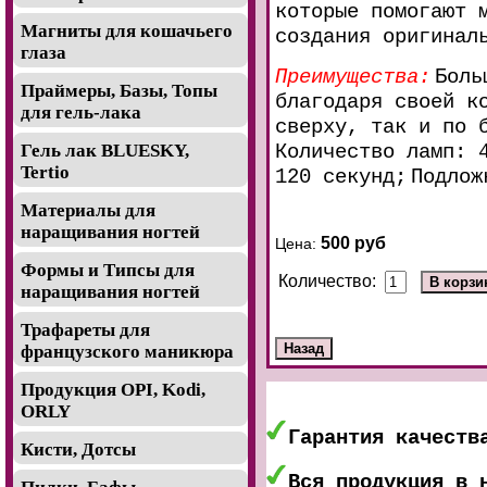
которые помогают 
Магниты для кошачьего
создания оригинал
глаза
Преимущества:
Боль
Праймеры, Базы, Топы
благодаря своей к
для гель-лака
сверху, так и по 
Количество ламп: 
Гель лак BLUESKY,
Tertio
120 секунд;
Подлож
Материалы для
наращивания ногтей
500 руб
Цена:
Формы и Типсы для
Количество:
наращивания ногтей
Трафареты для
французского маникюра
Продукция OPI, Kodi,
ORLY
Гарантия качеств
Кисти, Дотсы
Вся продукция в 