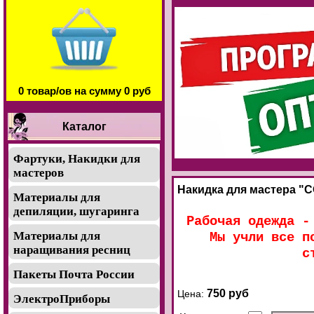
0 товар/ов на сумму 0 руб
Каталог
Фартуки, Накидки для
мастеров
Накидка для мастера "
Материалы для
депиляции, шугаринга
Рабочая одежда -
Материалы для
Мы учли все п
наращивания ресниц
с
Пакеты Почта России
750 руб
Цена:
ЭлектроПриборы