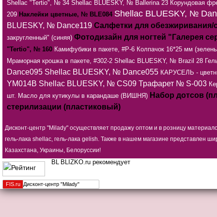
Shellac "Tertio", № 34
Shellac BLUESKY, № Ballerina 23
Корундовая фр
Shellac BLUESKY, № Da
209
Наклейки цветные, № BLE084
BLUESKY, № Dance119
Салфетки для обезжиривания/сн
Фотодизайн для ногтей "Галерея се
закругленный" (синяя)
"Tertio", № 160
Камифубики в пакете, #P-6
Колпачок 16*25 мм (зелены
Мраморная крошка в пакете, #302-2
Shellac BLUESKY, № Brazil 28
Гел
Dance095
Shellac BLUESKY, № Dance055
КАРУСЕЛЬ - цветн
YM014B
Shellac BLUESKY, № CS09
Трафарет № S-003
Ке
Набор дотсов (пл
шт.
Масло для кутикулы в карандаше (ВИШНЯ)
стерилизации (пластиковый)
Дисконт-центр "Milady" осуществляет продажу оптом и в розницу материал
гель-лака shellac, гель-лака gelish. Также в нашем магазине представлен
Казахстана, Украины, Белоруссии!
BLIZKO.ru рекомендует
FIS.
ru
Дисконт-центр "Milady"