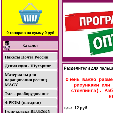
0 товар/ов на сумму 0 руб
Каталог
Пакеты Почта России
Депиляция - Шугаринг
Разделители для пальцев
Материалы для
Очень важно разме
наращивания ресниц
рисунками или 
MACY
стемпинга). Раб
Электрооборудование
н
ФРЕЗЫ (насадки)
12 руб
Цена:
Гель-краска BLUESKY