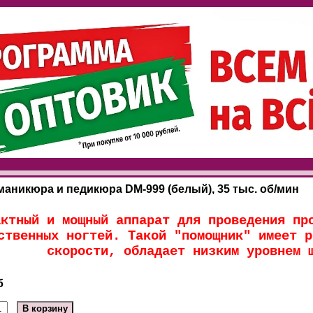
маникюра и педикюра DM-999 (белый), 35 тыс. об/мин
актный и мощный аппарат для проведения пр
ственных ногтей. Такой "помощник" имеет р
скорости, обладает низким уровнем 
б