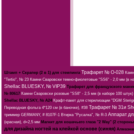
Трафарет № О-028
Штамп + Скрапер (2 в 1) для стемпинга
Камн
"Tertio", № 23
Камни Сваровски темно-фиолетовые "SS6" - 2,0 мм (в н
Shellac BLUESKY, № VIP39
Трафарет для французского мани
№ 80617
Камни Сваровски розовые "SS8" - 2,5 мм (в наборе 100 штук)
Shellac BLUESKY, № А24
Крафт-пакет для стерилизации "DGM Sterigu
Трафарет № 31и
Sh
Переводная фольга 4*120 см (в баночке), #38
Аппарат дл
триммер GERMANY, # 8107F-1
Втирка "Русалка", № R-3
(красная), d=2,5 мм
Магнит для кошачьего глаза "2 Way" (2 стороны
для дизайна ногтей на клейкой основе (синяя)
Алмазная