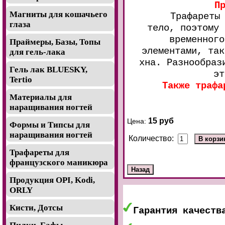
П
Магниты для кошачьего
Трафареты
глаза
тело, поэтому 
временного
Праймеры, Базы, Топы
элементами, так
для гель-лака
хна. Разнообраз
Гель лак BLUESKY,
эт
Tertio
Также трафа
Материалы для
наращивания ногтей
15 руб
Цена:
Формы и Типсы для
наращивания ногтей
Количество:
Трафареты для
французского маникюра
Продукция OPI, Kodi,
ORLY
Кисти, Дотсы
Гарантия качеств