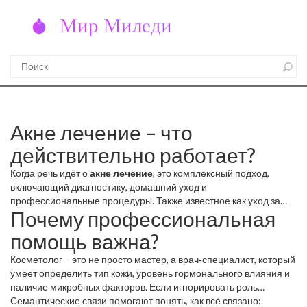
Акне лечение – что
действительно работает?
Когда речь идёт о
акне лечение
,
это комплексный подход,
включающий диагностику, домашний уход и
профессиональные процедуры
. Также известное как
уход за
Почему профессиональная
прыщевой кожей
, оно помогает снизить воспаления и
предотвратить новые высыпания. Для полного понимания темы
помощь важна?
полезно рассмотреть такие связанные понятия, как
лазерная
косметология
,
использование лазеров для снижения бактерий
Косметолог – это не просто мастер, а врач‑специалист, который
и уменьшения рубцов
и
процедуры при акне
,
мезотерапия,
умеет определить тип кожи, уровень гормонального влияния и
химический пилинг, фототерапия и другие клинические
наличие микробных факторов. Если игнорировать роль
методики
. Всё это образует единую экосистему, в которой
акне
косметолога
Семантические связи помогают понять, как всё связано:
,
его рекомендации позволяют подобрать