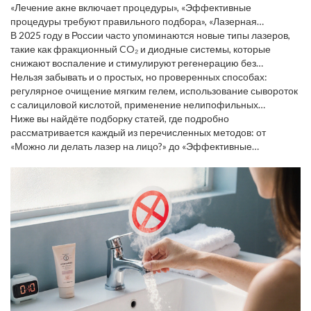
лечение
требует грамотного выбора инструмента и поддержки
индивидуальную схему ухода и избежать осложнений
«Лечение акне включает процедуры», «Эффективные
, то риск
специалиста.
появления постакне‑рубцов и гиперпигантации резко
процедуры требуют правильного подбора», «Лазерная
возрастает. Одна из главных задач специалиста – выстроить
косметология влияет на состояние кожи при акне». Эти три
В 2025 году в России часто упоминаются новые типы лазеров,
план, где каждый этап подкреплён доказательной базой.
простых предложения показывают, что без правильного
такие как фракционный CO₂ и диодные системы, которые
инструмента и знаний результат будет ограничен.
снижают воспаление и стимулируют регенерацию без
длительного реабилитационного периода. Одновременно
Нельзя забывать и о простых, но проверенных способах:
растёт интерес к комбинированным подходам:
регулярное очищение мягким гелем, использование сывороток
микродермабразия + биоревитализация, химический пилинг +
с салициловой кислотой, применение нелипофильных
мезотерапия с витаминами. Такие схемы позволяют атаковать
увлажнителей, чтобы кожа не пересушивалась. Если вы уже
Ниже вы найдёте подборку статей, где подробно
причину акне из разных углов – бактерии, избыточный кожный
пробовали «домашние» рецепты и не видите улучшений, самое
рассматривается каждый из перечисленных методов: от
жир и гормональные колебания.
время записаться к профессионалу: он подскажет, какие
«Можно ли делать лазер на лицо?» до «Эффективные
активные ингредиенты подойдут именно вам и какие
процедуры при акне: что выбрать в 2025 году». Читайте дальше,
процедуры стоит добавить в программу.
и вы получите чёткое представление о том, какие решения
подходят именно вашему типу кожи и как правильно их
интегрировать в ежедневный уход.