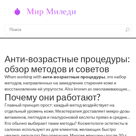
Анти‑возрастные процедуры:
обзор методов и советов
When working with
анти‑возрастные процедуры
,
это набор
методов, направленных на замедление старения кожи и
восстановление её упругости
. Also known as
омолаживающие
Почему они работают?
процедуры
, они часто включают такие техники, как
мезотерапия
,
инъекции активных веществ в дерму для питания
Главный принцип прост: каждый метод воздействует на
и восстановления
,
ретинол
,
витамин А, стимулирующий
отдельный уровень кожи. Мезотерапия доставляет микро‑дозы
обновление клеток
и
RF‑лифтинг
,
аппаратный метод,
витаминов, пептидов и гиалуроновой кислоты прямо в средний
использующий радиочастотные волны для подтяжки кожи
.
слой, где происходит выработка коллагена и удержание влаги.
Кто обычно выбирает такие методы? Косметологи‑эстетисты в
Кроме того, в арсенале часто встречаются гиалуроновая
Ретинол, будучи мощным регулятором клеточного оборота,
салонах используют их для клиентов, желающих быстро
кислота, пептиды и антиоксиданты, которые усиливают эффект
ускоряет отшелушивание старых клеток, но требует защиты от
увидеть результат без операции. Многие женщины после 30‑ти