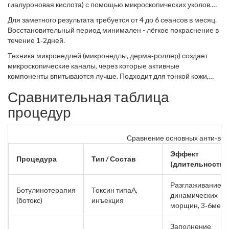
гиалуроновая кислота) с помощью микроскопических уколов
.
Действует как «витаминный коктейль» для кожи, повышая её
Для заметного результата требуется от 4 до 6 сеансов в месяц.
эластичность.
Восстановительный период минимален - лёгкое покраснение в
течение 1‑2дней.
Техника микронедлей (микронедлы, дерма‑роллер) создает
микроскопические каналы, через которые активные
компоненты впитываются лучше. Подходит для тонкой кожи,
морщин вокруг глаз и шеи.
Сравнительная таблица
процедур
Сравнение основных анти‑воз
Эффект
Процедура
Тип / Состав
(длительность)
Разглаживание
Ботулинотерапия
Токсин типаА,
динамических
(ботокс)
инъекция
морщин, 3‑6мес.
Заполнение