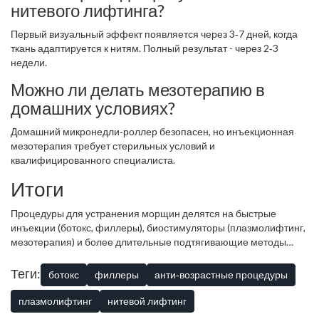
нитевого лифтинга?
Первый визуальный эффект появляется через 3‑7 дней, когда
ткань адаптируется к нитям. Полный результат - через 2‑3
недели.
Можно ли делать мезотерапию в
домашних условиях?
Домашний микронедли‑роллер безопасен, но инъекционная
мезотерапия требует стерильных условий и
квалифицированного специалиста.
Итоги
Процедуры для устранения морщин делятся на быстрые
инъекции (ботокс, филлеры), биостимуляторы (плазмолифтинг,
мезотерапия) и более длительные подтягивающие методы
(нитевой лифтинг, RF‑лифтинг). Выбор зависит от типа морщин,
желаемого результата, бюджета и готовности к реабилитации.
Теги:
ботокс
филлеры
анти‑возрастные процедуры
Консультация с врачом‑дерматологом поможет собрать
«коктейль» процедур, который даст естественный и длительный
плазмолифтинг
нитевой лифтинг
эффект.