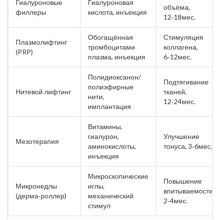
Гиалуроновые
Гиалуроновая
объёма,
филлеры
кислота, инъекция
12‑18мес.
Обогащённая
Стимуляция
Плазмолифтинг
тромбоцитами
коллагена,
(PRP)
плазма, инъекция
6‑12мес.
Полидиоксанон/
Подтягивание
полиэфирные
Нитевой лифтинг
тканей,
нити,
12‑24мес.
имплантация
Витамины,
гиалурон,
Улучшение
Мезотерапия
аминокислоты,
тонуса, 3‑6мес.
инъекция
Микроскопические
Повышение
Микронедлы
иглы,
впитываемости,
(дерма‑роллер)
механический
2‑4мес.
стимул