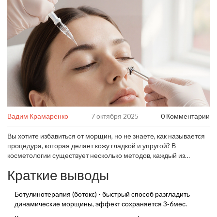
Вадим Крамаренко
7 октября 2025
0 Комментарии
Вы хотите избавиться от морщин, но не знаете, как называется
процедура, которая делает кожу гладкой и упругой? В
косметологии существует несколько методов, каждый из
которых имеет свои особенности, срок действия и уровень
Краткие выводы
реабилитации. Мы разберём самые популярные варианты,
сравним их параметры и поможем выбрать то, что подходит
именно вам.
Ботулинотерапия (ботокс) - быстрый способ разгладить
динамические морщины, эффект сохраняется 3‑6мес.