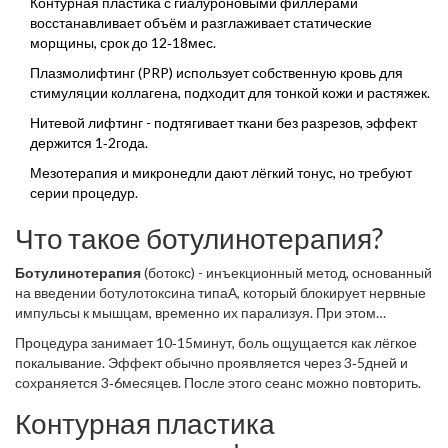
Контурная пластика с гиалуроновыми филлерами
восстанавливает объём и разглаживает статические
морщины, срок до 12‑18мес.
Плазмолифтинг (PRP) использует собственную кровь для
стимуляции коллагена, подходит для тонкой кожи и растяжек.
Нитевой лифтинг - подтягивает ткани без разрезов, эффект
держится 1‑2года.
Мезотерапия и микронедли дают лёгкий тонус, но требуют
серии процедур.
Что такое ботулинотерапия?
Ботулинотерапия
(ботокс) - инъекционный метод, основанный
на введении ботулотоксина типаА, который блокирует нервные
импульсы к мышцам, временно их парализуя
. При этом
динамические морщины, образующиеся при мимических
Процедура занимает 10‑15минут, боль ощущается как лёгкое
движениях (например, «мордочки» между бровями), почти
покалывание. Эффект обычно проявляется через 3‑5дней и
исчезают.
сохраняется 3‑6месяцев. После этого сеанс можно повторить.
Контурная пластика