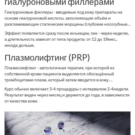
гиалуроновыми филлерами
Гиалуроновые филлеры
- вводимые под кожу препараты на
основе гиалуроновой кислоты, заполняющие объём и
разглаживающие статические морщины
(глубокие носогубные
складки, морщины вокруг рта, потеря щек). Филлеры способны
Эффект появляется сразу после инъекции, пик - через неделю,
восстанавливать потерянный объём, делая лицо более
а длительность зависит от типа продукта: от 12 до 18мес.,
молодым без необходимости хирургии.
иногда дольше.
Плазмолифтинг (PRP)
Плазмолифтинг
- автологичная терапия, при которой из
собственной крови пациента выделяется обогащённый
тромбоцитами плазм, который затем вводится в кожу
.
Тромбоциты высвобождают ростовые факторы, ускоряя
Курс обычно включает 3‑4 процедуры с интервалом 2‑4недели.
регенерацию, улучшая тонус и упругость.
Результат виден через месяц и держится до года, в зависимости
от качества кожи.