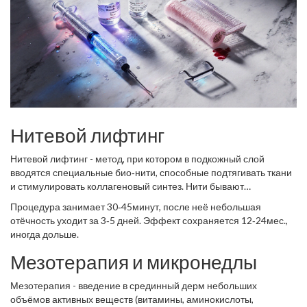
Нитевой лифтинг
Нитевой лифтинг
- метод, при котором в подкожный слой
вводятся специальные био‑нити, способные подтягивать ткани
и стимулировать коллагеновый синтез
. Нити бывают
растворимыми (полидиоксанон) и несъедобными
Процедура занимает 30‑45минут, после неё небольшая
(полиэфирные) - обе дают эффект подтягивания.
отёчность уходит за 3‑5 дней. Эффект сохраняется 12‑24мес.,
иногда дольше.
Мезотерапия и микронедлы
Мезотерапия
- введение в срединный дерм небольших
объёмов активных веществ (витамины, аминокислоты,