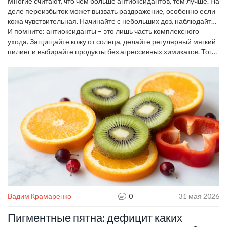
а кожа «отвечает» здоровым видом.
Многие считают, что чем больше антиоксидантов, тем лучше. На
деле переизбыток может вызвать раздражение, особенно если
кожа чувствительная. Начинайте с небольших доз, наблюдайте
реакцию и постепенно усиливайте уход.
И помните: антиоксиданты – это лишь часть комплексного
ухода. Защищайте кожу от солнца, делайте регулярный мягкий
пилинг и выбирайте продукты без агрессивных химикатов. Тогда
ваш цвет лица будет выглядеть свежо, а морщинки откажут в
появлении.
Вадим Крамаренко
0
31 мая 2026
Пигментные пятна: дефицит каких