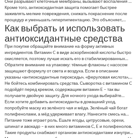
Они разрывают клеточные мембраны, вызывают воспаления и
ускоряют старение. Антиоксиданты «перехватывают» эти
Кроме того, антиоксидантная защита помогает быстрее
частицы, не позволяя им повредить коллаген и эластин,
заживлять мелкие повреждения, снижать покраснение после
благодаря чему кожа остаётся упругой и здоровой.
процедур и уменьшать гиперпигментацию. Это объясняет,
Как выбрать и использовать
почему многие кремы с витамином C или феруловой кислотой
обещают более ровный тон и «свежий» вид.
антиоксидантные средства
При покупке обращайте внимание на форму активных
ингредиентов. Витамин C в виде аскорбиновой кислоты быстро
окисляется, поэтому лучше искать его в стабилизированных
формах – магний аскорбилфосфат или натриевый аскорбат.
Обратите внимание на упаковку: тёмные флаконы с насосом
Витамин E (токоферол) часто комбинируют с витамином C для
защищают формулу от света и воздуха. Если в описании
усиления эффекта.
указаны «антиоксидантные пироксиды», «феруловая кислота»,
«коэнзим Q10», это уже хороший знак, что продукт
Не бойтесь комбинировать средства. Сыворотка с витамином C
действительно борется со свободными радикалами.
подойдёт перед кремом, содержащим витамин E – так вы
получаете двойную защиту. Для ночного ухода выбирайте
кремы с ретинолом и коэнзимом Q10, они работают лучше,
Если хотите добавить антиоксиданты в домашний уход,
когда кожа отдыхает.
попробуйте маску из зелёного чая и мёда. Зелёный чай богат
полифенолами, а мёд удерживает влагу. Нанесите смесь на
10‑15 минут, смойте прохладной водой – кожа почувствует
Питание тоже играет роль. Ешьте ягоды, цитрусовые, орехи,
свежесть и лёгкое сияние.
шпинат и авокадо – в них много витаминов C, E и полифенолов.
Такие продукты снабжают организм антиоксидантами изнутри,