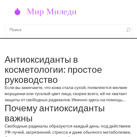
Антиоксиданты в
косметологии: простое
руководство
Если вы замечаете, что кожа стала сухой, появляются мелкие
морщинки или тусклый цвет лица, скорее всего, ей не хватает
защиты от свободных радикалов. Именно здесь на помощь
Почему антиоксиданты
приходят антиоксиданты – вещества, которые нейтрализуют
вредные частицы и сохраняют молодость кожи.
важны
Свободные радикалы образуются каждый день: под действием
УФ‑лучей, загрязнений, стресса и даже обычного метаболизма.