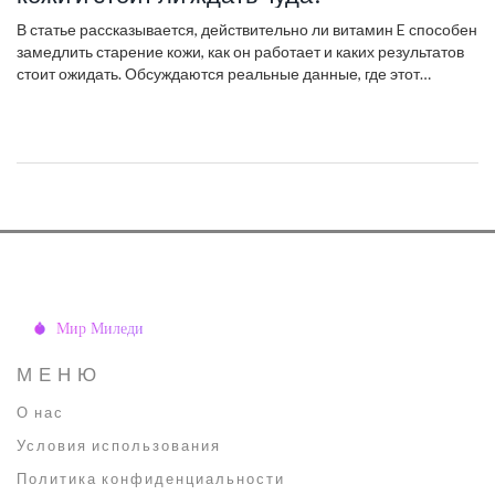
В статье рассказывается, действительно ли витамин E способен
замедлить старение кожи, как он работает и каких результатов
стоит ожидать. Обсуждаются реальные данные, где этот
витамин содержится и как его правильно использовать.
Приведены лайфхаки по уходу и советы о сочетании витамина
E с другими средствами. Освещаются мифы и реальные
истории о применении витамина в косметологии. Если хотите
знать, помогает ли витамин E выглядеть моложе — статья даст
честный и простой разбор.
МЕНЮ
О нас
Условия использования
Политика конфиденциальности