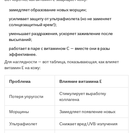
использовании средств с витамином E кожа дольше сохраняет
молодость и лучше справляется с последствиями солнечных
замедляет образование новых морщин;
ожогов и даже ранних признаков фотостарения.
усиливает защиту от ультрафиолета (но не заменяет
солнцезащитный крем!);
уменьшает раздражения, ускоряет заживление после
высыпаний;
работает в паре с витамином C — вместе они в разы
эффективнее.
Для наглядности — вот таблица, показывающая, как влияет
витамин E на кожу:
Проблема
Влияние витамина E
Стимулирует выработку
Потеря упругости
коллагена
Морщины
Замедляет появление новых
Ультрафиолет
Снижает вред UVB-излучения