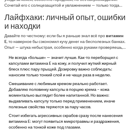
Сочетай его с солнцезащитой и увлажнением — только тогда
результат будет действительно заметен.
Лайфхаки: личный опыт, ошибки
и находки
Давайте по-честному: если бы я раньше знал всё про
витамин
E
, то наверное бы сэкономил кучу денег на бесполезных банках.
Опыт — штука небыстрая, особенно когда руками проверяешь,
что реально работает. Вот подборка того, что сам выловил за
Не всегда «больше» — значит лучше. Как-то переборщил с
последние пару лет.
капсулами витамина E на кожу, и получил жуткий жирный
блеск плюс пару прыщей. Дозировку важно соблюдать:
наносим только тонкий слой и не чаще раза в неделю.
Смешивание с любимым кремом реально работает.
Добавляю половинку капсулы в порцию крема – кожа
моментально выглядит более напитанной. Но важно:
выдавливать капсулу только перед применением, иначе
полезные свойства теряются за пару часов.
Стоит избегать агрессивных скрабов сразу после нанесения
витамина E: могут появиться микротравмы и раздражения,
особенно на тонкой коже под глазами.