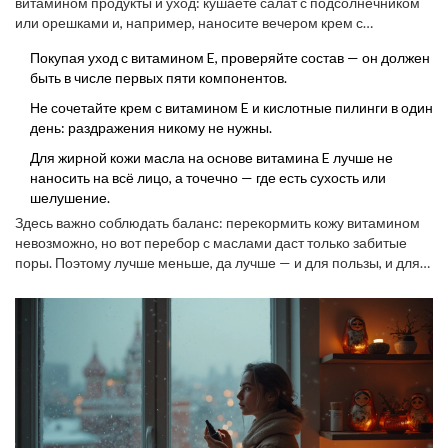
витамином продукты и уход: кушаете салат с подсолнечником
проникает с трудом, так что волшебного омоложения ждать не
или орешками и, например, наносите вечером крем с
стоит.
витамином E
. Так кожа чувствует себя защищённее и меньше
Покупая уход с витамином E, проверяйте состав — он должен
страдает от жары, ветра или пересушенного воздуха из
быть в числе первых пяти компонентов.
кондиционеров.
Не сочетайте крем с витамином E и кислотные пилинги в один
день: раздражения никому не нужны.
Для жирной кожи масла на основе витамина E лучше не
наносить на всё лицо, а точечно — где есть сухость или
шелушение.
Здесь важно соблюдать баланс: перекормить кожу витамином
невозможно, но вот перебор с маслами даст только забитые
поры. Поэтому лучше меньше, да лучше — и для пользы, и для
чувства меры.