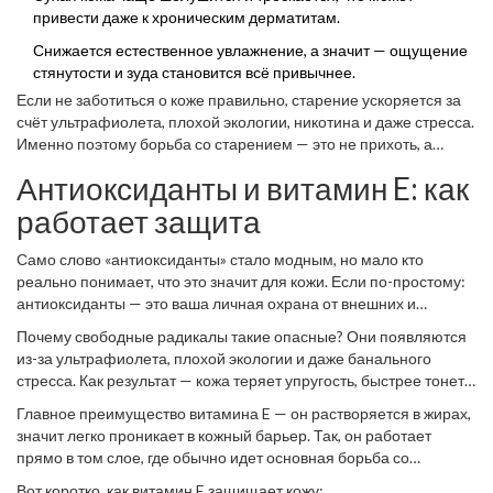
привести даже к хроническим дерматитам.
Снижается естественное увлажнение, а значит — ощущение
стянутости и зуда становится всё привычнее.
Если не заботиться о коже правильно, старение ускоряется за
счёт ультрафиолета, плохой экологии, никотина и даже стресса.
Именно поэтому борьба со старением — это не прихоть, а
вопрос банального комфорта и здоровья.
Витамин E
— один из
Антиоксиданты и витамин E: как
основных помощников, чтобы отодвинуть этот неудобный
финиш чуть дальше и сделать жизнь кожи проще.
работает защита
Само слово «антиоксиданты» стало модным, но мало кто
реально понимает, что это значит для кожи. Если по-простому:
антиоксиданты — это ваша личная охрана от внешних и
внутренних врагов, которые ускоряют старение. К главному
Почему свободные радикалы такие опасные? Они появляются
бойцу тут причисляют
витамин E
, иногда его называют ещё
из-за ультрафиолета, плохой экологии и даже банального
токоферолом. Его фишка — ловить и обезвреживать свободные
стресса. Как результат — кожа теряет упругость, быстрее тонет и
радикалы, которые разрушают клетки кожи.
покрывается морщинами. Тут-то на сцену и выходит витамин E,
Главное преимущество витамина E — он растворяется в жирах,
который прерывает цепочку повреждений.
значит легко проникает в кожный барьер. Так, он работает
прямо в том слое, где обычно идет основная борьба со
старением. Исследования показывают: при регулярном
Вот коротко, как витамин E защищает кожу: