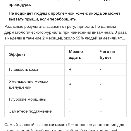
процедуры.
Не подойдет людям с проблемной кожей: иногда он может
вызвать прыщи, если переборщить.
Реальные результаты зависят от регулярности. По данным
дерматологического журнала, при нанесении витамина E 3 раза
в неделю в течение 2 месяцев, около 65% людей заметили, что
кожа стала мягче. Но видимых изменений в глубине морщин
почти не было.
Можно
Чего не
Эффект
ждать
будет
Гладкость кожи
+
-
Уменьшение мелких
+
-
шелушений
Глубокие морщины
-
+
Заметное подтяжение
-
+
Самый главный вывод:
витамин E
— хорошее дополнение для
ухода за кожей, особенно городской, но без сверхожиданий.