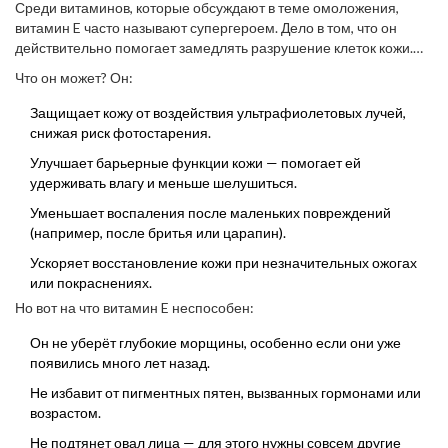
Среди витаминов, которые обсуждают в теме омоложения,
витамин E часто называют супергероем. Дело в том, что он
действительно помогает замедлять разрушение клеток кожи.
Основная его фишка — защита от оксидативного стресса. Это
Что он может? Он:
научно подтверждено. Если кожа часто под солнцем или
подвергается стрессу (даже когда Родион забыл шапку — и ты
Защищает кожу от воздействия ультрафиолетовых лучей,
волнуешься), свободные радикалы атакуют клетки. Вот тут
снижая риск фотостарения.
витамин E — первая линия обороны.
Улучшает барьерные функции кожи — помогает ей
удерживать влагу и меньше шелушиться.
Уменьшает воспаления после маленьких повреждений
(например, после бритья или царапин).
Ускоряет восстановление кожи при незначительных ожогах
или покраснениях.
Но вот на что витамин E неспособен:
Он не уберёт глубокие морщины, особенно если они уже
появились много лет назад.
Не избавит от пигментных пятен, вызванных гормонами или
возрастом.
Не подтянет овал лица — для этого нужны совсем другие