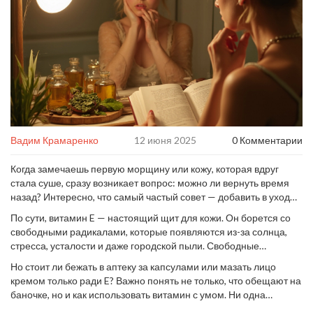
Вадим Крамаренко
12 июня 2025
0 Комментарии
Когда замечаешь первую морщину или кожу, которая вдруг
стала суше, сразу возникает вопрос: можно ли вернуть время
назад? Интересно, что самый частый совет — добавить в уход
витамин E. Говорят, он чуть ли не спасает от старения. Но как
По сути, витамин E — настоящий щит для кожи. Он борется со
всё обстоит на самом деле?
свободными радикалами, которые появляются из-за солнца,
стресса, усталости и даже городской пыли. Свободные
радикалы запускают процесс старения, а витамин E их
Но стоит ли бежать в аптеку за капсулами или мазать лицо
блокирует. Поэтому многие производители добавляют этот
кремом только ради E? Важно понять не только, что обещают на
витамин в кремы, сыворотки и даже в шампуни.
баночке, но и как использовать витамин с умом. Ни одна
пилюля не обманет гены, но правильный уход и грамотное