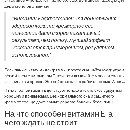
витаминов — пользы от них не больше. Британская ассоциация
дерматологов отмечает:
"Витамин E эффективен для поддержания
здоровой кожи, но чрезмерное его
нанесение даст скорее негативный
результат, чем пользу. Лучший эффект
достигается при умеренном, регулярном
использовании."
Если лень считать миллиграммы, просто смешайте уход: утром
лёгкий крем с витамином E, вечером включайте масла и салаты
из шпината и орехов. Это действительно рабочая схема. А если
не помогает — посоветуйтесь с дерматологом, каждая кожа
И главное:
витамин E
действует только в комплексе с другими
реагирует по-своему.
хорошими привычками. Без нормального сна и защитного
крема от солнца даже самые дорогие баночки бессильны.
На что способен витамин E, а
чего ждать не стоит