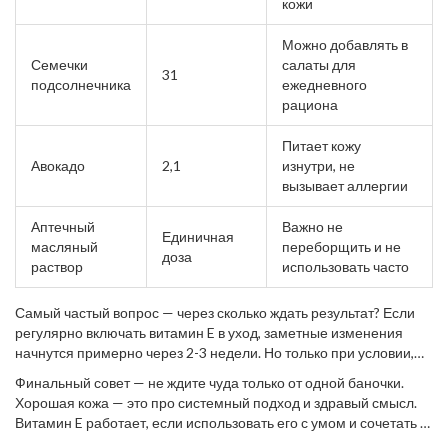
кожи
Можно добавлять в
Семечки
салаты для
31
подсолнечника
ежедневного
рациона
Питает кожу
Авокадо
2,1
изнутри, не
вызывает аллергии
Аптечный
Важно не
Единичная
масляный
переборщить и не
доза
раствор
использовать часто
Самый частый вопрос — через сколько ждать результат? Если
регулярно включать витамин E в уход, заметные изменения
начнутся примерно через 2-3 недели. Но только при условии,
что параллельно вы высыпаетесь, пьёте воду и не жаритесь на
Финальный совет — не ждите чуда только от одной баночки.
солнце. У меня сработало так: кожа начала лучше переносить
Хорошая кожа — это про системный подход и здравый смысл.
зиму и стала выглядеть реально свежее.
Витамин E работает, если использовать его с умом и сочетать с
простыми вещами: уходом, сном и нормальной едой.