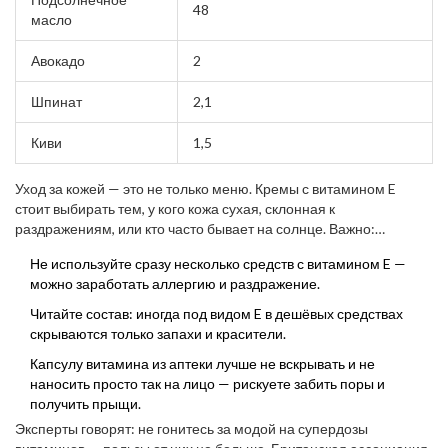
48
масло
Авокадо
2
Шпинат
2,1
Киви
1,5
Уход за кожей — это не только меню. Кремы с витамином E
стоит выбирать тем, у кого кожа сухая, склонная к
раздражениям, или кто часто бывает на солнце. Важно:
высокую концентрацию E чаще добавляют в ночные кремы.
Не используйте сразу несколько средств с витамином E —
Днём под макияж его можно смешивать с лёгким гелем.
можно заработать аллергию и раздражение.
Читайте состав: иногда под видом E в дешёвых средствах
скрываются только запахи и красители.
Капсулу витамина из аптеки лучше не вскрывать и не
наносить просто так на лицо — рискуете забить поры и
получить прыщи.
Эксперты говорят: не гонитесь за модой на супердозы