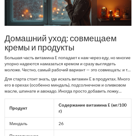
Домашний уход: совмещаем
кремы и продукты
Большая часть витамина E попадает к нам через еду, но многие
упорно надеются намазаться кремом и сразу выглядеть
моложе. Честно, самый рабочий вариант — это совмещать: и то,
и другое. Так кожа получит и внутреннюю, и внешнюю
Для старта стоит знать, где искать витамин E в продуктах. Много
поддержку.
его в орехах (особенно миндаль), подсолнечном и оливковом
масле, шпинате и авокадо. Иногда просто добавить ложку
масла в салат — уже плюс для кожи. Таблица ниже покажет,
сколько витамина E есть в обычных привычных продуктах:
Содержание витамина E (мг/100
Продукт
г)
Миндаль
26
Подсолнечное