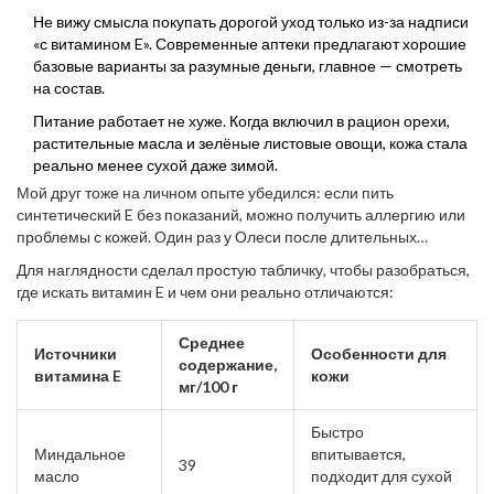
Не вижу смысла покупать дорогой уход только из-за надписи
«с витамином E». Современные аптеки предлагают хорошие
базовые варианты за разумные деньги, главное — смотреть
на состав.
Питание работает не хуже. Когда включил в рацион орехи,
растительные масла и зелёные листовые овощи, кожа стала
реально менее сухой даже зимой.
Мой друг тоже на личном опыте убедился: если пить
синтетический E без показаний, можно получить аллергию или
проблемы с кожей. Один раз у Олеси после длительных
экспериментов с масляным раствором появились высыпания
Для наглядности сделал простую табличку, чтобы разобраться,
на подбородке, пришлось несколько месяцев
где искать витамин E и чем они реально отличаются:
восстанавливаться.
Среднее
Источники
Особенности для
содержание,
витамина E
кожи
мг/100 г
Быстро
Миндальное
впитывается,
39
масло
подходит для сухой