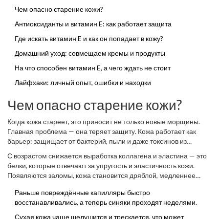
сочетание витаминов, питания и привычек дадут коже шанс
Чем опасно старение кожи?
оставаться упругой и сияющей чуть дольше.
Антиоксиданты и витамин E: как работает защита
Где искать витамин E и как он попадает в кожу?
Домашний уход: совмещаем кремы и продукты
На что способен витамин E, а чего ждать не стоит
Лайфхаки: личный опыт, ошибки и находки
Чем опасно старение кожи?
Когда кожа стареет, это приносит не только новые морщины.
Главная проблема — она теряет защиту. Кожа работает как
барьер: защищает от бактерий, пыли и даже токсинов из
воздуха. Если этот барьер истончается и становится сухим, то
С возрастом снижается выработка коллагена и эластина — это
любой раздражитель будет для кожи испытанием.
белки, которые отвечают за упругость и эластичность кожи.
Появляются заломы, кожа становится дряблой, медленнее
заживают царапины и микротравмы. Более того, стареющая
Раньше повреждённые капилляры быстро
кожа сильнее подвержена пигментным пятнам, покраснениям и
восстанавливались, а теперь синяки проходят неделями.
воспалениям.
Сухая кожа чаще шелушится и трескается, что может