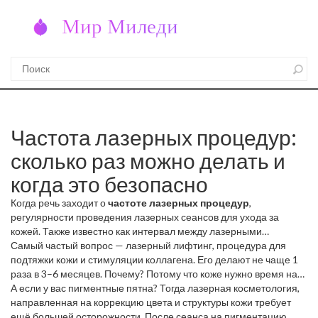
Частота лазерных процедур:
сколько раз можно делать и
когда это безопасно
Когда речь заходит о
частоте лазерных процедур
,
регулярности проведения лазерных сеансов для ухода за
кожей
. Также известно как
интервал между лазерными
сеансами
Самый частый вопрос —
, это — не просто вопрос расписания, а ключ к
лазерный лифтинг
,
процедура для
безопасности и результату
подтяжки кожи и стимуляции коллагена
. Многие думают, что чем чаще, тем
. Его делают не чаще 1
лучше. Но лазер — это не массаж, а точечное воздействие на
раза в 3–6 месяцев. Почему? Потому что коже нужно время на
ткани. Перегружать кожу можно так же легко, как перегружать
восстановление и перестройку. Если делать чаще — вы не
А если у вас пигментные пятна? Тогда
лазерная косметология
,
организм диетами. И последствия тоже схожи: раздражение,
ускорите эффект, а просто измождёте кожу. Для
направленная на коррекцию цвета и структуры кожи
лазерной
требует
ожоги, пигментация, даже долгосрочные повреждения.
эпиляции
ещё большей осторожности. После сеанса на пигментацию
,
удаления волос с помощью лазерного импульса