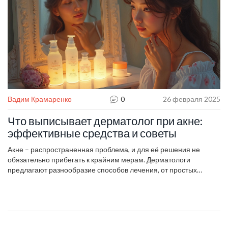
интересные факты о современных способах борьбы с
пигментацией.
Вадим Крамаренко
0
26 февраля 2025
Что выписывает дерматолог при акне:
эффективные средства и советы
Акне – распространенная проблема, и для её решения не
обязательно прибегать к крайним мерам. Дерматологи
предлагают разнообразие способов лечения, от простых
рекомендаций по уходу за кожей до назначения
специализированных препаратов. Узнайте, какие средства и
подходы наиболее эффективны, и как профессионалы
помогают пациентам управлять проблемной кожей. В статье
представлены конкретные советы, которые можно применить в