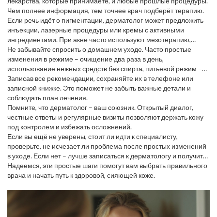
лекарства, которые принимаете, и любые прошлые процедуры.
Чем полнее информация, тем точнее врач подберёт терапию.
Если речь идёт о пигментации, дерматолог может предложить
инъекции, лазерные процедуры или кремы с активными
ингредиентами. При акне часто используют мезотерапию,
пилинги или специальные гели. Для сухой кожи подойдут
Не забывайте спросить о домашнем уходе. Часто простые
увлажняющие масла и мягкие эмульсии.
изменения в режиме – очищение два раза в день,
использование нежных средств без спирта, питьевой режим –
дают уже заметный результат.
Записав все рекомендации, сохраняйте их в телефоне или
записной книжке. Это поможет не забыть важные детали и
соблюдать план лечения.
Помните, что дерматолог – ваш союзник. Открытый диалог,
честные ответы и регулярные визиты позволяют держать кожу
под контролем и избежать осложнений.
Если вы ещё не уверены, стоит ли идти к специалисту,
проверьте, не исчезает ли проблема после простых изменений
в уходе. Если нет – лучше записаться к дерматологу и получить
профессиональный совет.
Надеемся, эти простые шаги помогут вам выбрать правильного
врача и начать путь к здоровой, сияющей коже.