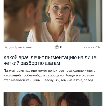
Вадим Крамаренко
0
22 мая 2025
Какой врач лечит пигментацию на лице:
чёткий разбор по шагам
Пигментация на лице может появиться неожиданно и стать
настоящей проблемой для самооценки. Чаще всего с этим
сталкиваются женщины — веснушки, тёмные пятна, повод
забеспокоиться. В статье разберёмся, какой врач реально
занимается лечением пигментных пятен и когда стоит идти к
специалисту. Расскажем, как проходит обследование, что ждать
от приёма, и почему самолечение с кремами из магазина редко
помогает. В конце вы найдёте советы для профилактики и