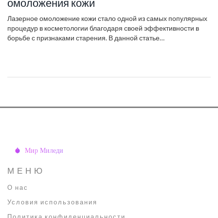
омоложения кожи
Лазерное омоложение кожи стало одной из самых популярных
процедур в косметологии благодаря своей эффективности в
борьбе с признаками старения. В данной статье
рассматриваются детали того, как долго сохраняется эффект
от процедуры, что влияет на её результативность, и какие
рекомендации помогут продлить молодость кожи. Информация
будет полезна тем, кто рассматривает лазерное омоложение
как способ улучшить внешний вид и сохранить молодость.
Узнайте больше о тонкостях этой процедуры, её
преимуществах и возможных рисках.
МЕНЮ
О нас
Условия использования
Политика конфиденциальности