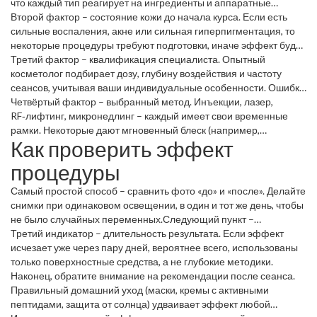
что каждый тип реагирует на ингредиенты и аппаратные
воздействия по‑своему.
Второй фактор – состояние кожи до начала курса. Если есть
сильные воспаления, акне или сильная гиперпигментация, то
некоторые процедуры требуют подготовки, иначе эффект будет
слабым.
Третий фактор – квалификация специалиста. Опытный
косметолог подбирает дозу, глубину воздействия и частоту
сеансов, учитывая ваши индивидуальные особенности. Ошибки
в технике часто приводят к «плоскому» результату или даже к
Четвёртый фактор – выбранный метод. Инъекции, лазер,
раздражению.
RF‑лифтинг, микронедлинг – каждый имеет свои временные
рамки. Некоторые дают мгновенный блеск (например,
Как проверить эффект
химический пилинг), а другие требуют нескольких недель, чтобы
увидеть подтягивание кожи (например, ультразвуковой
процедуры
SMAS‑лифтинг).
Самый простой способ – сравнить фото «до» и «после». Делайте
снимки при одинаковом освещении, в один и тот же день, чтобы
не было случайных переменных.Следующий пункт –
чувствительность кожи. После правильной процедуры кожа
Третий индикатор – длительность результата. Если эффект
обычно становится упругой, без покраснения или ощущения
исчезает уже через пару дней, вероятнее всего, использованы
стянутости. Если ощущаете постоянный зуд или жжение, стоит
только поверхностные средства, а не глубокие методики.
обсудить это с мастером.
Наконец, обратите внимание на рекомендации после сеанса.
Правильный домашний уход (маски, кремы с активными
пептидами, защита от солнца) удваивает эффект любой