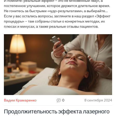
процедуры. Пренебрегание рекомендациями почти
И помните: реальный эффект – это не мгновенный «вау», а
моментально нивелирует любые положительные
постепенное улучшение, которое держится длительное время.
изменения.Если вы хотите точно знать, стоит ли продолжать
Не гонитесь за быстрыми «чудо‑результатами», а выбирайте
курс, попросите косметолога измерить параметры кожи
проверенные методы, которые подходят именно вам.
Если у вас остались вопросы, загляните в наш раздел «Эффект
(упругость, влажность, пигментацию) с помощью приборов.
процедуры» – там собраны статьи о конкретных методах, их
Такие данные дают объективную картину и помогают
плюсах и минусах, а также реальные отзывы пациентов.
скорректировать план.
Вадим Крамаренко
0
8 сентября 2024
Продолжительность эффекта лазерного