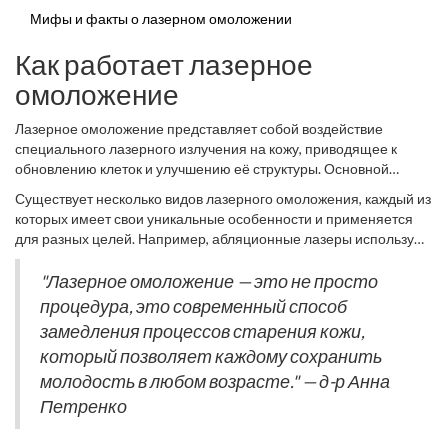
Мифы и факты о лазерном омоложении
Как работает лазерное
омоложение
Лазерное омоложение представляет собой воздействие
специального лазерного излучения на кожу, приводящее к
обновлению клеток и улучшению её структуры. Основной
принцип действия основан на способности лазера проникать в
Существует несколько видов лазерного омоложения, каждый из
глубокие слои кожи, стимулируя выработку коллагена и
которых имеет свои уникальные особенности и применяется
эластина — основных структурных белков, отвечающих за
для разных целей. Например, абляционные лазеры используют
упругость и молодость кожи. Лазерные импульсы создают
для удаления верхнего слоя кожи, что помогает при сильных
микротравмы в тканях, что запускает естественные процессы
признаках старения. Неабляционные лазеры, в свою очередь,
"Лазерное омоложение — это не просто
регенерации. Это не только улучшает текстуру, но и
действуют менее агрессивно, не повреждая эпидермис, что
процедура, это современный способ
значительно уменьшает видимость морщин и пигментных
сокращает период восстановления.
Эффект процедуры
пятен.
замедления процессов старения кожи,
может значительно варьироваться в зависимости от техники и
который позволяет каждому сохранить
типа кожи пациента. Важно понимать, что успешный результат
зависит от грамотного подбора метода и квалифицированности
молодость в любом возрасте." — д-р Анна
косметолога. Здесь лучше не экономить и выбирать
Петренко
специалистов с опытом и соответствующей лицензией.