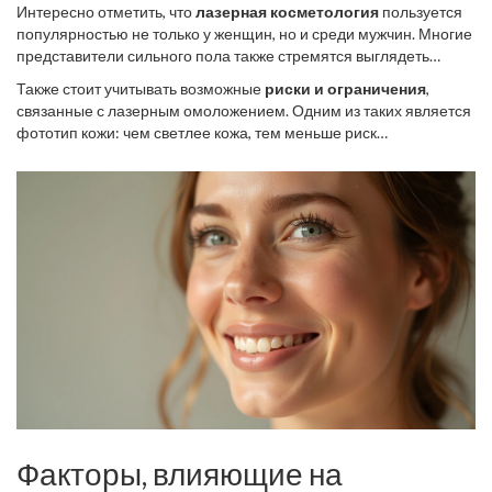
Интересно отметить, что
лазерная косметология
пользуется
популярностью не только у женщин, но и среди мужчин. Многие
представители сильного пола также стремятся выглядеть
моложе и быть уверенными в своей внешности. Это говорит о
Также стоит учитывать возможные
риски и ограничения
,
том, что процедуры могут быть адаптированы для любой
связанные с лазерным омоложением. Одним из таких является
кожной структуры, учитывая индивидуальные особенности
фототип кожи: чем светлее кожа, тем меньше риск
каждого клиента.
возникновения осложнений. Людям с более тёмной кожей стоит
более тщательно подходить к выбору процедуры и типа лазера,
так как у них повышен риск гиперпигментации или ожогов.
Может потребоваться несколько сеансов для достижения
желаемого результата, а время между процедурами может
варьироваться в зависимости от метода и состояния кожи
пациента.
Факторы, влияющие на