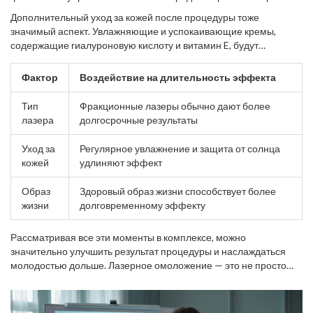
важную роль. Эти привычки не только улучшают общее
Дополнительный уход за кожей после процедуры тоже
состояние здоровья, но и помогают коже сохранять свежесть
значимый аспект. Увлажняющие и успокаивающие кремы,
после проведения процедур. Хронический стресс также может
содержащие гиалуроновую кислоту и витамин E, будут
способствовать более быстрому старению кожи, поэтому
отличным дополнением к вашей рутине. Важно избегать
хорошо бы включить в свою жизнь методы расслабления, такие
агрессивных косметических процедур и ультрафиолетового
Фактор
Воздействие на длительность эффекта
как медитация или йога.
излучения в первые недели, так как это может снизить
положительное воздействие омоложения. Специалисты часто
Тип
Фракционные лазеры обычно дают более
рекомендуют использовать солнцезащитный крем даже в
лазера
долгосрочные результаты
пасмурную погоду, чтобы минимизировать риск фото-старения.
Уход за
Регулярное увлажнение и защита от солнца
кожей
удлиняют эффект
Образ
Здоровый образ жизни способствует более
жизни
долговременному эффекту
Рассматривая все эти моменты в комплексе, можно
значительно улучшить результат процедуры и наслаждаться
молодостью дольше. Лазерное омоложение — это не просто
разовое вмешательство, это часть долгого и постоянного ухода
за собой и своим здоровьем.