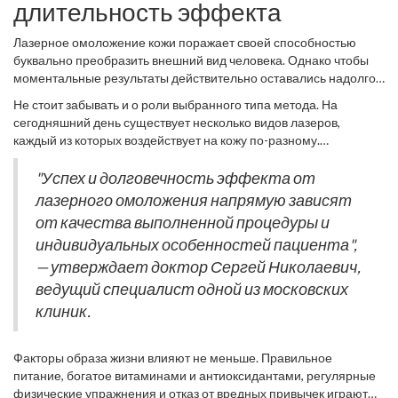
длительность эффекта
Лазерное омоложение кожи поражает своей способностью
буквально преобразить внешний вид человека. Однако чтобы
моментальные результаты действительно оставались надолго,
важны несколько ключевых факторов. В первую очередь, это
Не стоит забывать и о роли выбранного типа метода. На
связано с характеристиками кожи и индивидуальными
сегодняшний день существует несколько видов лазеров,
особенностями организма. Например, кожа с хорошей
каждый из которых воздействует на кожу по-разному.
регенерацией будет быстрее восстанавливаться после
Например, фракционные лазеры используют технологию,
процедуры, что может заметно продлить эффект. Естественно,
создающую микроскопические повреждения в коже,
"Успех и долговечность эффекта от
чем выше тонус и эластичность кожи до процедуры, тем дольше
стимулируя процесс её восстановления. Это может привести к
лазерного омоложения напрямую зависят
будут сохраняться результаты. В случае, если вы курите или
более длительному эффекту, хотя многое зависит и от
часто находитесь под открытым солнцем без защиты, это может
от качества выполненной процедуры и
квалификации специалиста. Поэтому стоит уделять внимание
негативно сказываться на сохранении эффекта от процедуры.
индивидуальных особенностей пациента",
отзывам о клинике, где проводится процедура. Опыт и
мастерство профессионала чрезвычайно важны в достижении
— утверждает доктор Сергей Николаевич,
наилучших результатов.
ведущий специалист одной из московских
клиник.
Факторы образа жизни влияют не меньше. Правильное
питание, богатое витаминами и антиоксидантами, регулярные
физические упражнения и отказ от вредных привычек играют