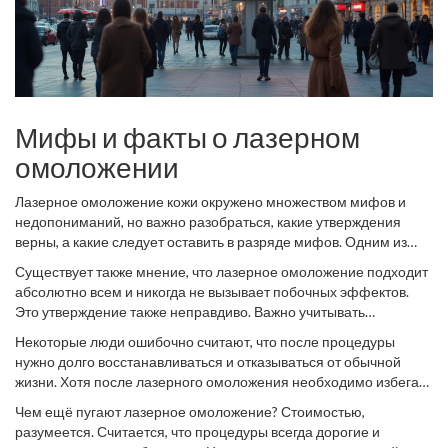
Мифы и факты о лазерном
омоложении
Лазерное омоложение кожи окружено множеством мифов и
недопониманий, но важно разобраться, какие утверждения
верны, а какие следует оставить в разряде мифов. Одним из
распространённых мифов является убеждение, что лазерное
Существует также мнение, что лазерное омоложение подходит
омоложение может решить все проблемы с кожей за одно
абсолютно всем и никогда не вызывает побочных эффектов.
посещение. На самом деле, это может быть лишь началом пути
Это утверждение также неправдиво. Важно учитывать
к улучшению внешнего вида кожи. Лазер воздействует на
индивидуальные особенности кожи, а правильный подход к
верхние слои кожи, стимулируя выработку коллагена, но для
Некоторые люди ошибочно считают, что после процедуры
лечению может определить только квалифицированный
достижения стабильного результата зачастую требуется курс
нужно долго восстанавливаться и отказываться от обычной
специалист. Побочные эффекты, такие как временное
процедур или дополнительный уход.
жизни. Хотя после лазерного омоложения необходимо избегать
покраснение или отечность, действительно встречаются, но они
определённых действий, таких как прямая солнечная
быстро проходят при правильном уходе и соблюдении
Чем ещё пугают лазерное омоложение? Стоимостью,
радиация, большинство пациентов может вернуться к обычным
рекомендаций врача. "Лазерное омоложение - это серьёзная
разумеется. Считается, что процедуры всегда дорогие и
занятиям уже через несколько дней. Заблуждение, что лазерное