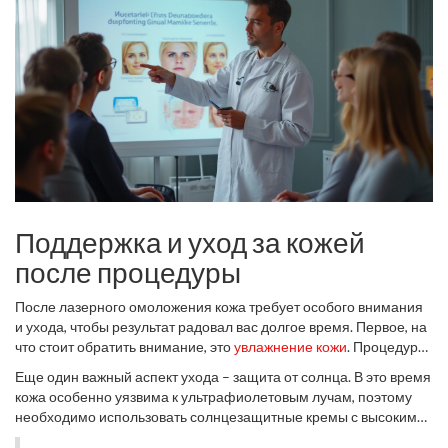
Поддержка и уход за кожей
после процедуры
После лазерного омоложения кожа требует особого внимания
и ухода, чтобы результат радовал вас долгое время. Первое, на
что стоит обратить внимание, это
увлажнение кожи
. Процедура
может временно повредить верхний слой кожи, и важно
Еще один важный аспект ухода – защита от солнца. В это время
обеспечить ей должный уход. Используйте кремы с мягкими
кожа особенно уязвима к ультрафиолетовым лучам, поэтому
компонентами, которые не будут раздражать чувствительную
необходимо использовать солнцезащитные кремы с высоким
после процедуры кожу. Важно уделить внимание питательным
уровнем SPF. Шляпа с широкой полями и солнцезащитные очки
кремам с гиалуроновой кислотой. Она помогает удерживать