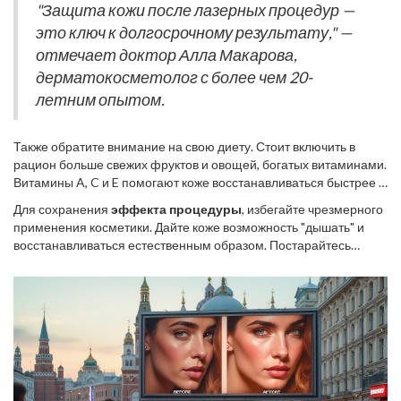
также станут вашими верными спутниками. Помните, что даже
"Защита кожи после лазерных процедур —
влагу и способствовать быстрому восстановлению.
непродолжительное пребывание на солнце без защиты может
это ключ к долгосрочному результату," —
привести к нежелательным последствиям.
отмечает доктор Алла Макарова,
дерматокосметолог с более чем 20-
летним опытом.
Также обратите внимание на свою диету. Стоит включить в
рацион больше свежих фруктов и овощей, богатых витаминами.
Витамины A, C и E помогают коже восстанавливаться быстрее и
становятся крепче. Избегайте алкоголь и курение, поскольку эти
Для сохранения
эффекта процедуры
, избегайте чрезмерного
факторы негативно влияют на восстановление ткани.
применения косметики. Дайте коже возможность "дышать" и
восстанавливаться естественным образом. Постарайтесь
отказаться на время от скрабов и масок, они могут раздражать
кожу и замедлить процесс восстановления. Лучше всего
обратиться к вашему косметологу для получения подробных
рекомендаций по уходу за кожей после
лазерного
омоложения
.