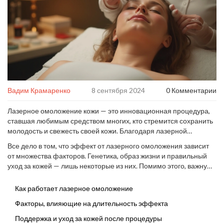
Вадим Крамаренко
8 сентября 2024
0 Комментарии
Лазерное омоложение кожи — это инновационная процедура,
ставшая любимым средством многих, кто стремится сохранить
молодость и свежесть своей кожи. Благодаря лазерной
технологии, можно заметно уменьшить морщины, улучшить
Все дело в том, что эффект от лазерного омоложения зависит
текстуру и цвет кожи. Но как долго длится результат?
от множества факторов. Генетика, образ жизни и правильный
уход за кожей — лишь некоторые из них. Помимо этого, важную
роль играет выбор метода омоложения и
квалифицированность специалиста, проводящего процедуру. В
Как работает лазерное омоложение
результате, эффект может сохраняться от нескольких месяцев
Факторы, влияющие на длительность эффекта
до нескольких лет.
Поддержка и уход за кожей после процедуры