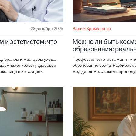
28 декабря 2025
Вадим Крамаренко
 и эстетистом: что
Можно ли быть косм
образования: реаль
ду врачом и мастером ухода.
Профессия эстетиста манит мног
ддерживает красоту здоровой
образование врача. Разбираемс
стке лица и инъекциях.
мед диплома, с какими процедур
останутся только для медиков. 
труда, обучающих центров и про
просак. И главное — расскажем,
медицины за плечами.