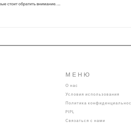
орые стоит обратить внимание. В
ессионального косметолога-
исаться на процедуру. Также
жей после посещения
МЕНЮ
О нас
Условия использования
Политика конфиденциально
PIPL
Связаться с нами