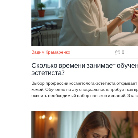
Вадим Крамаренко
0
Сколько времени занимает обучен
эстетиста?
Выбор профессии косметолога-эстетиста открывает д
кожей. Обучение на эту специальность требует как вр
освоить необходимый набор навыков и знаний. Эта с
сколько времени нужно, чтобы стать профессиональ
входит в учебный процесс. Мы обсудим различные п
полезные советы для будущих специалистов.