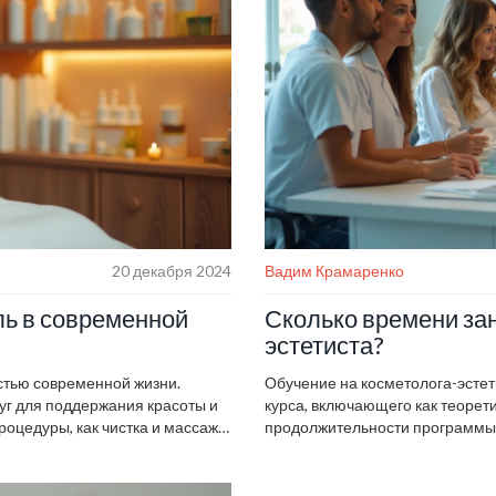
20 декабря 2024
Вадим Крамаренко
ль в современной
Сколько времени зан
эстетиста?
стью современной жизни.
Обучение на косметолога-эсте
уг для поддержания красоты и
курса, включающего как теоретич
роцедуры, как чистка и массаж
продолжительности программы,
 также может помочь в выборе
первостепенная задача для же
ь состояние кожи и увеличить
месяцев до нескольких лет в з
интенсивности. Будущие специ