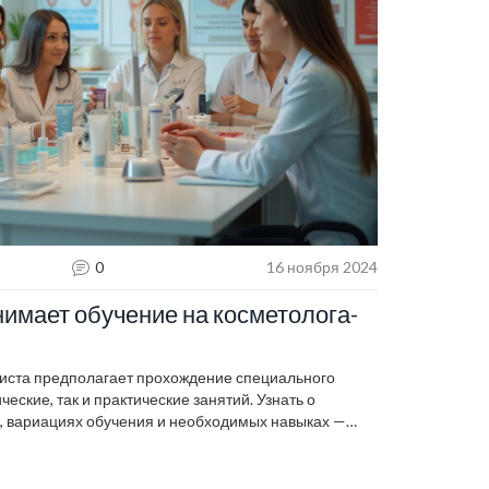
0
16 ноября 2024
имает обучение на косметолога-
тиста предполагает прохождение специального
еские, так и практические занятий. Узнать о
 вариациях обучения и необходимых навыках —
лающих. Образование может занять от нескольких
ависимости от выбранной программы и её
алисты должны ориентироваться в трендах