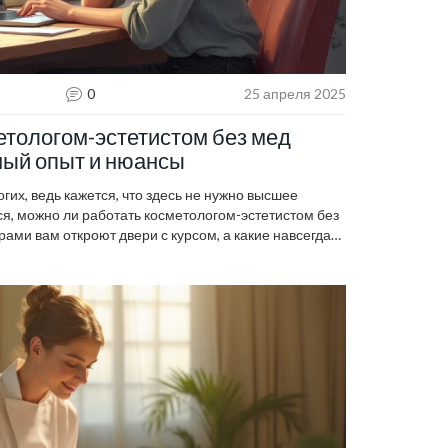
0
25 апреля 2025
етологом-эстетистом без мед
ный опыт и нюансы
их, ведь кажется, что здесь не нужно высшее
я, можно ли работать косметологом-эстетистом без
ами вам откроют двери с курсом, а какие навсегда
Честно объясняем, что можно ожидать от рынков
верок. Дадим базовые советы, чтобы не попасть в
 стоит ли вообще вкладываться в обучение, если нет