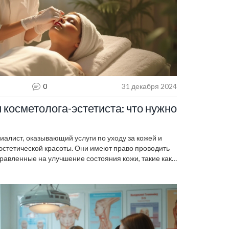
0
31 декабря 2024
 косметолога-эстетиста: что нужно
иалист, оказывающий услуги по уходу за кожей и
эстетической красоты. Они имеют право проводить
авленные на улучшение состояния кожи, такие как
сок. Понимание прав и обязанностей косметолога-
езопасно и эффективно выбирать подходящие
 косметолог-эстетист и какие услуги он может