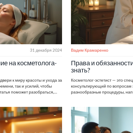
31 декабря 2024
Вадим Крамаренко
ие на косметолога-
Права и обязанности
знать?
вери к миру красоты и ухода за
Косметолог-эстетист — это спец
емени, так и усилий, чтобы
консультирующий по вопросам 
татья поможет разобраться,
разнообразные процедуры, напр
ным эстетистом, и что именно
чистка, массаж и нанесение ма
ути обучения и предоставим
эстетиста поможет клиентам б
процедуры. Разберем, что такое
предоставлять.