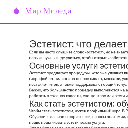
Эстетист: что делае
Если вы часто слышите слово «эстетист», но не знае
навыки нужны и где учиться, чтобы открыть собствен
Основные услуги эстети
Эстетист предлагает процедуры, которые улучшат в
гидрофэйшл, пилинги на основе кислот, массажи, ухо
постакне‑пятен, а также поддерживают общий тонус 
Важно, что большинство процедур выполняются на а
работать в салонах красоты, спа‑центрах или вести
Как стать эстетистом: о
Чтобы стать эстетистом, нужен профильный курс. В Р
Обучение включает теорию кожи, основы анатомии, 
право практиковать эстетические услуги.
Для работы в салонах иногда требуют дополнительн