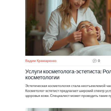
Вадим Крамаренко
0
Услуги косметолога-эстетиста: Ро
косметологии
Эстетическая косметология стала неотъемлемой ча
Косметолог-эстетист предлагает широкий спектр усл
здоровья кожи. Специалист может проводить такие п
лица, химические пилинги и увлажняющие уходы. Он
подходящих косметических средств, помочь улучшит
уверенность в себе.