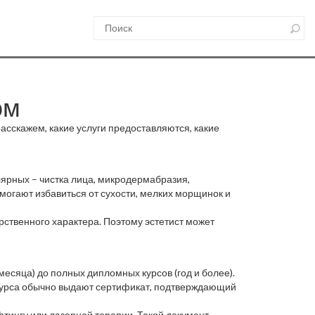
ом
расскажем, какие услуги предоставляются, какие
лярных – чистка лица, микродермабразия,
омогают избавиться от сухости, мелких морщинок и
рственного характера. Поэтому эстетист может
месяца) до полных дипломных курсов (год и более).
 курса обычно выдают сертификат, подтверждающий
тингу или лазерной терапии. Такой документ