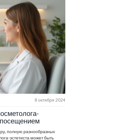
индустрии и постоянно обновлят
направления стоит выбирать и к
8 октября 2024
косметолога-
д посещением
еру, полную разнообразных
лога-эстетиста может быть