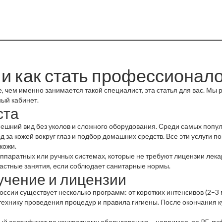
т и как стать профессионал
те, чем именно занимается такой специалист, эта статья для вас. Мы 
ный кабинет.
ста
нешний вид без уколов и сложного оборудования. Среди самых попу
д за кожей вокруг глаз и подбор домашних средств. Все эти услуги п
кожи.
ппаратных или ручных системах, которые не требуют лицензии лека
 частные занятия, если соблюдает санитарные нормы.
бучение и лицензии
оссии существует несколько программ: от коротких интенсивов (2–3 
технику проведения процедур и правила гигиены. После окончания
ый сертификат по конкретному оборудованию – например, по RF‑лиф