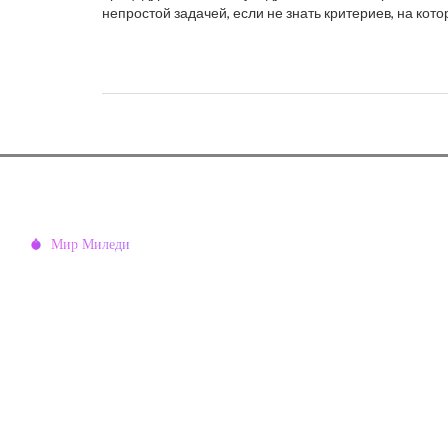
непростой задачей, если не знать критериев, на кот
этом материале рассматривается, как выбрать проф
эстетиста и какие аспекты учесть перед тем, как зап
статья предлагает полезные советы по уходу за ко
специалиста.