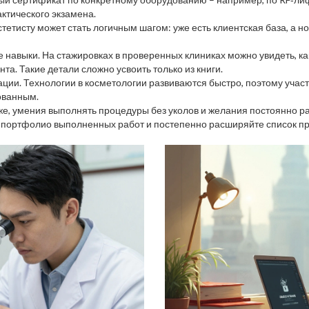
актического экзамена.
стетисту может стать логичным шагом: уже есть клиентская база, а н
навыки. На стажировках в проверенных клиниках можно увидеть, ка
та. Такие детали сложно усвоить только из книги.
ии. Технологии в косметологии развиваются быстро, поэтому участи
ованным.
оже, умения выполнять процедуры без уколов и желания постоянно ра
е портфолио выполненных работ и постепенно расширяйте список пр