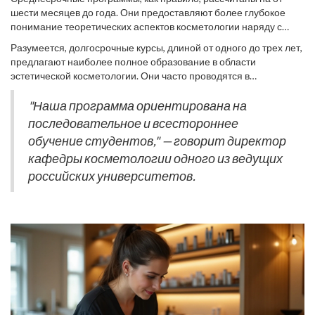
краткосрочные курсы, среднесрочные программы и
шести месяцев до года. Они предоставляют более глубокое
долгосрочные профессиональные курсы. Такая вариативность
понимание теоретических аспектов косметологии наряду с
обучения позволяет каждому выбрать то, что лучше всего
практическими навыками. Эти программы часто разбиты на
соответствует их целям и образу жизни. Например, для тех, кто
Разумеется, долгосрочные курсы, длиной от одного до трех лет,
модули и включают такие дисциплины, как анатомия кожи,
уже имеет базовые знания и опыт, можно порекомендовать
предлагают наиболее полное образование в области
дерматология и основы ухода за лицом и телом. Существует
дополнительные краткосрочные курсы, которые обычно длятся
эстетической косметологии. Они часто проводятся в
мнение, что такие программы дают будущим специалистам
от нескольких недель до пары месяцев.
аккредитованных университетах и колледжах и включают как
необходимую базу, позволяя сразу приступать к работе. По
теоретические, так и практические занятия, стажировки и
"Наша программа ориентирована на
данным исследования отрасли в 2023 году, проведенного
производственную практику. Выпускники таких программ имеют
последовательное и всестороннее
Российской Ассоциацией Косметологов, именно такие
значительно больше возможностей для карьерного роста, так
программы показали наивысший процент выпускников, которые
обучение студентов," — говорит директор
как получают не только прикладные знания, но и диплом
нашли работу сразу после получения диплома.
кафедры косметологии одного из ведущих
государственного образца. Эти курсы ориентированы на тех,
кто намерен строить долгосрочную карьеру и развиваться в
российских университетов.
индустрии.