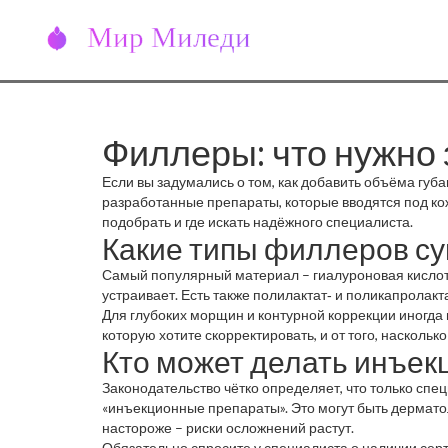
Филлеры: что нужно 
Если вы задумались о том, как добавить объёма губа
разработанные препараты, которые вводятся под кож
подобрать и где искать надёжного специалиста.
Какие типы филлеров с
Самый популярный материал – гиалуроновая кислота.
устраивает. Есть также полилактат‑ и поликапролак
Для глубоких морщин и контурной коррекции иногда 
которую хотите скорректировать, и от того, насколь
Кто может делать инъек
Законодательство чётко определяет, что только сп
«инъекционные препараты». Это могут быть дерматол
настороже – риски осложнений растут.
Обязательно спросите у специалиста о наличии серт