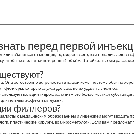
знать перед первой инъек
м или избавиться от морщин, то, скорее всего, вам попались слова 
у, чтобы «заполнять» потерянный объём. В этой статье мы расскаже
уществуют?
 Она естественно встречается в нашей коже, поэтому обычно хорош
тат‑филлеры, которые служат дольше, но их удалять сложнее.
используют кальций гидроксиапатит – это более жёсткая субстанция,
ко длительный эффект вам нужен.
ции филлеров?
ециалисты с медицинским образованием и лицензией могут вводить 
оги, пластические хирурги, врач‑косметологи. Если вам предложат п
ификатов, лицензии и о том, какой препарат он использует. Запрос