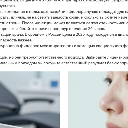
ультата.
аши ожидания и подскажет, какой тип филлера лучше подходит для 
араты, влияющие на свертываемость крови, и сколько вы хотите изме
сти от зоны. После инъекции может появиться лёгкая отёчность или с
пресс и избегайте горячих процедур в течение 24 часов.
ации врача. В среднем в России цены в 2025 году находятся в диапаз
опасность важнее.
алуроновых филлеров можно «развести» с помощью специального фе
ии, но они требуют ответственного подхода. Выбирайте лицензиров
авильным подходом вы получите естественный результат без сюрпри