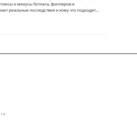
люсы и минусы ботокса, филлеров и
нает реальные последствия и кому что подходит
о подготовке к процедурам. В статье есть советы
 результат и боится осложнений.
сти