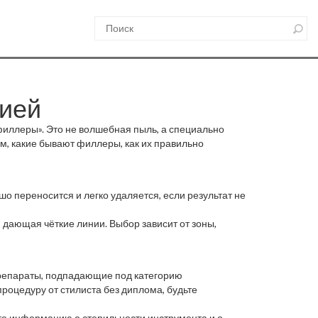
цией
«филлеры». Это не волшебная пыль, а специально
м, какие бывают филлеры, как их правильно
о переносится и легко удаляется, если результат не
 дающая чёткие линии. Выбор зависит от зоны,
препараты, подпадающие под категорию
роцедуру от стилиста без диплома, будьте
ите информацию о стерильности инструмента и о