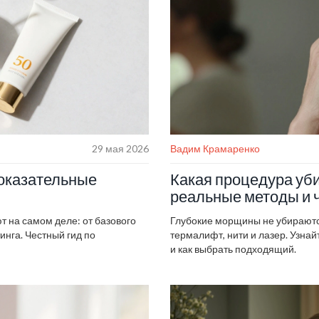
29 мая 2026
Вадим Крамаренко
доказательные
Какая процедура уб
реальные методы и ч
 на самом деле: от базового
Глубокие морщины не убираютс
нга. Честный гид по
термалифт, нити и лазер. Узнайт
и как выбрать подходящий.