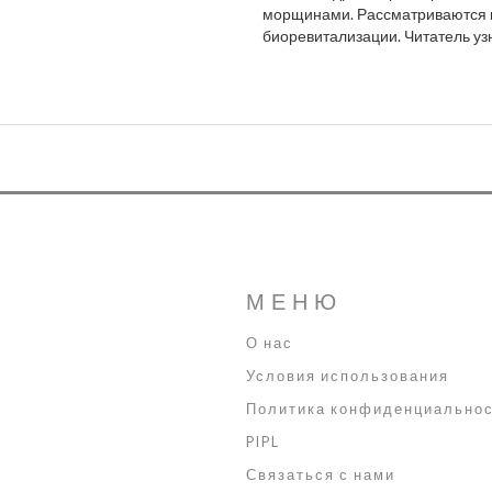
морщинами. Рассматриваются п
биоревитализации. Читатель уз
лучше. Даются простые советы п
для тех, кто ищет естественный
МЕНЮ
О нас
Условия использования
Политика конфиденциально
PIPL
Связаться с нами