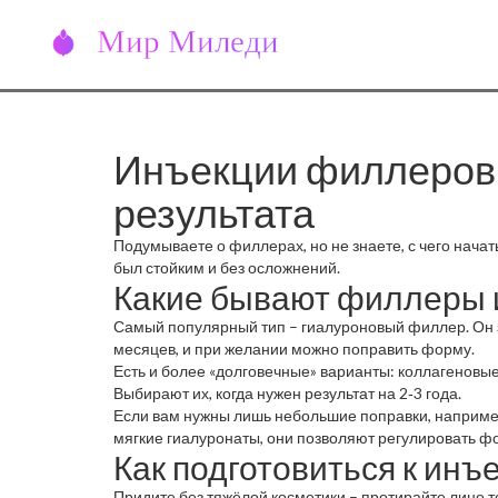
Инъекции филлеров: 
результата
Подумываете о филлерах, но не знаете, с чего начать
был стойким и без осложнений.
Какие бывают филлеры и
Самый популярный тип – гиалуроновый филлер. Он з
месяцев, и при желании можно поправить форму.
Есть и более «долговечные» варианты: коллагеновы
Выбирают их, когда нужен результат на 2‑3 года.
Если вам нужны лишь небольшие поправки, например
мягкие гиалуронаты, они позволяют регулировать фо
Как подготовиться к инъ
Придите без тяжёлой косметики – протирайте лицо т