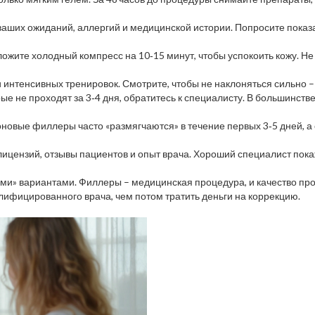
ваших ожиданий, аллергий и медицинской истории. Попросите пока
ожите холодный компресс на 10‑15 минут, чтобы успокоить кожу. Не 
 и интенсивных тренировок. Смотрите, чтобы не наклоняться сильно 
рые не проходят за 3‑4 дня, обратитесь к специалисту. В большинств
роновые филлеры часто «размягчаются» в течение первых 3‑5 дней, 
ицензий, отзывы пациентов и опыт врача. Хороший специалист пока
ми» вариантами. Филлеры – медицинская процедура, и качество прод
лифицированного врача, чем потом тратить деньги на коррекцию.