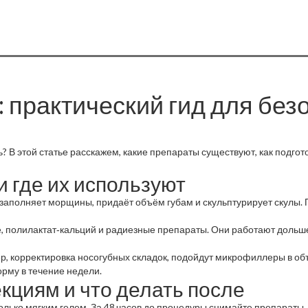
практический гид для безо
? В этой статье расскажем, какие препараты существуют, как подготов
 где их используют
аполняет морщины, придаёт объём губам и скульптурирует скулы. П
е, полилактат‑кальций и радиезные препараты. Они работают дольше
, корректировка носогубных складок, подойдут микрофиллеры в объё
рму в течение недели.
екциям и что делать после
олько мягким гелем. За 48 часов до процедуры снимайте препараты,