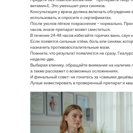
витамин E. Это уменьшит риск синяков.
Консультация у врача должна включать обсуждение 
использовать, и спросите о сертификатах.
После уколов лёгкое покраснение – нормально. Прил
часов, иначе препарат может сместиться.
В течение 24‑48 часов избегайте горячих ванн, саун
Если появятся сильные отёки, боль или синяки, кото
назначить противовоспалительные мази.
Помните, что результат появляется не сразу. Гиалу
неделю‑две.
Выбирая клинику, обращайте внимание на наличие л
а также расскажет о возможных осложнениях.
И финальный совет: не гонитесь за «самыми дешёвы
Лучше инвестировать в проверенный препарат и ква