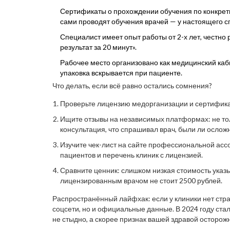
Сертификаты о прохождении обучения по конкре
сами проводят обучения врачей — у настоящего сп
Специалист имеет опыт работы от 2-х лет, честн
результат за 20 минут».
Рабочее место организовано как медицинский кабин
упаковка вскрывается при пациенте.
Что делать, если всё равно остались сомнения?
Проверьте лицензию медорганизации и сертификат
Ищите отзывы на независимых платформах: не тол
консультация, что спрашивал врач, были ли ослож
Изучите чек-лист на сайте профессиональной ас
пациентов и перечень клиник с лицензией.
Сравните ценник: слишком низкая стоимость указы
лицензированным врачом не стоит 2500 рублей.
Распространённый лайфхак: если у клиники нет стр
соцсети, но и официальные данные. В 2024 году ста
не стыдно, а скорее признак вашей здравой осторож