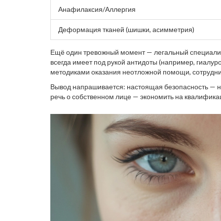
Анафилаксия/Аллергия
Деформация тканей (шишки, асимметрия)
Ещё один тревожный момент — легальный специалис
всегда имеет под рукой антидоты (например, гиалур
методиками оказания неотложной помощи, сотрудни
номер диспетчера такси до ближайшей больницы и, ка
Вывод напрашивается: настоящая безопасность — не т
речь о собственном лице — экономить на квалификац