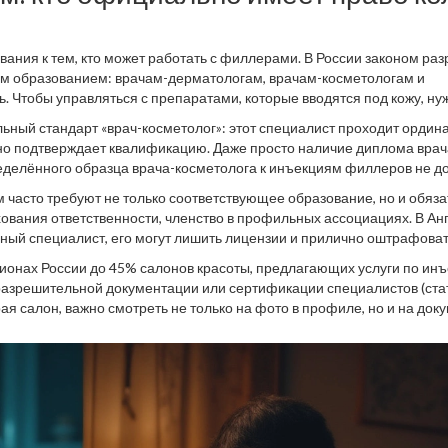
ования к тем, кто может работать с филлерами. В России законом ра
им образованием: врачам-дерматологам, врачам-косметологам и
. Чтобы управляться с препаратами, которые вводятся под кожу, ну
озможные осложнения. По закону, даже медсестра без профиля
ьный стандарт «врач-косметолог»: этот специалист проходит ордина
самостоятельно проводить процедуру.
рно подтверждает квалификацию. Даже просто наличие диплома врач
ределённого образца врача-косметолога к инъекциям филлеров не до
о стараются обойти регламенты: иногда процедуры делают даже спец
 часто требуют не только соответствующее образование, но и обяз
ается нарушением и может грозить реальной уголовной ответствен
вания ответственности, членство в профильных ассоциациях. В Анг
ый специалист, его могут лишить лицензии и прилично оштрафова
егионах России до 45% салонов красоты, предлагающих услуги по ин
разрешительной документации или сертификации специалистов (ста
ая салон, важно смотреть не только на фото в профиле, но и на док
сертификаты врача. У настоящего профессионала они всегда под р
чилась на курсах" быть не должно.