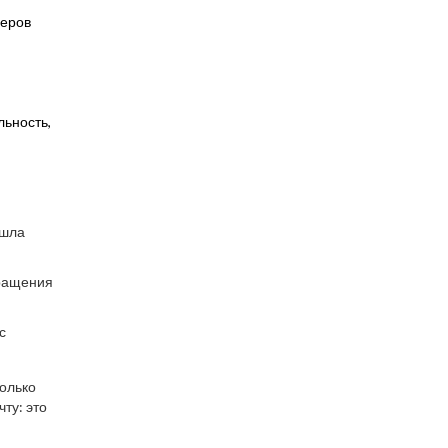
леров
льность,
ошла
бращения
с
только
ту: это