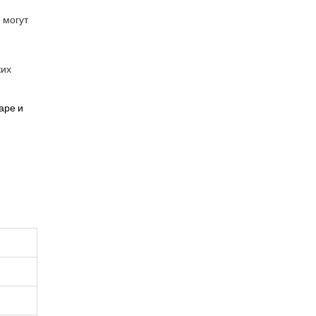
 могут
ких
аре и