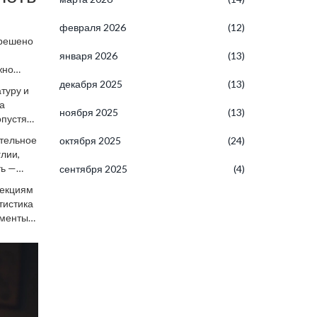
февраля 2026
(12)
зрешено
января 2026
(13)
жно
декабря 2025
(13)
туру и
а
ноября 2025
(13)
пустят,
иалисты
ательное
октября 2025
(24)
ностью.
лии,
ть —
сентября 2025
(4)
ъекциям
тистика
ументы
укой, и