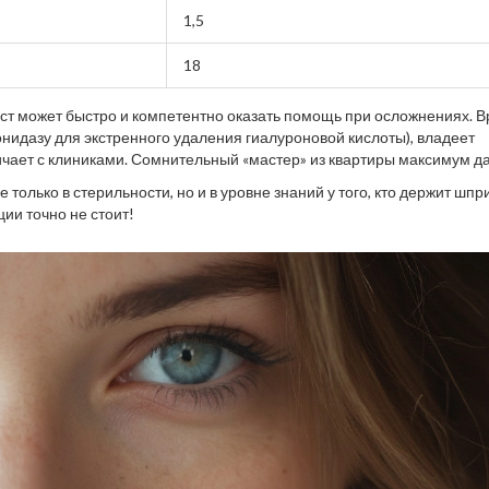
1,5
18
т может быстро и компетентно оказать помощь при осложнениях. В
онидазу для экстренного удаления гиалуроновой кислоты), владеет
чает с клиниками. Сомнительный «мастер» из квартиры максимум д
к правило, исчезает из сети.
олько в стерильности, но и в уровне знаний у того, кто держит шпри
ии точно не стоит!