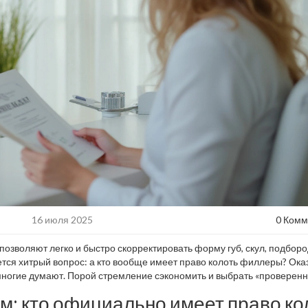
16 июля 2025
0 Комм
зволяют легко и быстро скорректировать форму губ, скул, подборо
ется хитрый вопрос: а кто вообще имеет право колоть филлеры? Ока
 многие думают. Порой стремление сэкономить и выбрать «проверен
 фото, а визитами к врачу и долгим восстановлением. Но какова нас
м: кто официально имеет право ко