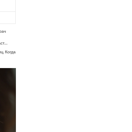
рач
аст
ц. Когда