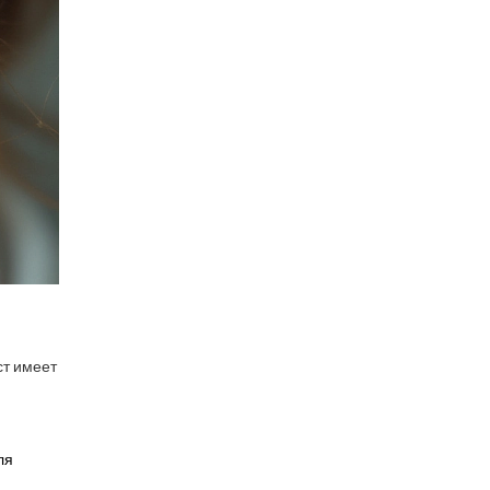
ст имеет
ля