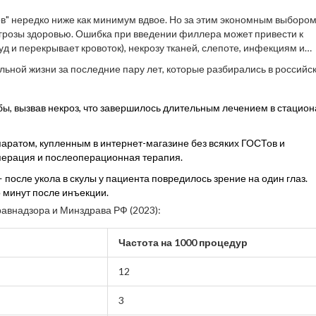
в" нередко ниже как минимум вдвое. Но за этим экономным выбором
е угрозы здоровью. Ошибка при введении филлера может привести к
уд и перекрывает кровоток), некрозу тканей, слепоте, инфекциям и
бы создать легенду об "ужасах уколов красоты".
льной жизни за последние пару лет, которые разбирались в российс
, вызвав некроз, что завершилось длительным лечением в стацион
аратом, купленным в интернет-магазине без всяких ГОСТов и
перация и послеоперационная терапия.
осле укола в скулы у пациента повредилось зрение на один глаз.
 минут после инъекции.
авнадзора и Минздрава РФ (2023):
Частота на 1000 процедур
12
3