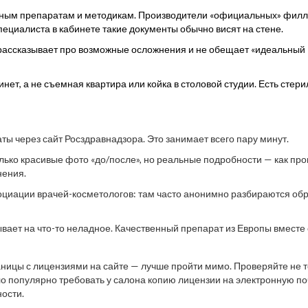
тным препаратам и методикам. Производители «официальных» фил
ециалиста в кабинете такие документы обычно висят на стене.
о рассказывает про возможные осложнения и не обещает «идеальный
ет, а не съемная квартира или койка в столовой студии. Есть стери
ы через сайт Росздравнадзора. Это занимает всего пару минут.
ько красивые фото «до/после», но реальные подробности — как пр
нения.
социации врачей-косметологов: там часто анонимно разбираются о
вает на что-то неладное. Качественный препарат из Европы вместе 
аницы с лицензиями на сайте — лучше пройти мимо. Проверяйте не 
ло популярно требовать у салона копию лицензии на электронную поч
ности.