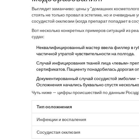
Выглядит заманчиво: цены у "домашних косметолого
стоять не только провал в эстетике, но и очевидны
сосудистой окклюзии (когда препарат попадает в сос
анафилактическому шоку. Таких историй хватает, что
Вот несколько конкретных примеров ситуаций из реа
судах:
Неквалифицированный мастер ввела филлер в губы
частичной утратой чувствительности на полгода.
Случай инфицирования тканей лица «левым» преп
сертификатов. Пациенту понадобилась дорогая о
Документированный случай сосудистой эмболии — п
Осложнения начались буквально спустя несколько
Чуть ниже — цифры происшествий по данным Росздр
Тип осложнения
Инфекции и воспаления
Сосудистая окклюзия