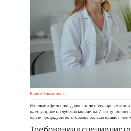
Вадим Крамаренко
Инъекции филлеров давно стали популярными: они по
даже устранить глубокие морщины. И вот тут появля
на эти процедуры есть гораздо больше правил, чем
девушку из Instagram» заканчивается не глянцевыми
Требования к специалиста
картина и на что стоит обращать внимание?