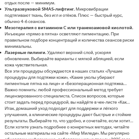
отдых после — минимум.
Ультразвуковой SMAS‑лифтинг.
Микровибрации
подтягивают ткань, без игл и отёков. Плюс — быстрый курс,
обычно 4‑6 сеансов.
Мезотерапия с витамином C или транексамовой кислотой.
Инъекции «прямо в пятна» осветляют пигментацию. При
правильном подборе концентраций и количества сеансов риски
минимальны.
Лазерные пилинги.
Удаляют верхний слой, ускоряя
обновление. Выбирайте варианты с мягкой абляцией, если
кожа чувствительная.
Все эти процедуры обсуждаются в наших статьях «Лучшие
процедуры для подтяжки кожи», «Какие уколы убирают
пигментные пятна на лице» и «Безоперационная подтяжка
лица». Мы рассказываем, как подобрать подходящий метод, что
Важно помнить: любой профессиональный метод требует
спросить у врача и как подготовиться к сеансу.
лицензированного специалиста. Список вопросов, которые
стоит задать перед процедурой, вы найдёте в чек‑листе «Как
распознать хорошего косметолога». Если специалист не
Итак, домашний уход подходит для поддержки и лёгкого
предоставляет сертификаты или отказывается отвечать —
улучшения, а клинические процедуры дают быстрые и стойкие
лучше искать другого.
результаты. Выбирайте то, что удобно, и сочетайте, если хотите
максимальный эффект. Главное — не спешить, проверять
Если хотите узнать подробнее о конкретных методах, читайте
репутацию мастера и слушать собственную кожу.
остальные материалы на сайте «Мир Миледи». Мы регулярно