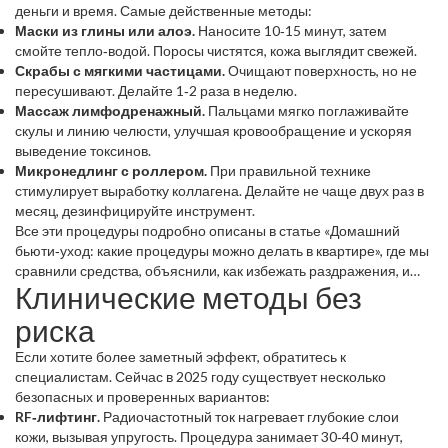
деньги и время. Самые действенные методы:
Маски из глины или алоэ.
Наносите 10‑15 минут, затем
смойте тепло‑водой. Поросы чистятся, кожа выглядит свежей.
Скрабы с мягкими частицами.
Очищают поверхность, но не
пересушивают. Делайте 1‑2 раза в неделю.
Массаж лимфодренажный.
Пальцами мягко поглаживайте
скулы и линию челюсти, улучшая кровообращение и ускоряя
выведение токсинов.
Микронедлинг с роллером.
При правильной технике
стимулирует выработку коллагена. Делайте не чаще двух раз в
месяц, дезинфицируйте инструмент.
Все эти процедуры подробно описаны в статье «Домашний
бьюти‑уход: какие процедуры можно делать в квартире», где мы
сравнили средства, объяснили, как избежать раздражения, и
Клинические методы без
показали, какие результаты можно ожидать уже через месяц.
риска
Если хотите более заметный эффект, обратитесь к
специалистам. Сейчас в 2025 году существует несколько
безопасных и проверенных вариантов:
RF‑лифтинг.
Радиочастотный ток нагревает глубокие слои
кожи, вызывая упругость. Процедура занимает 30‑40 минут,