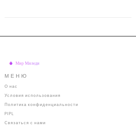
работает? В этой статье рассмотрим самые популярные и
эффективные методы, включая ботокс, филлеры и лазерные
технологии, чтобы вы могли сделать осознанный выбор.
Узнайте, как каждая из этих процедур может помочь сохранить
молодость и свежесть вашего лица.
МЕНЮ
О нас
Условия использования
Политика конфиденциальности
PIPL
Связаться с нами