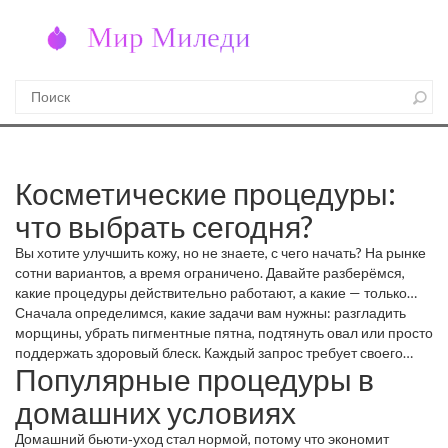
Косметические процедуры:
что выбрать сегодня?
Вы хотите улучшить кожу, но не знаете, с чего начать? На рынке
сотни вариантов, а время ограничено. Давайте разберёмся,
какие процедуры действительно работают, а какие — только
шум.
Сначала определимся, какие задачи вам нужны: разгладить
морщины, убрать пигментные пятна, подтянуть овал или просто
поддержать здоровый блеск. Каждый запрос требует своего
Популярные процедуры в
подхода, и в этом тексте мы собрали проверенные варианты,
которые можно выполнить дома и в клинике без риска.
домашних условиях
Домашний бьюти‑уход стал нормой, потому что экономит