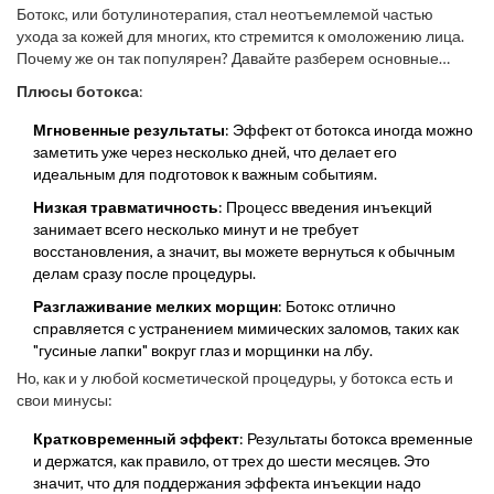
Ботокс, или ботулинотерапия, стал неотъемлемой частью
ухода за кожей для многих, кто стремится к омоложению лица.
Почему же он так популярен? Давайте разберем основные
преимущества и возможные недостатки этой процедуры.
Плюсы ботокса
:
Мгновенные результаты
: Эффект от ботокса иногда можно
заметить уже через несколько дней, что делает его
идеальным для подготовок к важным событиям.
Низкая травматичность
: Процесс введения инъекций
занимает всего несколько минут и не требует
восстановления, а значит, вы можете вернуться к обычным
делам сразу после процедуры.
Разглаживание мелких морщин
: Ботокс отлично
справляется с устранением мимических заломов, таких как
"гусиные лапки" вокруг глаз и морщинки на лбу.
Но, как и у любой косметической процедуры, у ботокса есть и
свои минусы:
Кратковременный эффект
: Результаты ботокса временные
и держатся, как правило, от трех до шести месяцев. Это
значит, что для поддержания эффекта инъекции надо