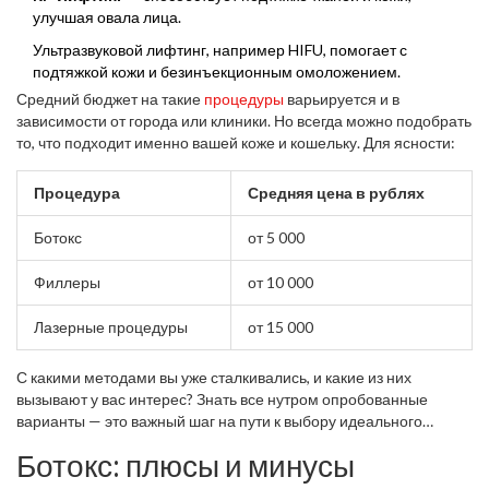
случая и пожеланий.
улучшая овала лица.
Ультразвуковой лифтинг, например HIFU, помогает с
подтяжкой кожи и безинъекционным омоложением.
Средний бюджет на такие
процедуры
варьируется и в
зависимости от города или клиники. Но всегда можно подобрать
то, что подходит именно вашей коже и кошельку. Для ясности:
Процедура
Средняя цена в рублях
Ботокс
от 5 000
Филлеры
от 10 000
Лазерные процедуры
от 15 000
С какими методами вы уже сталкивались, и какие из них
вызывают у вас интерес? Знать все нутром опробованные
варианты — это важный шаг на пути к выбору идеального
метода
ухода за кожей
.
Ботокс: плюсы и минусы