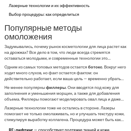
Лазерные технологии и их эффективность
Выбор процедуры: как определиться
Популярные методы
омоложения
Задумывались, почему рынок косметологии для лица растет как
на дрожжах? Все дело в том, что люди всегда стремятся
оставаться молодыми, и современные технологии это
позволяют. Мы живем в эпоху, когда
омоложение лица
Одним из самых топовых методов остается
ботокс
. Вокруг него
доступно каждому, и выбор просто огромен.
ходит много слухов, но факт остается фактом: он
действительно работает, если ваша цель — временно убрать
морщины на лбу и вокруг глаз. Считается, что ботокс действует
Не менее популярны
филлеры
. Они вводятся под кожу для
от 3 до 6 месяцев, и с ним можно быстро и безопасно улучшить
заполнения и уменьшения морщин, а также для добавления
свой внешний вид.
объема. Филлеры помогают моделировать овал лица и даже
исправлять форму губ или скул. Результаты обычно держатся
Лазерные технологии тоже не остались в стороне. Лазеры
около года, преимущество — их можно легко корректировать.
помогают не только омолаживать, но и улучшать текстуру кожи,
стимулируя выработку коллагена. Процедура может быть как
более мягкой, так и агрессивной, в зависимости от вашего
RF-лифтинг
— способствует подтяжке тканей и кожи,