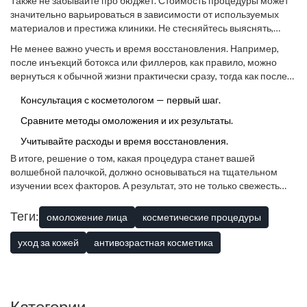
Также не забывайте про бюджет. Стоимость процедуры может
пигментация или акне. Они также могут помочь сравнить
значительно варьироваться в зависимости от используемых
различные методы, как, например,
ботокс
и
филлеры
, с точки
материалов и престижа клиники. Не стесняйтесь выяснять,
зрения их преимуществ и возможных рисков.
какие дополнительные затраты могут возникнуть, например, на
Не менее важно учесть и время восстановления. Например,
уход после процедуры.
после инъекций ботокса или филлеров, как правило, можно
вернуться к обычной жизни практически сразу, тогда как после
лазерных процедур может потребоваться некоторое время на
Консультация с косметологом — первый шаг.
восстановление.
Сравните методы омоложения и их результаты.
Учитывайте расходы и время восстановления.
В итоге, решение о том, какая процедура станет вашей
волшебной палочкой, должно основываться на тщательном
изучении всех факторов. А результат, это не только свежесть
кожи, но и уверенность в своем выборе.
Теги:
омоложение лица
косметические процедуры
уход за кожей
антивозрастная косметика
Категории