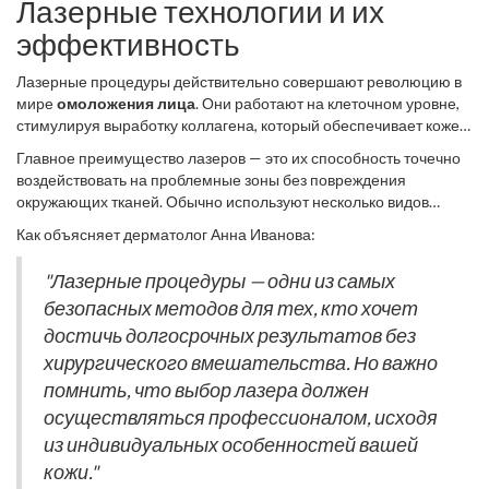
Лазерные технологии и их
эффективность
Лазерные процедуры действительно совершают революцию в
мире
омоложения лица
. Они работают на клеточном уровне,
стимулируя выработку коллагена, который обеспечивает коже
упругость и свежесть. Да, это не мгновенная магия, но всего
Главное преимущество лазеров — это их способность точечно
лишь несколько сеансов могут заметно улучшить текстуру и тон
воздействовать на проблемные зоны без повреждения
кожи.
окружающих тканей. Обычно используют несколько видов
лазеров, каждый из которых решает специфические задачи.
Как объясняет дерматолог Анна Иванова:
Например,
фракционный лазер
используется для
сокращения мелких морщин и улучшения текстуры кожи.
"Лазерные процедуры — одни из самых
безопасных методов для тех, кто хочет
достичь долгосрочных результатов без
хирургического вмешательства. Но важно
помнить, что выбор лазера должен
осуществляться профессионалом, исходя
из индивидуальных особенностей вашей
кожи."