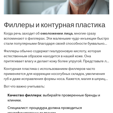
Филлеры и контурная пластика
Когда речь заходит об
омоложении лица
, многие сразу
вспоминают о филлерах. Эти маленькие чудо-инъекции быстро
стали популярными благодаря своей способности буквально
стереть признаки старения.
Филлеры обычно содержат гиалуроновую кислоту, которая
естественным образом находится в нашей коже. Она
притягивает влагу и делает кожу более упругой. Представьте ли,
что один сеанс, к примеру, может разгладить
морщины
и
Контурная пластика с использованием филлеров часто
вернуть объем вашим скулам!
применяется для коррекции носогубных складок, увеличения
губ и даже исправления формы носа. Кажется, магия в шприце,
верно? Но стоит помнить, что результат держится от 6 до 18
Вот что важно учитывать:
месяцев, поэтому процедура требует регулярного повторения.
Качество филлера
: выбирайте проверенные бренды и
клиники.
Специалист: процедура должна проводиться
квалифицированным врачом.