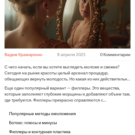
Вадим Крамаренко
8 апреля 2025
0 Комментарии
С чего начать, если вы хотите выглядеть моложе и свежее?
Сегодня на рынке красоты целый арсенал процедур,
обещающих вернуть молодость. Но какая из них действительно
действует? Давайте начнем с самых распространённых
Еще один популярный вариант — филлеры. Это вещества,
методов. Возможно, вы уже слышали о ботоксе—это инъекции,
которые заполняют глубокие морщины и добавляют объем там,
которые расслабляют мышцы, тем самым разглаживая
где требуется. Филлеры прекрасно справляются с
морщины. Они идеально подходят для тех, кто борется с
углубленными носогубными складками и могут придавать лицу
мелкими мимическими заломами.
более молодые контуры. Но стоит ли игра свеч? Давайте
Популярные методы омоложения
разбираться вместе.
Ботокс: плюсы и минусы
Филлеры и контурная пластика