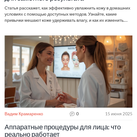
Статья расскажет, как эффективно увлажнить кожу в домашних
условиях с помощью доступных методов. Узнайте, какие
привычки мешают коже удерживать влагу, и как их изменить.
Будут рассмотрены рабочие рецепты домашних масок,
правильные способы очищения и современные увлажняющие
средства. Автор поделится советами по выбору ингредиентов и
расскажет, как поддерживать уровень увлажнённости в течение
дня. Подходит для тех, кто хочет добиться мягкой и сияющей
кожи без визита к косметологу.
Вадим Крамаренко
0
15 июня 2025
Аппаратные процедуры для лица: что
реально работает