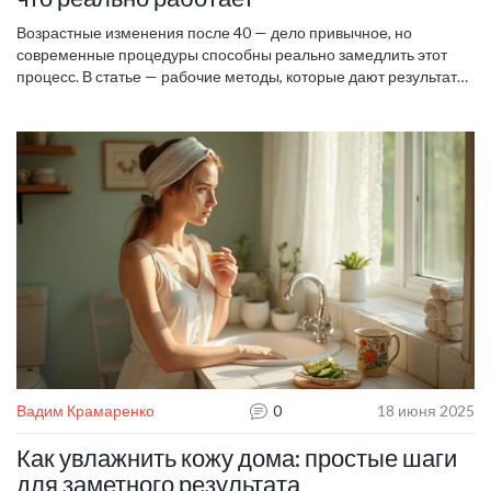
Возрастные изменения после 40 — дело привычное, но
современные процедуры способны реально замедлить этот
процесс. В статье — рабочие методы, которые дают результат
без пустых обещаний и маркетинговых уловок. Разбираемся,
что стоит своих денег, а что нет. Делимся фактами, советами и
конкретными схемами ухода. Всё, чтобы выглядеть свежо и не
тратить время и деньги впустую.
Вадим Крамаренко
0
18 июня 2025
Как увлажнить кожу дома: простые шаги
для заметного результата