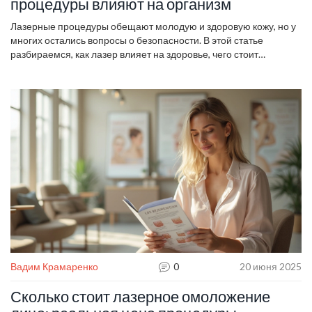
процедуры влияют на организм
Лазерные процедуры обещают молодую и здоровую кожу, но у
многих остались вопросы о безопасности. В этой статье
разбираемся, как лазер влияет на здоровье, чего стоит
опасаться, кому эти процедуры точно не подойдут и как выбрать
надёжного специалиста. Честно обсуждаем плюсы и минусы,
делимся советами и интересными фактами из практики. Если
задумывались о лазерной косметологии, узнаете, стоит ли игра
свеч.
Вадим Крамаренко
0
20 июня 2025
Сколько стоит лазерное омоложение