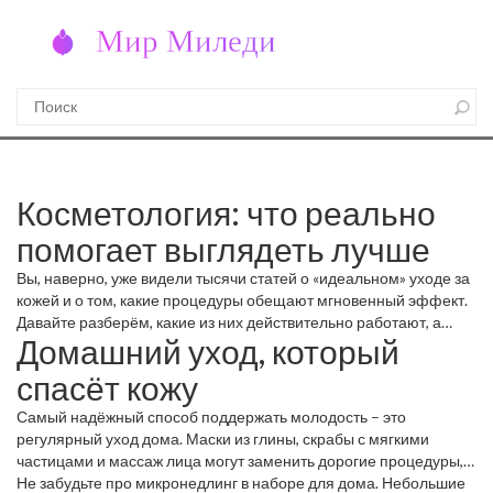
Косметология: что реально
помогает выглядеть лучше
Вы, наверно, уже видели тысячи статей о «идеальном» уходе за
кожей и о том, какие процедуры обещают мгновенный эффект.
Давайте разберём, какие из них действительно работают, а
Домашний уход, который
какие – лишь громкая реклама.
спасёт кожу
Самый надёжный способ поддержать молодость – это
регулярный уход дома. Маски из глины, скрабы с мягкими
частицами и массаж лица могут заменить дорогие процедуры,
если их делать правильно. Например, скраб из кокосового
Не забудьте про микронедлинг в наборе для дома. Небольшие