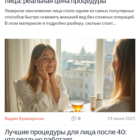
лица: реальная цена процедуры
Лазерное омоложение лица стало одним из самых популярных
способов быстро освежить внешний вид без сложных операций.
В этом материале я подробно разберу, сколько стоит
процедура, на что формируется цена и почему в клиниках цены
иногда отличаются. Расскажу, какие факторы стоит учитывать
перед походом к косметологу и есть ли способы сэкономить.
Поделюсь конкретными советами для тех, кто ищет
действительно хороший результат за разумные деньги. По
итогам вы сможете точно определить, подходит ли вам данный
метод и как не переплатить зря.
Вадим Крамаренко
0
19 июня 2025
Лучшие процедуры для лица после 40:
что реально работает