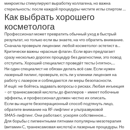
масла и сахара удаляет мёртвые клетки, а маска с глиной и
микроиглы стимулируют выработку коллагена, но важна
салициловой кислотой успокаивает жирную кожу и уменьшает
стерильность: после каждой процедуры чистите иглы спиртом и
Как выбрать хорошего
воспаления.
меняйте их раз в месяц.
косметолога
Профессионал может превратить обычный уход в быстрый
результат, но только если вы знаете, на что обратить внимание.
Сначала проверьте лицензии: любой косметолог‑эстетист в
России должен иметь сертификат Росздравнадзора. На первой
Критически важны «красные флаги». Если врач предлагает
консультации спросите о образовании, опыте работы с вашей
сразу несколько дорогих процедур без диагностики, это повод
проблемой и попросите увидеть примеры до‑и‑после.
отступить. Хороший специалист проведёт тесты («пятно»,
«пипетка», «дерматоскоп») и предложит план, который можно
Ни один специалист не обязан делать всё сам. Если нужен
постепенно корректировать.
лазерный пилинг, проверьте, есть ли у клиники лицензия на
работу с лазером и соблюдаются ли меры безопасности.
И ещё: не бойтесь задавать вопросы о рисках. Любая инъекция
– от транексамовой кислоты до филлеров – имеет побочные
эффекты, и профессионал должен честно их описать.
Если вы ищете безоперационный способ подтянуть лицо,
обратите внимание на RF‑лифтинг и ультразвуковой
SMAS‑лифтинг. Они работают, ускоряя собственное
производство коллагена, и не требуют наркоза. Главное –
Для борьбы с пигментными пятнами популярны мезотерапия
выбрать клинику с проверенным оборудованием и опытным
(витамин C, транексамовая кислота) и лазерные процедуры. Но