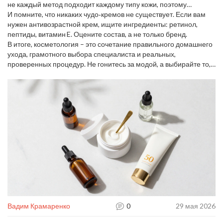
врачом.
не каждый метод подходит каждому типу кожи, поэтому
предварительная диагностика обязательна.
И помните, что никаких чудо‑кремов не существует. Если вам
нужен антивозрастной крем, ищите ингредиенты: ретинол,
пептиды, витамин E. Оцените состав, а не только бренд.
В итоге, косметология – это сочетание правильного домашнего
ухода, грамотного выбора специалиста и реальных,
проверенных процедур. Не гонитесь за модой, а выбирайте то,
что действительно подходит вашему типу кожи и образу жизни.
Вадим Крамаренко
0
29 мая 2026