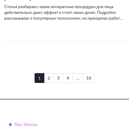
Статья разбирает, какие аппаратные процедуры для лица
действительно дают эффект и стоят своих денег. Подробно
рассказываю о популярных технологиях: их принципах работы,
плюсах и минусах. Обсуждаю, какие проблемы они помогают
решать — от морщин до усталой кожи. Подсказываю, как
выбрать подходящую процедуру и чего ждать после нее. Важно
узнать все нюансы перед визитом в косметологическую
клинику.
1
2
3
4
…
10