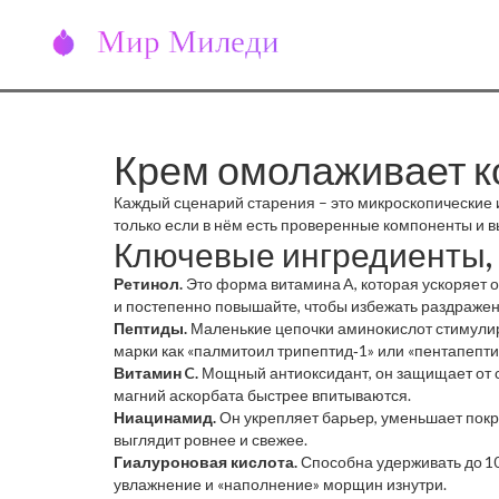
Крем омолаживает ко
Каждый сценарий старения – это микроскопические 
только если в нём есть проверенные компоненты и вы
Ключевые ингредиенты,
Ретинол.
Это форма витамина A, которая ускоряет о
и постепенно повышайте, чтобы избежать раздражен
Пептиды.
Маленькие цепочки аминокислот стимулирую
марки как «палмитоил трипептид‑1» или «пентапепти
Витамин C.
Мощный антиоксидант, он защищает от с
магний аскорбата быстрее впитываются.
Ниацинамид.
Он укрепляет барьер, уменьшает покр
выглядит ровнее и свежее.
Гиалуроновая кислота.
Способна удерживать до 10
увлажнение и «наполнение» морщин изнутри.