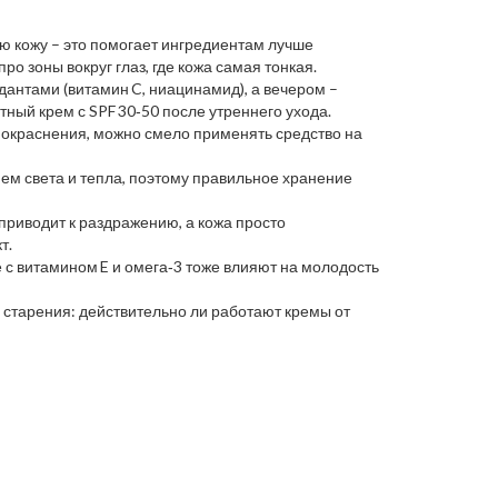
ую кожу – это помогает ингредиентам лучше
о зоны вокруг глаз, где кожа самая тонкая.
дантами (витамин C, ниацинамид), а вечером –
ный крем с SPF 30‑50 после утреннего ухода.
 покраснения, можно смело применять средство на
ем света и тепла, поэтому правильное хранение
 приводит к раздражению, а кожа просто
т.
е с витамином E и омега‑3 тоже влияют на молодость
 старения: действительно ли работают кремы от