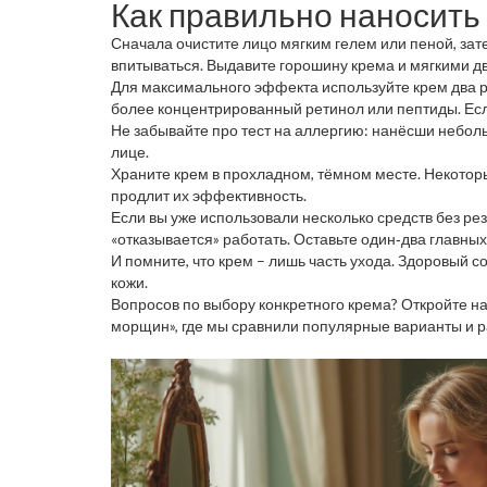
Как правильно наносит
Сначала очистите лицо мягким гелем или пеной, зат
впитываться. Выдавите горошину крема и мягкими дви
Для максимального эффекта используйте крем два ра
более концентрированный ретинол или пептиды. Если
Не забывайте про тест на аллергию: нанёсши неболь
лице.
Храните крем в прохладном, тёмном месте. Некотор
продлит их эффективность.
Если вы уже использовали несколько средств без рез
«отказывается» работать. Оставьте один‑два главных
И помните, что крем – лишь часть ухода. Здоровый 
кожи.
Вопросов по выбору конкретного крема? Откройте н
морщин», где мы сравнили популярные варианты и р