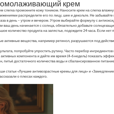
ь омолаживающий крем
ем слегка промокните кожу тоником. Наносите крем на слегка влажн
жениями распределите его по лицу, шее и декольте. Не забывайте пр
за в день – утром и вечером. Утром выбирайте формулу с антиокси
 ваш день начинается с солнца, обязательно добавьте солнцезащит
шое количество продукта на запястье, подождите 24 часа. Если нет
ые активные вещества, например ретинол, разрушаются под действи
ультата, попробуйте упростить рутину. Часто перебор ингредиентов
 активных компонента и дайте им время (4‑6 недель) показать эффек
сон, питьё достаточного количества воды и сбалансированное питани
аши статьи «Лучшие антивозрастные кремы для лица» и «Замедление
ассказали о плюсах каждого.