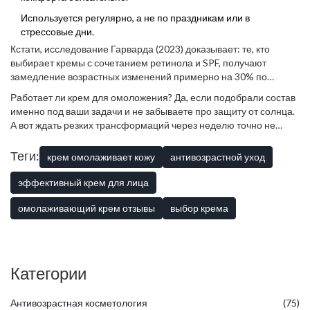
Используется регулярно, а не по праздникам или в
стрессовые дни.
Кстати, исследование Гарварда (2023) доказывает: те, кто
выбирает кремы с сочетанием ретинола и SPF, получают
замедление возрастных изменений примерно на 30% по
сравнению с теми, кто спасается только увлажнением.
Работает ли крем для омоложения? Да, если подобрали состав
именно под ваши задачи и не забываете про защиту от солнца.
А вот ждать резких трансформаций через неделю точно не
стоит, это нереально. Подходите к выбору без иллюзий,
тестируйте и слушайте свою кожу. Пусть будет не идеальная
Теги:
крем омолаживает кожу
антивозрастной уход
баночка, но любимое и рабочее средство.
эффективный крем для лица
омолаживающий крем отзывы
выбор крема
Категории
Антивозрастная косметология
(75)