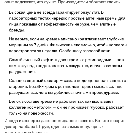
опыт подскажет, что лучше. Производители обожают клеить
яркие надписи, привлекать блогеров и обещать быстрый
Высокая цена не всегда гарантирует результат. В
эффект. Вот где чаще всего подстерегают ловушки:
лабораторных тестах нередко простые аптечные кремы для
лица показывают эффективность не хуже, чем элитные
бренды.
Не верьте, если на креме написано «разглаживает глубокие
морщины за 7 дней». Физически невозможно, чтобы коллаген
перестроился за неделю. Особенно у взрослой кожи.
Самый сильный лифтинг дают кремы с ретиноидами — но к
ним кожу надо подготавливать аккуратно, иначе возможны
раздражения.
Солнцезащитный фактор — самая недооцененная защита от
старения. Без SPF крем с ретинолом теряет смысл: солнце
разрушает все, чего вы добились ночными процедурами.
Белок в составе крема не работает так, как вкалывают
коллаген косметологи — он не проникает глубоко, работает
только на поверхности.
Иногда и эксперты дают неожиданные советы. Вот что говорит
доктор Барбара Штрум, один из самых популярных
косметологов Европы: