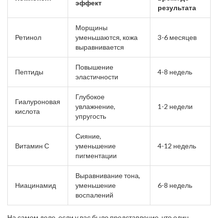
эффект
результата
Морщины
Ретинол
уменьшаются, кожа
3-6 месяцев
выравнивается
Повышение
Пептиды
4-8 недель
эластичности
Глубокое
Гиалуроновая
увлажнение,
1-2 недели
кислота
упругость
Сияние,
Витамин С
уменьшение
4-12 недель
пигментации
Выравнивание тона,
Ниацинамид
уменьшение
6-8 недель
воспалений
На самом деле, если у вас было представление, что один