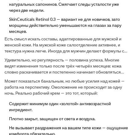
натуральных сапонинов. Смягчает следы усталости уже
через две недели.
SkinCeuticals Retinol 0.3 — вариант не для новичков, зато
морщины действительно уменьшаются на глазах за пару
месяцев.
Есть смысл искать составы, адаптированные для мужской и
женской кожи. На мужской коже салоотделение активнее, и
текстура нужна легче. Иногда для мужчин делают формулы с
охлаждающим эффектом.
Удивительно, но регулярность — половина успеха. Многие
видят изменения только после трёх-четырёх месяцев: кожа
словно раскачивается и постепенно начинает обновляться
быстрее. Кто-то отмечает, что сначала заметнее становятся
Может показаться банальным, но любые усилия над кожей —
отеки или шелушение — это нормально, просто выберите крем
работа на перспективу. Омоложение не происходит за одну
помягче и увлажняйте кожу активнее.
ночь. Реально рабочий крем — это тот, который:
Содержит минимум один «золотой» антивозрастной
ингредиент.
Плотно закрыт, защищен от света и воздуха.
Не вызывает раздражения на вашем типе кожи — ощущение
комфорта обязательно.