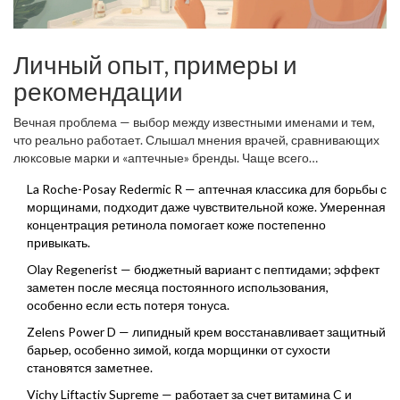
Личный опыт, примеры и
рекомендации
Вечная проблема — выбор между известными именами и тем,
что реально работает. Слышал мнения врачей, сравнивающих
люксовые марки и «аптечные» бренды. Чаще всего
оказывается, что главное не цена, а «друзья» в составе:
La Roche-Posay Redermic R — аптечная классика для борьбы с
ретинол, пептиды, гиалуронка, витамин С, ниацинамид. Вот
морщинами, подходит даже чувствительной коже. Умеренная
парочка конкретных примеров, которыми часто делятся
концентрация ретинола помогает коже постепенно
реальные женщины после 35-ти:
привыкать.
Olay Regenerist — бюджетный вариант с пептидами; эффект
заметен после месяца постоянного использования,
особенно если есть потеря тонуса.
Zelens Power D — липидный крем восстанавливает защитный
барьер, особенно зимой, когда морщинки от сухости
становятся заметнее.
Vichy Liftactiv Supreme — работает за счет витамина C и