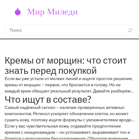
Кремы от морщин: что стоит
знать перед покупкой
Если вы уже устали от мелких линий и ищете простое решение,
кремы от морщин – первое, что бросается в голову. Но не
каждый крем обещает реальный результат. Давайте разберём,
Что ищут в составе?
какие ингредиенты действительно работают, а какие просто
звучат круто.
Самый надёжный сигнал – наличие проверенных активных
компонентов. Ретинол ускоряет обновление клеток, но может
сушить кожу, поэтому ищите формулы с увлажнителями вроде
гиалуроновой кислоты. Пептиды помогают коже производить
Если у вас чувствительная кожа, отдавайте предпочтение
коллаген, а антиоксиданты (витамин C, E, феруловая кислота)
кремам с ниацинамидом – он успокаивает, выравнивает тон и
защищают от свободных радикалов.
борется с морщинами без раздражения. Обратите внимание на