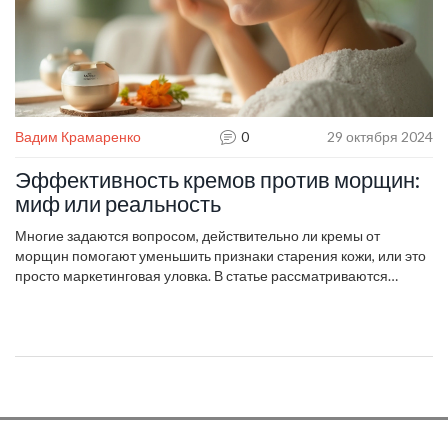
Вадим Крамаренко
0
29 октября 2024
Эффективность кремов против морщин:
миф или реальность
Многие задаются вопросом, действительно ли кремы от
морщин помогают уменьшить признаки старения кожи, или это
просто маркетинговая уловка. В статье рассматриваются
активные ингредиенты, доступные на рынке кремы, и
эффективные методики их использования. Мы также обсудим
мнение экспертов и реальные отзывы от пользователей. Эта
информация может помочь вам сделать осознанный выбор в
уходе за кожей. Используйте наши советы для достижения
наилучших результатов в антивозрастной косметологии.