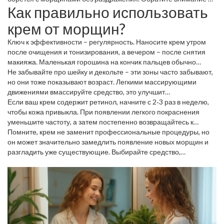
Как правильно использовать
отсутствие парабенов, сульфатов и ароматизаторов: они часто
вызывают покраснения.
крем от морщин?
Ключ к эффективности – регулярность. Наносите крем утром
после очищения и тонизирования, а вечером – после снятия
макияжа. Маленькая горошина на кончик пальцев обычно
хватает на всё лицо.
Не забывайте про шейку и декольте – эти зоны часто забывают,
но они тоже показывают возраст. Легкими массирующими
движениями вмассируйте средство, это улучшит
микроциркуляцию и поможет активным веществам быстрее
Если ваш крем содержит ретинол, начните с 2‑3 раз в неделю,
впитаться.
чтобы кожа привыкла. При появлении легкого покраснения
уменьшите частоту, а затем постепенно возвращайтесь к
ежедневному применению.
Помните, крем не заменит профессиональные процедуры, но
он может значительно замедлить появление новых морщин и
разгладить уже существующие. Выбирайте средство,
соответствующее вашему типу кожи, проверяйте состав и
пользуйтесь им правильно – и ваша кожа отблагодарит вас
гладкостью.