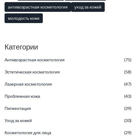
привычки, на которые сил хватает даже после трудного дня.
антивозрастная косметология
уход за кожей
молодость кожи
Категории
Антивозрастная косметология
(75)
Эстетическая косметология
(58)
Лазерная косметология
(47)
Проблемная кожа
(43)
Пигментация
(39)
Уход за кожей
(30)
Косметология для лица
(29)