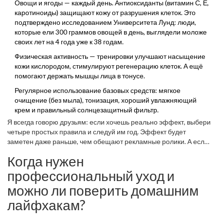
Овощи и ягоды — каждый день. Антиоксиданты (витамин С, Е,
каротиноиды) защищают кожу от разрушения клеток. Это
подтверждено исследованием Университета Лунд: люди,
которые ели 300 граммов овощей в день, выглядели моложе
своих лет на 4 года уже к 38 годам.
Физическая активность — тренировки улучшают насыщение
кожи кислородом, стимулируют регенерацию клеток. А ещё
помогают держать мышцы лица в тонусе.
Регулярное использование базовых средств: мягкое
очищение (без мыла), тонизация, хороший увлажняющий
крем и правильный солнцезащитный фильтр.
Я всегда говорю друзьям: если хочешь реально эффект, выбери
четыре простых правила и следуй им год. Эффект будет
заметен даже раньше, чем обещают рекламные ролики. А если
добавить грамотный индивидуальный уход от косметолога,
Когда нужен
который любит своё дело, — выиграете ещё больше.
профессиональный уход и
можно ли поверить домашним
лайфхакам?