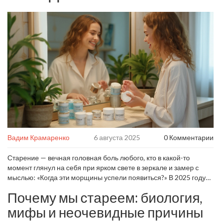
Вадим Крамаренко
6 августа 2025
0 Комментарии
Старение — вечная головная боль любого, кто в какой-то
момент глянул на себя при ярком свете в зеркале и замер с
мыслью: «Когда эти морщины успели появиться?» В 2025 году
гаджеты могут определять наш биологический возраст с
Почему мы стареем: биология,
точностью до месяца, витрины заполнили баночки с громкими
обещаниями, а TikTok взрывают инструкции о том, как очистить
мифы и неочевидные причины
лимфу лица ложкой для йогурта. Но работает ли всё это или