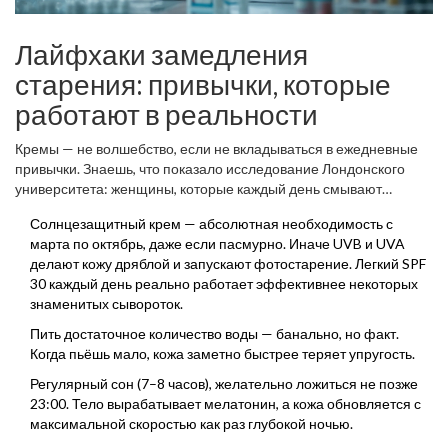
Лайфхаки замедления
старения: привычки, которые
работают в реальности
Кремы — не волшебство, если не вкладываться в ежедневные
привычки. Знаешь, что показало исследование Лондонского
университета: женщины, которые каждый день смывают
макияж и регулярно меняют наволочки, стареют на 5 лет
Солнцезащитный крем — абсолютная необходимость с
медленнее визуально (даже если им всем за 40)? Маленькие
марта по октябрь, даже если пасмурно. Иначе UVB и UVA
детали — в деле замедления старения решают всё.
делают кожу дряблой и запускают фотостарение. Легкий SPF
30 каждый день реально работает эффективнее некоторых
знаменитых сывороток.
Пить достаточное количество воды — банально, но факт.
Когда пьёшь мало, кожа заметно быстрее теряет упругость.
Регулярный сон (7–8 часов), желательно ложиться не позже
23:00. Тело вырабатывает мелатонин, а кожа обновляется с
максимальной скоростью как раз глубокой ночью.