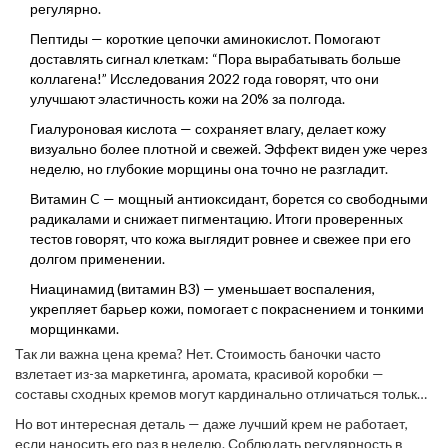
регулярно.
Пептиды — короткие цепочки аминокислот. Помогают
доставлять сигнал клеткам: “Пора вырабатывать больше
коллагена!” Исследования 2022 года говорят, что они
улучшают эластичность кожи на 20% за полгода.
Гиалуроновая кислота — сохраняет влагу, делает кожу
визуально более плотной и свежей. Эффект виден уже через
неделю, но глубокие морщины она точно не разгладит.
Витамин C — мощный антиоксидант, борется со свободными
радикалами и снижает пигментацию. Итоги проверенных
тестов говорят, что кожа выглядит ровнее и свежее при его
долгом применении.
Ниацинамид (витамин B3) — уменьшает воспаления,
укрепляет барьер кожи, помогает с покраснением и тонкими
морщинками.
Так ли важна цена крема? Нет. Стоимость баночки часто
взлетает из-за маркетинга, аромата, красивой коробки —
составы сходных кремов могут кардинально отличаться только
в деталях. Если на банке написано лишь «натурально», но нет
Но вот интересная деталь — даже лучший крем не работает,
ни ретинола, ни витамина С, ни пептидов — глубокие морщины
если наносить его раз в неделю. Соблюдать регулярность в