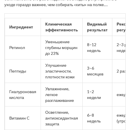
не исчезнут.
уходе гораздо важнее, чем собирать «хиты» на полке.
Банально? Но это главный провал у большинства. Кроме того,
кожа меняется в зависимости от возраста и сезона: летом
лучше использовать лёгкие увлажняющие средства с SPF, а
Клиническая
Видимый
Реком
Ингредиент
зимой отдавать приоритет кремам с жирными кислотами и
эффективность
результат
регул
керамидами.
Уменьшение
8–12
2–3 ра
Ретинол
глубины морщин
недель
неделю
до 23%
Улучшение
3–6
Пептиды
эластичности,
2 раза 
месяцев
плотности кожи
Увлажнение,
Гиалуроновая
1–2
легкое
ежедн
кислота
недели
разглаживание
Осветление,
6–8
ежедн
Витамин C
антиоксидантная
недель
(утро)
защита