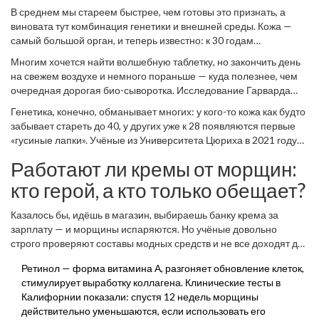
морщины — неотвратимы, как дедлайн в пятницу вечером? За
В среднем мы стареем быстрее, чем готовы это признать, а
последние 10 лет рынок антивозрастных средств вырос вдвое, и
виновата тут комбинация генетики и внешней среды. Кожа —
теперь там столько модных слов, что можно сойти с ума:
самый большой орган, и теперь известно: к 30 годам
пептиды, ретинол, гиалуронка, Альфа-СИДЫ. Бесполезно ли
замедляется деление клеток, снижается выработка коллагена и
Многим хочется найти волшебную таблетку, но закончить день
это всё и как реально можно замедлить старение кожи, если ты
эластина (они как арматура в бетоне для упругости). После 25
на свежем воздухе и немного пораньше — куда полезнее, чем
обычный человек — вот где вопрос на миллион. Я не
организму становиться тяжелее защищаться от окислительного
очередная дорогая био-сыворотка. Исследование Гарварда
понаслышке знаю, что купить «самый крутой крем от морщин» —
стресса: свободные радикалы разносят молекулярный ураган,
2022 года показало: плохой сон и стресс ускоряют старение на
не значит проснуться на 10 лет моложе. Жена, Олеся, уже пять
который разрушает ДНК клеток кожи. И дело не только в годах —
Генетика, конечно, обманывает многих: у кого-то кожа как будто
уровне ДНК сильнее, чем гамбургер или стакан вина. Вот
лет проверяет «антиэйдж-хиты» на себе и мне, поэтому дома у
ультрафиолет (даже в облачный день), курение, недостаток сна,
забывает стареть до 40, у других уже к 28 появляются первые
неожиданный факт: морщины бывают «динамические» (от
нас хранятся банки из Франции, Кореи и соседней аптеки. Но
сахар, хронический стресс буквально делают морщины глубже.
«гусиные лапки». Учёные из Университета Цюриха в 2021 году
мимики) и «статические» (от возраста и внешней среды). Если
что действительно помогает, а что — пустая трата денег?
доказали, что ДНК определяет только 30% процессов старения
вы часто щуритесь за рулём или смотрите в телефон лёжа,
Работают ли кремы от морщин:
кожи, а 70% — внешний образ жизни и уход. Вот тут уже
морщинки на лбу появятся, даже если вам 27.
становятся важными не только кремы, но и привычки: качество
кто герой, а кто только обещает?
увлажнения, очищения, защиты от солнца, диета и даже
гаджеты (смартфоны, ноутбуки и LED-лампы излучают HEV-
Казалось бы, идёшь в магазин, выбираешь банку крема за
свет, который тоже сушит кожу и усложняет жизнь клеткам
зарплату — и морщины испаряются. Но учёные довольно
эпидермиса).
строго проверяют составы модных средств и не все доходят до
клинических исследований. Вот топ главных рабочих
Ретинол — форма витамина А, разгоняет обновление клеток,
ингредиентов (и почему они нужны):
стимулирует выработку коллагена. Клинические тесты в
Калифорнии показали: спустя 12 недель морщины
действительно уменьшаются, если использовать его