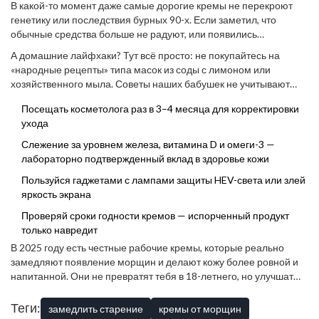
В какой-то момент даже самые дорогие кремы не перекроют
генетику или последствия бурных 90-х. Если заметил, что
обычные средства больше не радуют, или появились
пигментные пятна — пора к дерматологу. Профессиональные
А домашние лайфхаки? Тут всё просто: не покупайтесь на
процедуры (лазер, микротоковая терапия, химические пилинги)
«народные рецепты» типа масок из соды с лимоном или
могут ускорить обновление клеток в 3–5 раз. Интересно:
хозяйственного мыла. Советы наших бабушек не учитывают
аппаратные методики реально дают быстрый визуальный
современные представления о pH кожи и её барьере. Зато
эффект, но их нужно проводить курсами у профессионала.
Посещать косметолога раз в 3–4 месяца для корректировки
простые ритуалы вроде утренней зарядки для лица
ухода
(фейсбилдинг), легкого массажа роллером, правильного
дыхания утром и минимального стресса реально работают на
Слежение за уровнем железа, витамина D и омеги-3 —
фоне регулярного грамотного ухода.
лабораторно подтвержденный вклад в здоровье кожи
Пользуйся гаджетами с лампами защиты HEV-света или злей
яркость экрана
Проверяй сроки годности кремов — испорченный продукт
только навредит
В 2025 году есть честные рабочие кремы, которые реально
замедляют появление морщин и делают кожу более ровной и
напитанной. Они не превратят тебя в 18-летнего, но улучшат
качество кожи, если пользоваться ими умело и с учётом
реальных потребностей твоей кожи. Ключ в другом: лучшее
Теги:
замедлить старение
кремы от морщин
средство — это регулярный уход, защита от солнца и базовые