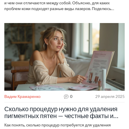
и чем они отличаются между собой. Объясню, для каких
проблем кожи подходят разные виды лазеров. Поделюсь
советами, как выбрать подходящую процедуру и на что
обращать внимание. Разберём интересные лайфхаки и мифы
о лазерной косметологии. Материал поможет понять, чего
ждать от лазера и как выжать из процедуры максимум.
Вадим Крамаренко
0
29 апреля 2025
Сколько процедур нужно для удаления
пигментных пятен — честные факты и
реальный опыт
Как понять, сколько процедур потребуется для удаления