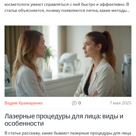
косметологи умеют справляться с ней быстро и эффективно. В
статье объясняется, почему появляются пятна, какие методы
реально работают и как выбрать свой способ лечения. Тут есть
разбор самых популярных процедур, советы по домашнему
уходу и нюансы, о которых редко рассказывают. Всё — простым,
понятным языком. Если волнуют пятна, статья поможет
разобраться и не ошибиться с выбором.
Вадим Крамаренко
0
7 мая 2025
Лазерные процедуры для лица: виды и
особенности
В статье расскажу, какие бывают лазерные процедуры для лица