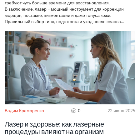
требуют чуть больше времени для восстановления.
В заключение, лазер – мощный инструмент для коррекции
морщин, постакне, пигментации и даже тонуса кожи.
Правильный выбор типа, подготовка и уход после сеанса
позволяют получить желаемый эффект без осложнений. Если
вы готовы к небольшому эксперименту, записывайтесь на
консультацию, задавайте вопросы и наслаждайтесь
обновлённой кожей!
Вадим Крамаренко
0
22 июня 2025
Лазер и здоровье: как лазерные
процедуры влияют на организм