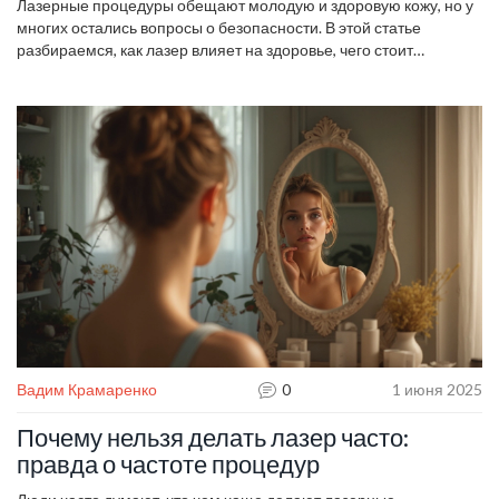
Лазерные процедуры обещают молодую и здоровую кожу, но у
многих остались вопросы о безопасности. В этой статье
разбираемся, как лазер влияет на здоровье, чего стоит
опасаться, кому эти процедуры точно не подойдут и как выбрать
надёжного специалиста. Честно обсуждаем плюсы и минусы,
делимся советами и интересными фактами из практики. Если
задумывались о лазерной косметологии, узнаете, стоит ли игра
свеч.
Вадим Крамаренко
0
1 июня 2025
Почему нельзя делать лазер часто:
правда о частоте процедур