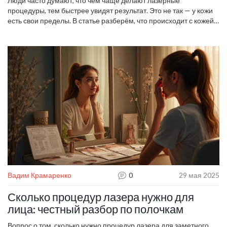
Люди часто думают, что чем чаще делают лазерные
процедуры, тем быстрее увидят результат. Это не так — у кожи
есть свои пределы. В статье разберём, что происходит с кожей
при злоупотреблении лазером и почему стоит делать перерывы
между процедурами. Расскажем о рисках, последствиях и
простых правилах ухода, чтобы лазерная косметология
приносила только пользу. Ответим на частые вопросы и
развеем мифы.
Вадим Крамаренко
0
29 мая 2025
Сколько процедур лазера нужно для
лица: честный разбор по полочкам
Вопрос о том, сколько нужно процедур лазера для заметного