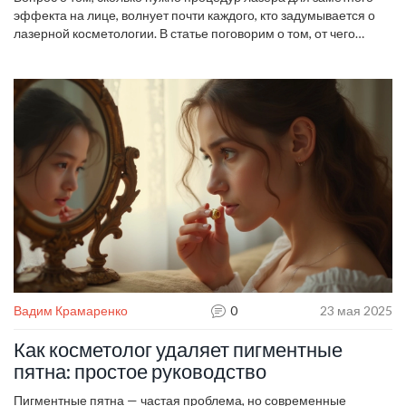
эффекта на лице, волнует почти каждого, кто задумывается о
лазерной косметологии. В статье поговорим о том, от чего
зависит количество сеансов, как быстро виден результат,
почему нельзя ограничиться одной процедурой и как сделать
так, чтобы эффект держался дольше. Будет много честных
советов без запутанных терминов и обещаний 'все сразу'.
Разберём, сколько на самом деле готовиться к походу к
косметологу и какие нюансы стоит учесть.
Вадим Крамаренко
0
23 мая 2025
Как косметолог удаляет пигментные
пятна: простое руководство
Пигментные пятна — частая проблема, но современные