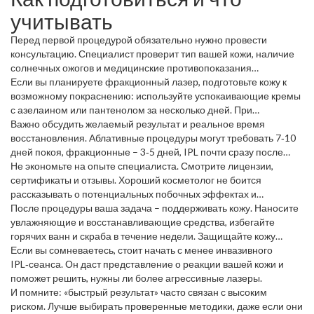
DeepFX) работают по‑частям, оставляя здоровую ткань,
учитывать
поэтому реабилитация короче. IPL (интенсивный импульсный
свет) не настоящий лазер, но эффективен для пигментации и
Перед первой процедурой обязательно нужно провести
сосудов, и подходит для людей с чувствительной кожей.
консультацию. Специалист проверит тип вашей кожи, наличие
солнечных ожогов и медицинские противопоказания
(беременность, активные инфекции, гормональные препараты).
Если вы планируете фракционный лазер, подготовьте кожу к
Не забывайте о защите от солнца за две‑три недели до визита –
возможному покраснению: используйте успокаивающие кремы
солнце усиливает риск гипер‑ и гипопигментации.
с азелаином или пантенолом за несколько дней. При
аблативных лазерах врач может порекомендовать
Важно обсудить желаемый результат и реальное время
предварительное отшелушивание, но только под контролем.
восстановления. Аблативные процедуры могут требовать 7‑10
дней покоя, фракционные – 3‑5 дней, IPL почти сразу после
сеанса можно идти домой.
Не экономьте на опыте специалиста. Смотрите лицензии,
сертификаты и отзывы. Хороший косметолог не боится
рассказывать о потенциальных побочных эффектах и
предложит план послепроцедурного ухода.
После процедуры ваша задача – поддерживать кожу. Наносите
увлажняющие и восстанавливающие средства, избегайте
горячих ванн и скраба в течение недели. Защищайте кожу
SPF 30+ каждый день, иначе результат может быстро исчезнуть.
Если вы сомневаетесь, стоит начать с менее инвазивного
IPL‑сеанса. Он даст представление о реакции вашей кожи и
поможет решить, нужны ли более агрессивные лазеры.
И помните: «быстрый результат» часто связан с высоким
риском. Лучше выбирать проверенные методики, даже если они