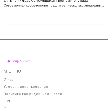
для многих людей, стремящихся к ровному тону лица.
Современная косметология предлагает несколько аппаратных
методов, которые могут справиться с этой задачей. Лазеры, IPL
и фототерапия — все они обладают уникальными
преимуществами и подходят для разных типов кожи.
Разбираем, какой аппарат лучше выбрать для эффективного
удаления пигментных пятен.
МЕНЮ
О нас
Условия использования
Политика конфиденциальности
PIPL