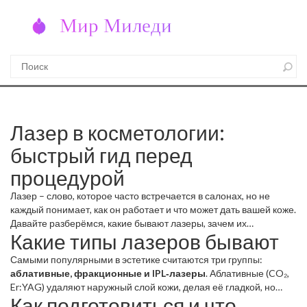
Лазер в косметологии:
быстрый гид перед
процедурой
Лазер – слово, которое часто встречается в салонах, но не
каждый понимает, как он работает и что может дать вашей коже.
Давайте разберёмся, какие бывают лазеры, зачем их
Какие типы лазеров бывают
используют и как не попасть в неприятную ситуацию.
Самыми популярными в эстетике считаются три группы:
аблативные, фракционные и IPL‑лазеры
. Аблативные (CO₂,
Er:YAG) удаляют наружный слой кожи, делая её гладкой, но
Как подготовиться и что
требуют длительного восстановления. Фракционные (Fraxel,