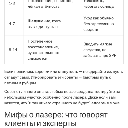
Покраснение, возможно,
Увлажнять,
1-3
лёгкая отёчность
избегать солнца
Уход как обычно,
Шелушение, кожа
4-7
без агрессивных
выглядит тускло
средств
Постепенное
Вводить мягкие
восстановление,
8-14
средства, не
чувствительность
забывать про SPF
снижается
Если появились корочки или стянутость — не сдирайте их, пусть
отпадут сами. Игнорировать эти советы — быстрый путь к
пятнам и рубцам.
Совет от личного опыта: любые новые средства тестируйте на
небольшом участке, особенно после лазера. Даже если вам
кажется, что "и так ничего страшного не будет", аллергия может
проявиться неожиданно.
Мифы о лазере: что говорят
клиенты и эксперты