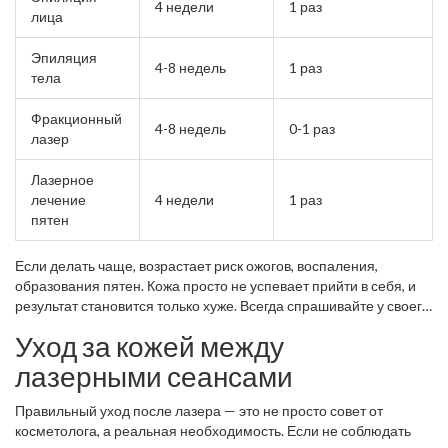
4 недели
1 раз
лица
Эпиляция
4-8 недель
1 раз
тела
Фракционный
4-8 недель
0-1 раз
лазер
Лазерное
лечение
4 недели
1 раз
пятен
Если делать чаще, возрастает риск ожогов, воспаления,
образования пятен. Кожа просто не успевает прийти в себя, и
результат становится только хуже. Всегда спрашивайте у своего
косметолога, когда оптимально делать следующую процедуру
Уход за кожей между
— это поможет сохранить здоровье и деньги.
лазерными сеансами
Правильный уход после лазера — это не просто совет от
косметолога, а реальная необходимость. Если не соблюдать