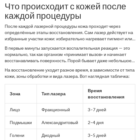
Что происходит с кожей после
каждой процедуры
После каждой лазерной процедуры кожа проходит через
определённые этапы восстановления. Сам лазер действует на
избранные участки кожи: избирательно нагревает пигмент или
волосяные фолликулы, чтобы удалить волосы, пятна,
В первые минуты запускается воспалительная реакция — это
сосудистые сетки или рубцы. Но вместе с этим возникает
нормально, так как организм «принимает вызов» и начинает
микроповреждение — кожа реагирует покраснением,
восстанавливать поверхность. Порой бывает даже небольшое
отёчностью, иногда появляется лёгкий зуд или жжение.
шелушение или корочки. Не стоит их трогать — иначе растянете
На восстановление уходит разное время, в зависимости от типа
период заживления. Кожа в это время особенно уязвима, и
кожи, зоны обработки и вида лазера. Вот наглядная табличка:
любое воздействие (например, солярий или агрессивная
косметика) может навредить.
Время
Зона
Тип лазера
восстановления
Лицо
Фракционный
3–7 дней
Подмышки
Александритовый
2–4 дня
Голени
Диодный
3–5 дней