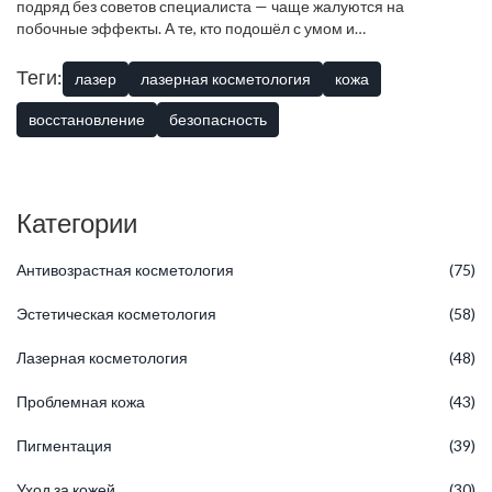
подряд без советов специалиста — чаще жалуются на
побочные эффекты. А те, кто подошёл с умом и
придерживается схемы, довольны результатом. Советы
хорошего косметолога и здравый смысл тут решают всё.
Теги:
лазер
лазерная косметология
кожа
восстановление
безопасность
Категории
Антивозрастная косметология
(75)
Эстетическая косметология
(58)
Лазерная косметология
(48)
Проблемная кожа
(43)
Пигментация
(39)
Уход за кожей
(30)