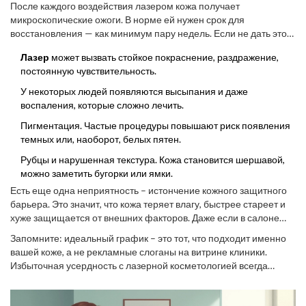
После каждого воздействия лазером кожа получает
микроскопические ожоги. В норме ей нужен срок для
восстановления — как минимум пару недель. Если не дать этот
перерыв, можно столкнуться с такими проблемами:
Лазер
может вызвать стойкое покраснение, раздражение,
постоянную чувствительность.
У некоторых людей появляются высыпания и даже
воспаления, которые сложно лечить.
Пигментация. Частые процедуры повышают риск появления
темных или, наоборот, белых пятен.
Рубцы и нарушенная текстура. Кожа становится шершавой,
можно заметить бугорки или ямки.
Есть еще одна неприятность – истончение кожного защитного
барьера. Это значит, что кожа теряет влагу, быстрее стареет и
хуже защищается от внешних факторов. Даже если в салоне
рассказывают сказки о чудо-результатах, на деле перебор
Запомните: идеальный график – это тот, что подходит именно
процедур может испортить лицо или зону обработки.
вашей коже, а не рекламные слоганы на витрине клиники.
Исправлять это потом долго и дорого.
Избыточная усердность с лазерной косметологией всегда
играет против вас.