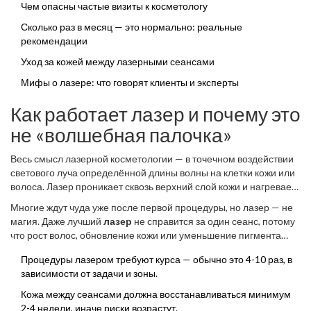
главное — здоровье кожи.
Чем опасны частые визиты к косметологу
Сколько раз в месяц — это нормально: реальные
рекомендации
Уход за кожей между лазерными сеансами
Мифы о лазере: что говорят клиенты и эксперты
Как работает лазер и почему это
не «волшебная палочка»
Весь смысл лазерной косметологии — в точечном воздействии
светового луча определённой длины волны на клетки кожи или
волоса. Лазер проникает сквозь верхний слой кожи и нагревает
нужные структуры: волос, сосуд или участок с пигментом. Этот
Многие ждут чуда уже после первой процедуры, но лазер — не
нагрев разрушает целевые клетки, а окружающие ткани почти
магия. Даже лучший
лазер
не справится за один сеанс, потому
не трогаются. Вот почему результаты бывают заметны именно
что рост волос, обновление кожи или уменьшение пигмента
там, где нужен эффект.
идут по своим природным законам. Например, волосы растут в
Процедуры лазером требуют курса — обычно это 4-10 раз, в
три фазы, и лазер работает только на одном этапе — в фазе
зависимости от задачи и зоны.
активного роста. Так что часть волос после сеанса просто
«прячется» и обычной лампочкой их не взять.
Кожа между сеансами должна восстанавливаться минимум
2-4 недели, иначе риски возрастут.