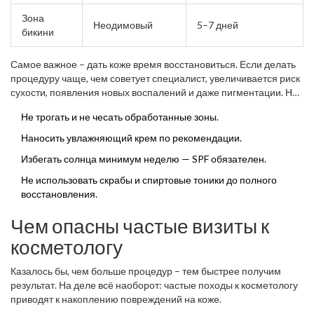
Зона
Неодимовый
5–7 дней
бикини
Самое важное – дать коже время восстановиться. Если делать
процедуру чаще, чем советует специалист, увеличивается риск
сухости, появления новых воспалений и даже пигментации. Не
забывайте: слишком частое воздействие на
кожу
может
Не трогать и не чесать обработанные зоны.
сделать хуже, а не лучше. Лучшее, что вы можете сделать –
слушать своего косметолога и следовать домашним советам по
Наносить увлажняющий крем по рекомендации.
уходу.
Избегать солнца минимум неделю — SPF обязателен.
Не использовать скрабы и спиртовые тоники до полного
восстановления.
Чем опасны частые визиты к
косметологу
Казалось бы, чем больше процедур – тем быстрее получим
результат. На деле всё наоборот: частые походы к косметологу
приводят к накоплению повреждений на коже.