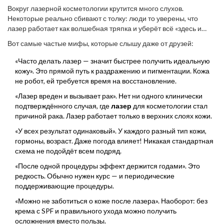
Вокруг лазерной косметологии крутится много слухов.
Некоторые реально сбивают с толку: люди то уверены, что
лазер работает как волшебная тряпка и уберёт всё «здесь и
сейчас», то наоборот — боятся любой процедуры. Давайте
Вот самые частые мифы, которые слышу даже от друзей:
разберёмся, что говорят люди, и что отвечают специалисты.
«Часто делать лазер — значит быстрее получить идеальную
кожу». Это прямой путь к раздражению и пигментации. Кожа
не робот, ей требуется время на восстановление.
«Лазер вреден и вызывает рак». Нет ни одного клинически
подтверждённого случая, где
лазер
для косметологии стал
причиной рака. Лазер работает только в верхних слоях кожи.
«У всех результат одинаковый». У каждого разный тип кожи,
гормоны, возраст. Даже погода влияет! Никакая стандартная
схема не подойдёт всем подряд.
«После одной процедуры эффект держится годами». Это
редкость. Обычно нужен курс — и периодические
поддерживающие процедуры.
«Можно не заботиться о коже после лазера». Наоборот: без
крема с SPF и правильного ухода можно получить
осложнения вместо пользы.