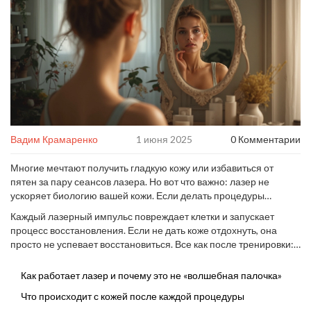
Вадим Крамаренко
1 июня 2025
0 Комментарии
Многие мечтают получить гладкую кожу или избавиться от
пятен за пару сеансов лазера. Но вот что важно: лазер не
ускоряет биологию вашей кожи. Если делать процедуры
слишком часто, эффект может быть обратным – раздражение,
Каждый лазерный импульс повреждает клетки и запускает
сухость, высыпания. Мой кот Мурзик, если бы мог, подтвердил
процесс восстановления. Если не дать коже отдохнуть, она
бы: даже в шерсти бывают паузы между линьками.
просто не успевает восстановиться. Все как после тренировки:
мышцы растут во сне, а кожа – в перерывах между сеансами.
Поэтому пытаться ускорить результат с помощью лишних
Как работает лазер и почему это не «волшебная палочка»
процедур — плохая идея. Лучше знать, как правильно
Что происходит с кожей после каждой процедуры
распределять сеансы и сэкономить себе нервы, деньги, а