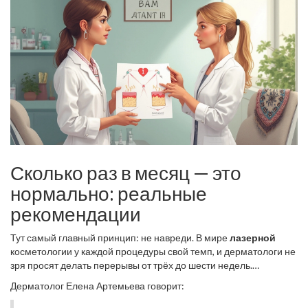
Сколько раз в месяц — это
нормально: реальные
рекомендации
Тут самый главный принцип: не навреди. В мире
лазерной
косметологии у каждой процедуры свой темп, и дерматологи не
зря просят делать перерывы от трёх до шести недель.
Например, лазерная эпиляция чаще чем раз в месяц смысла
Дерматолог Елена Артемьева говорит:
не имеет. Волосы растут циклами, и лазер видит только те, что
сейчас активны. Остальные просто проигнорируют его луч.