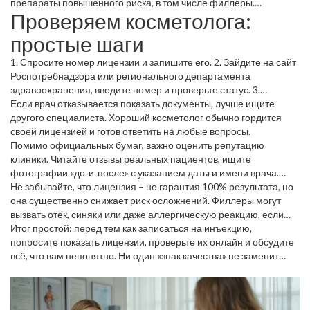
препараты повышенного риска, в том числе филлеры.
Проверяем косметолога:
Лицензию выдаёт региональное управление здравоохранения,
и её номер можно посмотреть в онлайн‑реестре. Врач также
простые шаги
должен иметь сертификат на конкретный препарат
(гиалуроновый, поликапролактатный и т.д.), а в кабинете –
1. Спросите номер лицензии и запишите его. 2. Зайдите на сайт
копию лицензии, сертификаты и диплом.
Роспотребнадзора или регионального департамента
здравоохранения, введите номер и проверьте статус. 3.
Попросите увидеть диплом и сертификат о прохождении курсов
Если врач отказывается показать документы, лучше ищите
по филлерам – они должны быть актуальны (не старше 3‑х лет).
другого специалиста. Хороший косметолог обычно гордится
4. Обратите внимание на «красные флажки»: отсутствие
своей лицензией и готов ответить на любые вопросы.
документов, общее обещание «мгновенного эффекта» без
Помимо официальных бумаг, важно оценить репутацию
объяснения процедуры, давление «только сегодня скидка».
клиники. Читайте отзывы реальных пациентов, ищите
фотографии «до‑и‑после» с указанием даты и имени врача.
Если в отзывах упоминаются побочные эффекты, это повод
Не забывайте, что лицензия – не гарантия 100% результата, но
задуматься.
она существенно снижает риск осложнений. Филлеры могут
вызвать отёк, синяки или даже аллергическую реакцию, если
вводятся неквалифицированным специалистом. Поэтому
Итог простой: перед тем как записаться на инъекцию,
проверка документов – ваш первый шаг к безопасной
попросите показать лицензии, проверьте их онлайн и обсудите
процедуре.
всё, что вам непонятно. Ни один «знак качества» не заменит
официального разрешения от государства. Следуйте этим
правилам – и ваша кожа будет в надёжных руках.