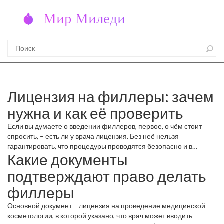
Лицензия на филлеры: зачем
нужна и как её проверить
Если вы думаете о введении филлеров, первое, о чём стоит
спросить, – есть ли у врача лицензия. Без неё нельзя
гарантировать, что процедуры проводятся безопасно и в
Какие документы
соответствии с законом. Многие клиники рекламируют
«специалистов», но иногда документы скрывают. Давайте
подтверждают право делать
разберём, как быстро понять, стоит ли доверять
профессионалу.
филлеры
Основной документ – лицензия на проведение медицинской
косметологии, в которой указано, что врач может вводить