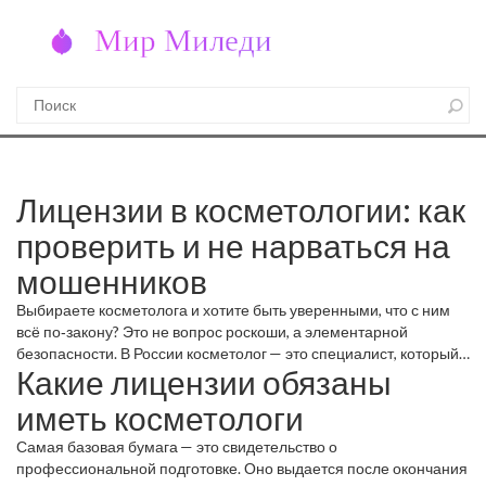
Лицензии в косметологии: как
проверить и не нарваться на
мошенников
Выбираете косметолога и хотите быть уверенными, что с ним
всё по‑закону? Это не вопрос роскоши, а элементарной
безопасности. В России косметолог — это специалист, который
Какие лицензии обязаны
должен иметь официальные документы, подтверждающие
право проводить медицинские процедуры. Без лицензии любые
иметь косметологи
уколы, пилинги или лазерные сеансы могут обернуться
осложнениями.
Самая базовая бумага — это свидетельство о
профессиональной подготовке. Оно выдается после окончания