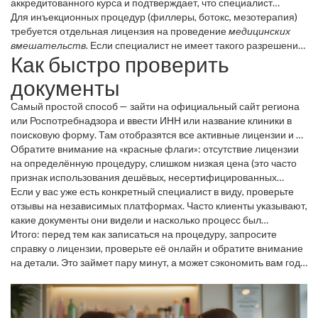
аккредитованного курса и подтверждает, что специалист
прошёл теорию и практику. Далее нужен
Для инъекционных процедур (филлеры, ботокс, мезотерапия)
разрешительный
документ
требуется отдельная лицензия на проведение
от Роспотребнадзора или регионального органа
медицинских
здравоохранения. Он фиксирует, что клиника, в которой
вмешательств
. Если специалист не имеет такого разрешения,
Как быстро проверить
работает косметолог, прошла проверку и может предлагать
любые уколы считаются нелегальными. Аналогично, лазерные
определённые услуги.
и аппаратные методы требуют наличия сертификата на
документы
конкретный тип оборудования.
Самый простой способ — зайти на официальный сайт региона
или Роспотребнадзора и ввести ИНН или название клиники в
поисковую форму. Там отобразятся все активные лицензии и их
срок действия. Если на сайте ничего не найдено, спросите у
Обратите внимание на «красные флаги»: отсутствие лицензии
специалиста показать оригиналы документов и проверьте их
на определённую процедуру, слишком низкая цена (это часто
подписи и печати.
признак использования дешёвых, несертифицированных
препаратов) и отсутствие чёткой политики
Если у вас уже есть конкретный специалист в виду, проверьте
конфиденциальности. Хороший косметолог всегда готов
отзывы на независимых платформах. Часто клиенты указывают,
обсудить риски, показать сертификаты и ответить на вопросы
какие документы они видели и насколько процесс был
без уклонения.
прозрачным. Но помните, что отзывы — лишь дополнительный
Итого: перед тем как записаться на процедуру, запросите
индикатор, а основной проверкой остаются официальные
справку о лицензии, проверьте её онлайн и обратите внимание
лицензии.
на детали. Это займет пару минут, а может сэкономить вам годы
и деньги, если всё пойдёт не так. Берегите себя, выбирайте
проверенных профессионалов и наслаждайтесь результатом
без лишних рисков.