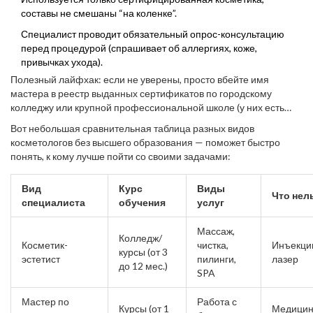
составы не смешаны “на коленке”.
Специалист проводит обязательный опрос-консультацию
перед процедурой (спрашивает об аллергиях, коже,
привычках ухода).
Полезный лайфхак: если не уверены, просто вбейте имя
мастера в реестр выданных сертификатов по городскому
колледжу или крупной профессиональной школе (у них есть
онлайн-проверка документов). Никогда не соглашайтесь на
Вот небольшая сравнительная таблица разных видов
процедуры, где обещают «эффект ботокса без инъекций» или
косметологов без высшего образования — поможет быстро
гормональные маски: эти услуги не проходят ни по одному
понять, к кому лучше пойти со своими задачами:
профстандарту.
Вид
Курс
Виды
Что нел
специалиста
обучения
услуг
Массаж,
Колледж/
Косметик-
чистка,
Инъекци
курсы (от 3
эстетист
пилинги,
лазер
до 12 мес.)
SPA
Мастер по
Работа с
Курсы (от 1
Медицин