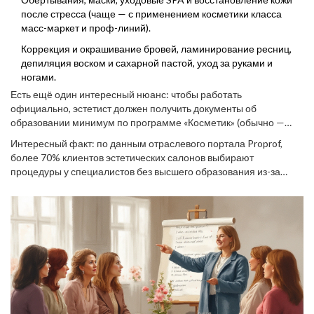
после стресса (чаще — с применением косметики класса
масс-маркет и проф-линий).
Коррекция и окрашивание бровей, ламинирование ресниц,
депиляция воском и сахарной пастой, уход за руками и
ногами.
Есть ещё один интересный нюанс: чтобы работать
официально, эстетист должен получить документы об
образовании минимум по программе «Косметик» (обычно —
колледж или курсы, что подтверждается свидетельством или
Интересный факт: по данным отраслевого портала Proprof,
дипломом). Многие опытные мастера в Москве и Петербурге
более 70% клиентов эстетических салонов выбирают
выбирают курсы при школах эстетической медицины — они
процедуры у специалистов без высшего образования из-за
проходят госаккредитацию. Для работы требуется медицинская
цены (средний чек на услуги у них ниже в 2-3 раза), а 52% —
книжка и периодические курсы по санитарии. А вот инъекции,
потому что «подружка посоветовала». Кстати, среди таких
новокаиновая блокада, ботокс, сложные химические пилинги —
мастеров часто встречаются настоящие перфекционисты,
всё это находится за пределами их юридических прав. Это
которые даже приобретали ультразвуковые скраберы и
важно, ведь нарываться на самодеятельность именно тут
обучались дерматоскопии за свой счёт.
опаснее всего.