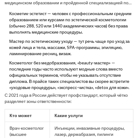
медицинском образовании и пройденной специализацией по
косметолога и, кажется, клиентов ей хватает. Давайте
косметологии (например, ординатурой или переподготовкой).
разберёмся: как же называется специалист по красоте без
Косметик-эстетист — человек с профессиональным средним
Но на рынке есть целая армия специалистов, которые не
высшего медобразования?
образованием или курсами по эстетической косметологии
заканчивали медвузов. Как их называют? Как правило, это:
(обычно 288, 520 или 1440 академических часов) без права
выполнять медицинские процедуры.
Мастер по эстетическому уходу — тут речь чаще про уход за
кожей лица и тела, массажи, SPA-программы, эпиляцию,
ламинирование ресниц, визаж.
Косметолог без медобразования, «beauty-мастер» —
последние годы часто используют модные слова вместо
официальных терминов, чтобы не указывать отсутствие
диплома. В прайсе таких специалистов вы скорее встретите
«уходовые процедуры», «экспресс-чистка», «detox для кожи».
С 2021 года в России действует профстандарт, который чётко
разделяет зоны ответственности:
Кто может
Какие услуги
Врач-косметолог
Инъекции, инвазивные процедуры,
(высшее
лазер, дермабразия, пилинги