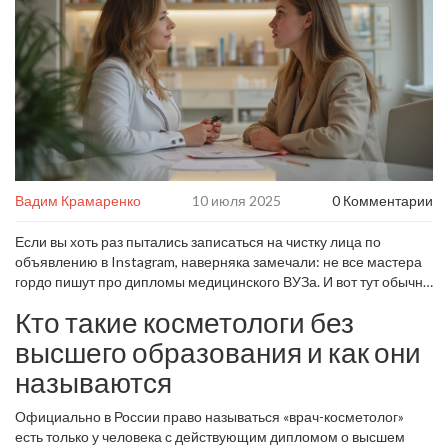
Вадим Крамаренко
10 июля 2025
0 Комментарии
Если вы хоть раз пытались записаться на чистку лица по
объявлению в Instagram, наверняка замечали: не все мастера
гордо пишут про дипломы медицинского ВУЗа. И вот тут обычно
возникает резонный вопрос — кто есть кто в мире
Кто такие косметологи без
косметологии? Может ли человек, который не тратил шесть лет
на медицину, по-настоящему улучшить кожу или есть риск
высшего образования и как они
попасть к шарлатану? Этот вопрос становится всё актуальнее: в
называются
крупных городах только на Авито каждый месяц появляется
более 500 новых объявлений с частниками-«косметологами». В
Официально в России право называться «врач-косметолог»
реальной жизни сталкиваюсь с этим постоянно — даже моя
есть только у человека с действующим дипломом о высшем
соседка по лестничной клетке решила обучиться на