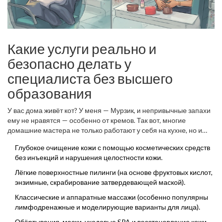
Какие услуги реально и
безопасно делать у
специалиста без высшего
образования
У вас дома живёт кот? У меня — Мурзик, и непривычные запахи
ему не нравятся — особенно от кремов. Так вот, многие
домашние мастера не только работают у себя на кухне, но и
приглашают клиентов в гости к своим питомцам. Но это не
Глубокое очищение кожи с помощью косметических средств
главное: важно, чтобы услуги соответствовали уровню
без инъекций и нарушения целостности кожи.
подготовки. Вот что реально и по закону могут делать
«косметологи» без высшего медобразования:
Лёгкие поверхностные пилинги (на основе фруктовых кислот,
энзимные, скрабирование затвердевающей маской).
Классические и аппаратные массажи (особенно популярны
лимфодренажные и моделирующие варианты для лица).
Обёртывания, маски, уходовые SPA и восстановление кожи