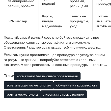
ламинированию
бровями,
недели)
процеду
ресниц, бровист
ресницами
Курсы,
Телесные
Любые
SPA-мастер
иногда
процедуры,
вмешате
медколледж
уход
вглубь к
Пожалуй, самый важный совет: не бойтесь спрашивать про
образование, санитарные сертификаты и список услуг.
Ответственный мастер сразу выдаст всё, что нужно, а если
чувствует себя уверенно — даже поделится фото до/после. В
Если вам нужна простаивающая процедура по уходу за лицом
мире, где у каждого второго клиента аллергия на персик или
за разумные деньги — попробуйте эстетиста с хорошими
кота (мой Мурзик, кстати, легендарно поддерживает атмосферу
отзывами. А если решаетесь на сложные процедуры — только к
в домашнем кабинете), тщательно проверять — не просто
врачу с высшим медицинским образованием.
Косметолог без
норма, а элементарная безопасность для кожи и здоровья.
высшего образования
— это не ругательство, а честное
Теги:
косметолог без высшего образования
определение уровня услуг. Главное, чтобы ваши ожидания
совпали с возможностями специалиста и была далеко не
эстетическая косметология
обучение на косметолога
только красивая вывеска в профиле.
услуги косметолога
лицензии в косметологии