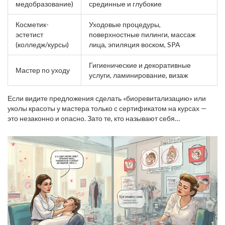
медобразование)
срединные и глубокие
Косметик-
Уходовые процедуры,
эстетист
поверхностные пилинги, массаж
(колледж/курсы)
лица, эпиляция воском, SPA
Гигиенические и декоративные
Мастер по уходу
услуги, ламинирование, визаж
Если видите предложения сделать «биоревитализацию» или
уколы красоты у мастера только с сертификатом на курсах —
это незаконно и опасно. Зато те, кто называют себя
косметиками-эстетистами и не вмешиваются вглубь кожи,
действуют легально и, кстати, часто работают гораздо
аккуратнее, чем некоторые «самозваные врачи».