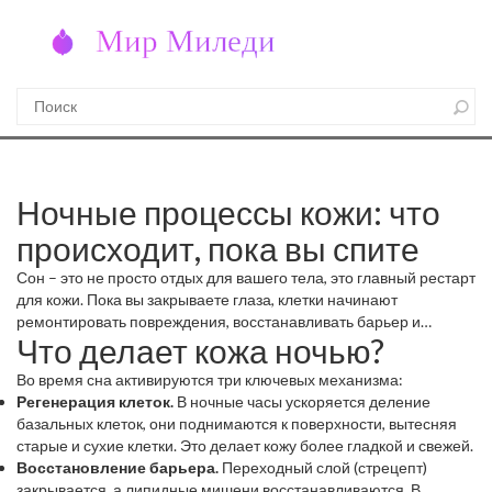
Ночные процессы кожи: что
происходит, пока вы спите
Сон – это не просто отдых для вашего тела, это главный рестарт
для кожи. Пока вы закрываете глаза, клетки начинают
ремонтировать повреждения, восстанавливать барьер и
Что делает кожа ночью?
вырабатывать коллаген. Если вы не понимаете, какие процессы
идут в коже ночью, трудно подобрать эффективный уход.
Во время сна активируются три ключевых механизма:
Регенерация клеток.
В ночные часы ускоряется деление
базальных клеток, они поднимаются к поверхности, вытесняя
старые и сухие клетки. Это делает кожу более гладкой и свежей.
Восстановление барьера.
Переходный слой (стрецепт)
закрывается, а липидные мишени восстанавливаются. В