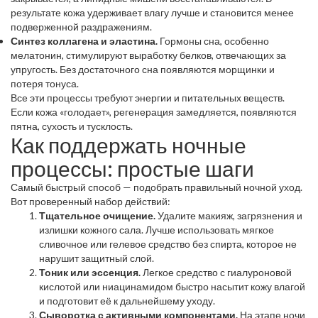
результате кожа удерживает влагу лучше и становится менее
подверженной раздражениям.
Синтез коллагена и эластина.
Гормоны сна, особенно
мелатонин, стимулируют выработку белков, отвечающих за
упругость. Без достаточного сна появляются морщинки и
потеря тонуса.
Все эти процессы требуют энергии и питательных веществ.
Если кожа «голодает», регенерация замедляется, появляются
пятна, сухость и тусклость.
Как поддержать ночные
процессы: простые шаги
Самый быстрый способ — подобрать правильный ночной уход.
Вот проверенный набор действий:
Тщательное очищение.
Удалите макияж, загрязнения и
излишки кожного сала. Лучше использовать мягкое
сливочное или гелевое средство без спирта, которое не
нарушит защитный слой.
Тоник или эссенция.
Легкое средство с гиалуроновой
кислотой или ниацинамидом быстро насытит кожу влагой
и подготовит её к дальнейшему уходу.
Сыворотка с активными компонентами.
На этапе ночи