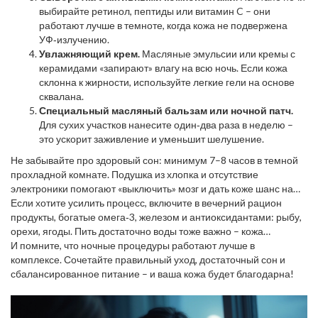
выбирайте ретинол, пептиды или витамин C – они
работают лучше в темноте, когда кожа не подвержена
УФ‑излучению.
Увлажняющий крем.
Масляные эмульсии или кремы с
керамидами «запирают» влагу на всю ночь. Если кожа
склонна к жирности, используйте легкие гели на основе
сквалана.
Специальный масляный бальзам или ночной патч.
Для сухих участков нанесите один‑два раза в неделю –
это ускорит заживление и уменьшит шелушение.
Не забывайте про здоровый сон: минимум 7–8 часов в темной
прохладной комнате. Подушка из хлопка и отсутствие
электроники помогают «выключить» мозг и дать коже шанс на
полное восстановление.
Если хотите усилить процесс, включите в вечерний рацион
продукты, богатые омега‑3, железом и антиоксидантами: рыбу,
орехи, ягоды. Пить достаточно воды тоже важно – кожа
получает влагу из крови, а не только из кремов.
И помните, что ночные процедуры работают лучше в
комплексе. Сочетайте правильный уход, достаточный сон и
сбалансированное питание – и ваша кожа будет благодарна!