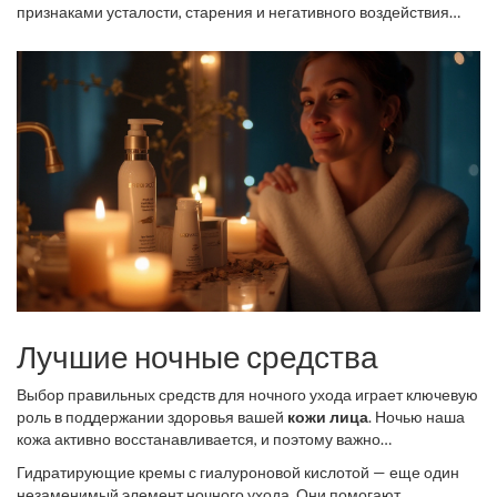
признаками усталости, старения и негативного воздействия
окружающей среды. Лицо станет выглядеть свежее, а кожа
будет более гладкой и подтянутой. Не пожалейте времени,
чтобы выбрать подходящие средства и создать благоприятную
атмосферу для сна. Ваша кожа обязательно вас отблагодарит
сияющим и здоровым видом.
Лучшие ночные средства
Выбор правильных средств для ночного ухода играет ключевую
роль в поддержании здоровья вашей
кожи лица
. Ночью наша
кожа активно восстанавливается, и поэтому важно
предоставить ей все необходимые компоненты для этого.
Гидратирующие кремы с гиалуроновой кислотой — еще один
Одним из важнейших героев ночного ухода является ретинол,
незаменимый элемент ночного ухода. Они помогают