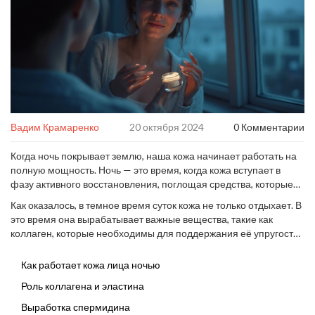
Вадим Крамаренко
20 октября 2024
0 Комментарии
Когда ночь покрывает землю, наша кожа начинает работать на
полную мощность. Ночь — это время, когда кожа вступает в
фазу активного восстановления, поглощая средства, которые
мы на нее нанесём. Этот процесс помогает
Как оказалось, в темное время суток кожа не только отдыхает. В
противодействовать повреждению от дневного стресса и
это время она вырабатывает важные вещества, такие как
ультрафиолетовых лучей.
коллаген, которые необходимы для поддержания её упругости
и молодости. Глубоко в кожных слоях активируется процесс
регенерации, который помогает уменьшать тонкие линии и
Как работает кожа лица ночью
поддерживать здоровье кожи.
Роль коллагена и эластина
Выработка спермидина