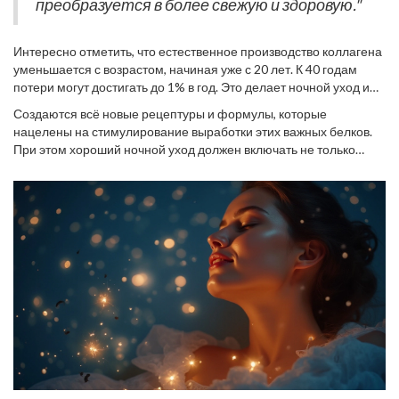
преобразуется в более свежую и здоровую."
Интересно отметить, что естественное производство коллагена
уменьшается с возрастом, начиная уже с 20 лет. К 40 годам
потери могут достигать до 1% в год. Это делает ночной уход и
поддержание выработки коллагена и эластина ещё более
Создаются всё новые рецептуры и формулы, которые
значимым. Регулярное использование косметических средств с
нацелены на стимулирование выработки этих важных белков.
активными ингредиентами и удовлетворение потребностей
При этом хороший ночной уход должен включать не только
кожи в витаминах способно замедлить этот процесс,
средства, обогащенные коллагеном и эластином, но и те,
поддерживая молодость и упругость вашей кожи на долгое
которые помогают их синтезировать. Это даёт коже шанс
время. Важно также помнить, что плохие привычки, такие как
восстановить равновесие и усилить её защитные функции. Всё
курение и злоупотребление солнцем, могут существенно
это доказывает, что ночь — время не только для сна, но и для
снизить выработку коллагена и эластина, лишая кожу её
перезагрузки и обновления кожи.
естественного сияния.