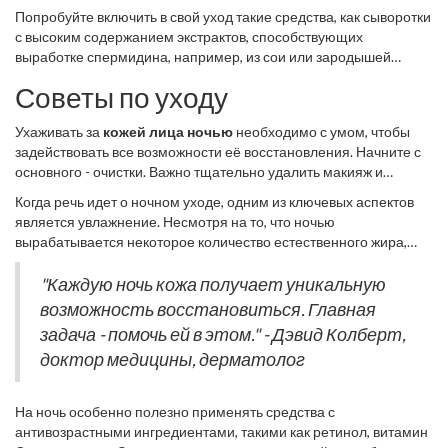
Попробуйте включить в свой уход такие средства, как сыворотки
с высоким содержанием экстрактов, способствующих
выработке спермидина, например, из сои или зародышей
пшеницы. Эти активные компоненты смогут укрепить кожу и
Советы по уходу
повысить её способность к самовосстановлению. Также важно
отметить, что употребление в пищу продуктов, богатых
Ухаживать за
кожей лица ночью
необходимо с умом, чтобы
спермидином, таких как горох, брокколи и цельнозерновые,
задействовать все возможности её восстановления. Начните с
может поддержать эти процессы ещё и изнутри.
основного - очистки. Важно тщательно удалить макияж и
загрязнения, накопившиеся за день. Выбирайте мягкие
Когда речь идет о ночном уходе, одним из ключевых аспектов
средства, которые не пересушивают кожу. Так вы подготовите
является увлажнение. Несмотря на то, что ночью
её для нанесения активных компонентов. Каждый этап ухода
вырабатывается некоторое количество естественного жира,
должен быть направлен на поддержку естественных процессов,
дополнительное увлажнение способствует более
которые происходят ночью.
эффективному восстановлению. Используйте кремы с
"Каждую ночь кожа получает уникальную
гиалуроновой кислотой или глицерином, чтобы поддерживать
возможность восстановиться. Главная
баланс влаги. Они помогают восстанавливать защитный
задача - помочь ей в этом." - Дэвид Колберт,
барьер, особенно после очищения. Никогда не упускайте этап
доктор медицины, дерматолог
увлажнения, он поможет вам избежать чувства стянутости и
дискомфорта.
На ночь особенно полезно применять средства с
антивозрастными ингредиентами, такими как ретинол, витамин