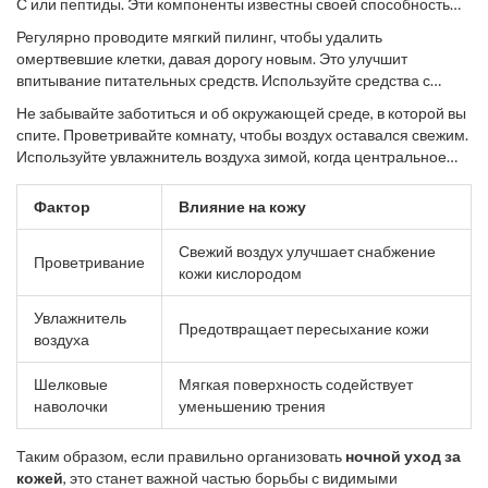
С или пептиды. Эти компоненты известны своей способностью
стимулировать выработку
коллагена
и улучшать текстуру кожи.
Регулярно проводите мягкий пилинг, чтобы удалить
Однако будьте осторожны с концентрацией активных веществ,
омертвевшие клетки, давая дорогу новым. Это улучшит
чтобы не вызвать раздражение. Начните с малого, постепенно
впитывание питательных средств. Используйте средства с
увеличивая дозу по мере привыкания кожи, и внесите такие
фруктовыми кислотами или энзимами, которые нежно
средства в свой уход на регулярной основе.
Не забывайте заботиться и об окружающей среде, в которой вы
полируют поверхность кожи без агрессивного воздействия.
спите. Проветривайте комнату, чтобы воздух оставался свежим.
Маска раз в неделю - отличный способ дополнительно
Используйте увлажнитель воздуха зимой, когда центральное
подпитать кожу, выберите формулу в зависимости от ваших
отопление сушит кожу. Смените наволочки на шелковые: они не
нужд.
только более гигиеничны, но и менее травмируют кожу. Все эти
Фактор
Влияние на кожу
факторы, несмотря на свою простоту, значительно
способствуют восстановлению в ночное время.
Свежий воздух улучшает снабжение
Проветривание
кожи кислородом
Увлажнитель
Предотвращает пересыхание кожи
воздуха
Шелковые
Мягкая поверхность содействует
наволочки
уменьшению трения
Таким образом, если правильно организовать
ночной уход за
кожей
, это станет важной частью борьбы с видимыми