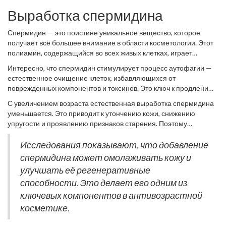
Выработка спермидина
Спермидин — это поистине уникальное вещество, которое
получает всё большее внимание в области косметологии. Этот
полиамин, содержащийся во всех живых клетках, играет
значительную роль в процессе обновления кожи и
Интересно, что спермидин стимулирует процесс аутофагии —
поддержании её молодости. Он помогает защищать клетки от
естественное очищение клеток, избавляющихся от
окислительного стресса, что особенно важно для кожи лица,
поврежденных компонентов и токсинов. Это ключ к продлению
подверженной ежедневному воздействию окружающей среды.
жизни клеток и, следовательно, кожи. Во время ночного отдыха
С увеличением возраста естественная выработка спермидина
кожа активно использует свои ресурсы для выработки
уменьшается. Это приводит к утончению кожи, снижению
спермидина, что усиленно способствует процессу
упругости и проявлению признаков старения. Поэтому
самообновления. В научных исследованиях обнаружено, что
использование средств, способствующих синтезу спермидина
спермидин продлевает жизнь клеток и сохраняет их
или содержащих его, может быть чрезвычайно полезным.
Исследования показывают, что добавление
функциональность.
Многие современные сыворотки и кремы включают в свой
спермидина может омолаживать кожу и
состав компоненты, способствующие продукции этого важного
улучшать её регенеративные
полиамина.
способности. Это делает его одним из
ключевых компонентов в антивозрастной
косметике.