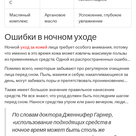
C
Масляный
Аргановое
Успокоение, глубокое
комплекс
масло
увлажнение
Ошибки в ночном уходе
Ночной
уход за кожей
лица требует особого внимания, потому
что именно в это время кожа может извлечь максимум пользы
из применяемых средств. Одной из распространенных ошибок
является неправильный подбор продуктов. Многие выбирают
Помимо всего, некоторые забывают про регулярное очищение
средства без учета своего типа кожи, что может привести к
лица перед сном. Пыль, макияж и себум, накапливающиеся за
нежелательным результатам. Например, использование
день, могут забивать поры и препятствовать проникновению
кремов с тяжелыми маслами на жирной коже может вызвать
активных ингредиентов. Оставленный макияж может стать
акне, а лёгкие текстуры на сухой коже просто не дадут нужного
Также имеет большое значение правильное нанесение
причиной воспалений и даже преждевременного старения.
увлажнения.
средств. Не все знают, что уход должен быть последним шагом
Регулярное очищение
позволяет коже «дышать» и
перед сном. Нанося средства утром или рано вечером, люди
способствует ее восполнению.
часто забывают об их реальном предназначении. Это может
снизить эффективность продукта, так как кожа с течением
По словам доктора Дженнифер Гарнер,
времени поглощает средства и реагирует на них по-разному.
«использование подходящих средств в
Важно уделить время этому шагу непосредственно перед сном,
ночное время может быть столь же
чтобы средства работали на полную мощность именно тогда,