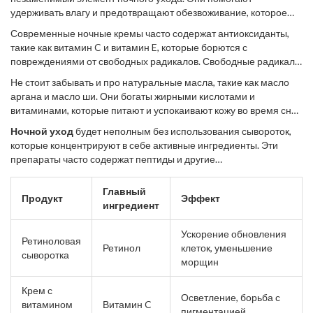
который способствует увеличению коллагена и обновлению
удерживать влагу и предотвращают обезвоживание, которое
клеток. Он также эффективен в борьбе с морщинами и тонкими
часто происходит во время сна. Гиалуроновая кислота
линиями. Исследования показывают, что регулярное
Современные ночные кремы часто содержат антиоксиданты,
действует как губка, удерживающая воду в клетках, и тем самым
использование ретинола может заметно улучшить текстуру
такие как витамин C и витамин E, которые борются с
поддерживает естественный баланс влаги в коже. Многие
кожи и уменьшить пигментацию.
повреждениями от свободных радикалов. Свободные радикалы
дерматологи рекомендуют использовать такие средства перед
образуются в результате воздействия ультрафиолетовых лучей
сном, чтобы кожа могла впитывать максимальное количество
Не стоит забывать и про натуральные масла, такие как масло
и загрязнения окружающей среды, и защищать свою кожу от
влаги.
аргана и масло ши. Они богаты жирными кислотами и
них особенно важно. По словам доктора Янсен, ведущего
витаминами, которые питают и успокаивают кожу во время сна.
специалиста в области дерматологии, «антиоксиданты в
Масло аргана славится своим регенерирующим действием и
составе ночных кремов помогают восстановить поврежденные
Ночной уход
будет неполным без использования сывороток,
способностью заживлять мелкие повреждения. Средство,
клетки и сделать кожу ярче и моложе».
которые концентрируют в себе активные ингредиенты. Эти
которое сочетает в себе эти масла, обеспечит вашей коже
препараты часто содержат пептиды и другие
глубокое увлажнение и защиту на протяжении всей ночи.
противовозрастные компоненты, которые поддерживают
эластичность и структуру кожи. Они проникают глубоко в поры,
Главный
Продукт
Эффект
помогая коже быстрее восстанавливаться. Выберите
ингредиент
сыворотки, соответствующие конкретным проблемам вашей
кожи, будь то борьба с акне или антивозрастные средства.
Ускорение обновления
Ретиноловая
Ретинол
клеток, уменьшение
сыворотка
морщин
Крем с
Осветление, борьба с
витамином
Витамин C
пигментацией