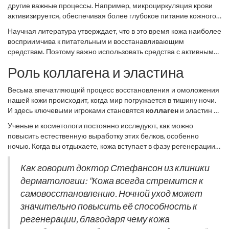
другие важные процессы. Например, микроциркуляция крови
активизируется, обеспечивая более глубокое питание кожного
покрова. Такой эффект способствует быстрому насыщению
Научная литература утверждает, что в это время кожа наиболее
полезными веществами, что позитивно сказывается на общем
восприимчива к питательным и восстанавливающим
виде кожи. Также ночью запускаются естественные механизмы
средствам. Поэтому важно использовать средства с активными
увлажнения, которые помогают удерживать влагу и
ингредиентами. Среди популярных компонентов —
восстанавливают гидролипидный баланс.
Роль коллагена и эластина
гиалуроновая кислота и ретинол, которые помогают
поддерживать здоровый и молодой вид кожи. Ключевым
Весьма впечатляющий процесс восстановления и омоложения
аспектом является правильный выбор продуктов ночного
нашей кожи происходит, когда мир погружается в тишину ночи.
ухода, учитывая индивидуальные потребности вашей кожи.
И здесь ключевыми игроками становятся
коллаген
и эластин —
два белка, которые по праву считаются основой упругости и
Ученые и косметологи постоянно исследуют, как можно
эластичности кожи. Коллаген составляет приблизительно 75%
повысить естественную выработку этих белков, особенно
дермы и является основным строительным блоком нашей кожи,
ночью. Когда вы отдыхаете, кожа вступает в фазу регенерации,
поддерживающим её структуру. Эластин, который реже
и её способность к производству коллагена и эластина
упоминается, но не менее важен, обеспечивает гибкость и
значительно увеличивается. Специалисты советуют
Как говорит доктор Стефансон из клиники
прочность. Вместе эти белки работают, чтобы кожа оставалась
использовать ночные кремы и сыворотки, которые стимулируют
дерматологии: "Кожа всегда стремится к
упругой и устойчивой к заметным признакам старения, таким
эти процессы, усиливая естественные механизмы кожи.
как морщины и провисание.
самовосстановлению. Ночной уход может
Помимо этого, поддержанию высокого уровня коллагена и
значительно повысить её способность к
эластина могут способствовать питательные вещества, такие
как витамин C и E, которые помогают нейтрализовать
регенерации, благодаря чему кожа
свободные радикалы.