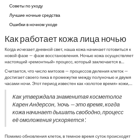
Советы по уходу
Лучшие ночные средства
Ошибки в ночном уходе
Как работает кожа лица ночью
Когда исчезает дневной свет, наша кожа начинает готовиться к
новой фазе — фазе восстановления. Ночью кожа осуществляет
настоящий «ремонтный» процесс, который заключается в
восстановлении повреждений, накопившихся за день. В темное
Считается, что число митозов — процессов деления клеток —
время суток ускоряется деление клеток, что способствует более
достигает своего пика в промежутке между полуночью и двумя
быстрой регенерации. Еще один важный процесс — это
часами ночи. Этот период известен как «золотое время» кожи,
выработка природных антиоксидантов, которые борются с
когда ее способность к восстановлению возрастает в несколько
свободными радикалами, влияющими на старение. Это
раз. Как указывает исследование, опубликованное в Journal of
Как утверждала знаменитая косметолог
активное время для кожи позволяет ей синтезировать жизненно
Investigative Dermatology, клеточное деление ночью
Карен Андерсон, 'ночь — это время, когда
важные белки, такие как коллаген и эластин, которые играют
происходит на 30% быстрее, чем днем. Это объясняет, почему
ключевую роль в сохранении эластичности и структуры кожи.
кожа начинает дышать свободно, процесс
ночной уход приобретает особую значимость в борьбе с
её омоложения ускоряется'.
признаками старения.
Помимо обновления клеток, в темное время суток происходят