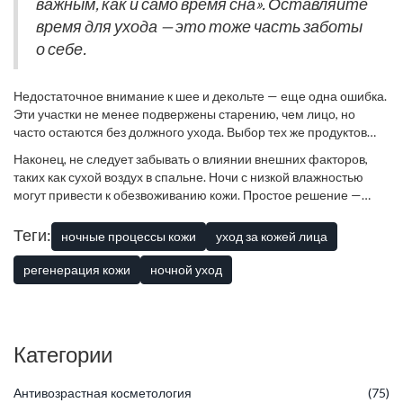
важным, как и само время сна». Оставляйте
когда кожа максимально восприимчива.
время для ухода — это тоже часть заботы
о себе.
Недостаточное внимание к шее и декольте — еще одна ошибка.
Эти участки не менее подвержены старению, чем лицо, но
часто остаются без должного ухода. Выбор тех же продуктов
для шеи и декольте, что и для лица, поможет сохранить их
Наконец, не следует забывать о влиянии внешних факторов,
молодость и здоровье. Не забудьте включить эти зоны в свой
таких как сухой воздух в спальне. Ночи с низкой влажностью
ночной уход за кожей
, чтобы они оставались такими же
могут привести к обезвоживанию кожи. Простое решение —
свежими, как и лицо.
использование увлажнителя воздуха в комнате, что поможет
поддерживать необходимый уровень влаги. Это особое
Теги:
ночные процессы кожи
уход за кожей лица
внимание к ночному уходу может существенно повлиять на
состояние вашей кожи, помогая ей оставаться здоровой и
регенерация кожи
ночной уход
сияющей.
Категории
Антивозрастная косметология
(75)