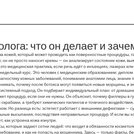
лога: что он делает и заче
 за кожей, который может проводить как поверхностные процедуры, 
т
, он не просто наносит кремы — он анализирует состояние кожи, в
это медицинская практика, если речь идёт о инъекциях, лазерах или
хнедельный курс. Это человек с медицинским образованием: диплом 
е навредить.
иагностику кожных заболеваний, понимание анатомии лица, знание 
нимать, почему после ботокса могут появиться новые морщины, и зна
осметолог, а риск для вашей кожи и здоровья.
о системный подход. Он подбирает индивидуальный план: от домашне
ет процедур, если они не нужны. Он объяснит, почему филлеры в губ
скрабами, а требуют химических пилингов и точечного воздействия. 
чом. Но разница есть: эстетист работает с внешними дефектами — с
ьные высыпания, последствия неправильных процедур. И если вы хо
т, как устроена кожа изнутри.
ы, которые задают сотни людей: что входит в обязанности косметоло
ребование, и как не попасть на мошенника. Здесь — только факты, бе