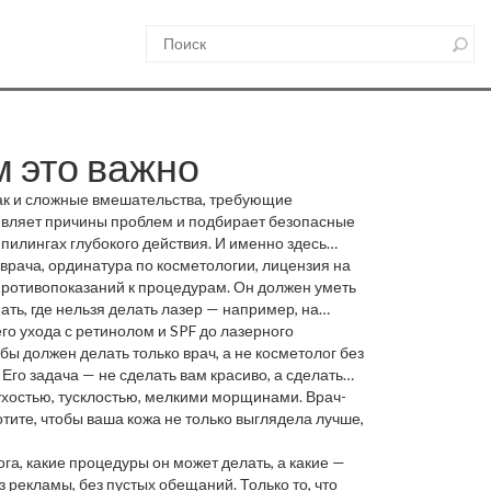
м это важно
так и сложные вмешательства, требующие
ыявляет причины проблем и подбирает безопасные
 пилингах глубокого действия. И именно здесь
врача, ординатура по косметологии, лицензия на
противопоказаний к процедурам. Он должен уметь
ть, где нельзя делать лазер — например, на
го ухода с ретинолом и SPF до лазерного
ы должен делать только врач, а не косметолог без
Его задача — не сделать вам красиво, а сделать
ухостью, тусклостью, мелкими морщинами. Врач-
тите, чтобы ваша кожа не только выглядела лучше,
га, какие процедуры он может делать, а какие —
з рекламы, без пустых обещаний. Только то, что