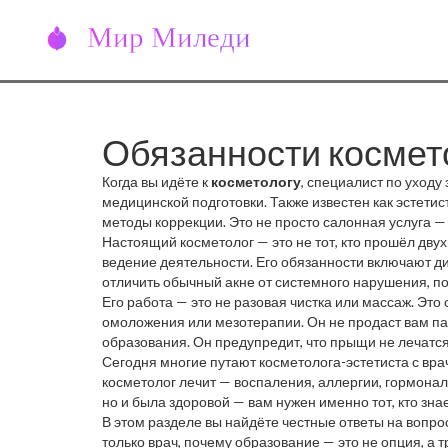
Обязанности космето
Когда вы идёте к
косметологу
,
специалист по уходу
медицинской подготовки
. Также известен как
эстетис
методы коррекции.
Это не просто салонная услуга — 
начинаются главные
Настоящий косметолог — это не тот, кто прошёл дву
обязанности косметолога
: н
ведение деятельности. Его обязанности включают д
отличить обычный акне от системного нарушения, по
татуировках или при беременности. Без этого он не к
Его работа — это не разовая чистка или массаж. Эт
омоложения или мезотерапии. Он не продаст вам пак
образования. Он предупредит, что прыщи не лечатся 
безопасно и эффективно.
Сегодня многие путают косметолога-эстетиста с вра
косметолог лечит — воспаления, аллергии, гормонал
но и была здоровой — вам нужен именно тот, кто знае
В этом разделе вы найдёте честные ответы на вопрос
только врач, почему образование — это не опция, а т