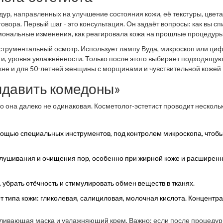
ур, направленных на улучшение состояния кожи, её текстуры, цвета
говора. Первый шаг - это консультация. Он задаёт вопросы: как вы спи
ормональные изменения, как реагировала кожа на прошлые процедуры
у.
струментальный осмотр. Использует лампу Вуда, микроскоп или ци
ти, уровня увлажнённости. Только после этого выбирает подходящу
акне и для 50-летней женщины с морщинами и чувствительной кожей 
выдавить комедоны»
о она далеко не одинаковая. Косметолог-эстетист проводит несколь
мощью специальных инструментов, под контролем микроскопа, чтобы
шелушивания и очищения пор, особенно при жирной коже и расширен
убрать отёчность и стимулировать обмен веществ в тканях.
т типа кожи: гликолевая, салициловая, молочная кислота. Концентр
вливающая маска и увлажняющий крем. Важно: если после процедур