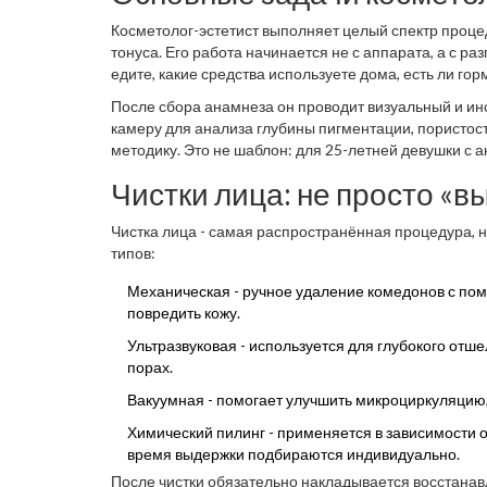
Косметолог-эстетист выполняет целый спектр процед
тонуса. Его работа начинается не с аппарата, а с раз
едите, какие средства используете дома, есть ли г
этого любая чистка или лазер - это стрельба в темнот
После сбора анамнеза он проводит визуальный и ин
камеру для анализа глубины пигментации, пористос
методику. Это не шаблон: для 25-летней девушки с 
совершенно разные программы.
Чистки лица: не просто «
Чистка лица - самая распространённая процедура, н
типов:
Механическая - ручное удаление комедонов с по
повредить кожу.
Ультразвуковая - используется для глубокого от
порах.
Вакуумная - помогает улучшить микроциркуляцию, 
Химический пилинг - применяется в зависимости о
время выдержки подбираются индивидуально.
После чистки обязательно накладывается восстана