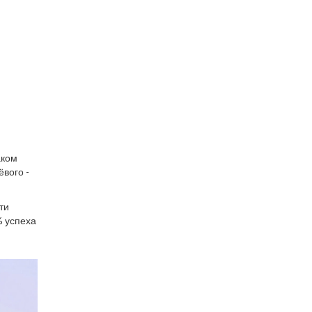
аком
ёвого -
ти
% успеха