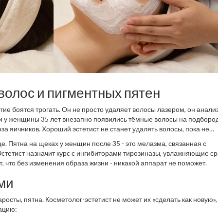
олос и пигментных пятен
угие боятся трогать. Он не просто удаляет волосы лазером, он анали
ли у женщины 35 лет внезапно появились тёмные волосы на подбород
оза яичников. Хороший эстетист не станет удалять волосы, пока не
це. Пятна на щеках у женщин после 35 - это мелазма, связанная с
Эстетист назначит курс с ингибиторами тирозиназы, увлажняющие ср
, что без изменения образа жизни - никакой аппарат не поможет.
ами
росты, пятна. Косметолог-эстетист не может их «сделать как новую»,
ацию: