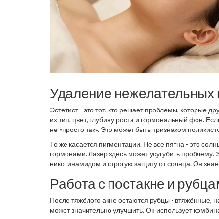
Удаление нежелательных в
Эстетист - это тот, кто решает проблемы, которые др
их тип, цвет, глубину роста и гормональный фон. Ес
не «просто так». Это может быть признаком поликист
посоветует сдать анализы.
То же касается пигментации. Не все пятна - это солн
гормонами. Лазер здесь может усугубить проблему. 
никотинамидом и строгую защиту от солнца. Он знает
Работа с постакне и рубц
После тяжёлого акне остаются рубцы - втяжённые, на
может значительно улучшить. Он использует комбин