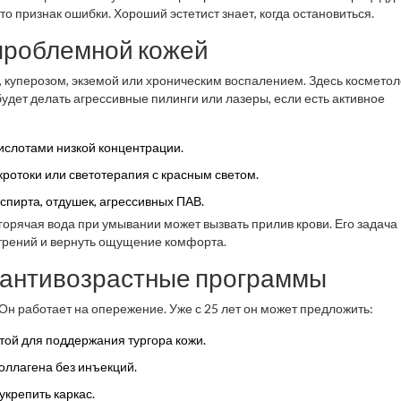
то признак ошибки. Хороший эстетист знает, когда остановиться.
 проблемной кожей
а, куперозом, экземой или хроническим воспалением. Здесь косметол
будет делать агрессивные пилинги или лазеры, если есть активное
слотами низкой концентрации.
кротоки или светотерапия с красным светом.
спирта, отдушек, агрессивных ПАВ.
горячая вода при умывании может вызвать прилив крови. Его задача 
острений и вернуть ощущение комфорта.
 антивозрастные программы
 Он работает на опережение. Уже с 25 лет он может предложить:
ой для поддержания тургора кожи.
оллагена без инъекций.
укрепить каркас.