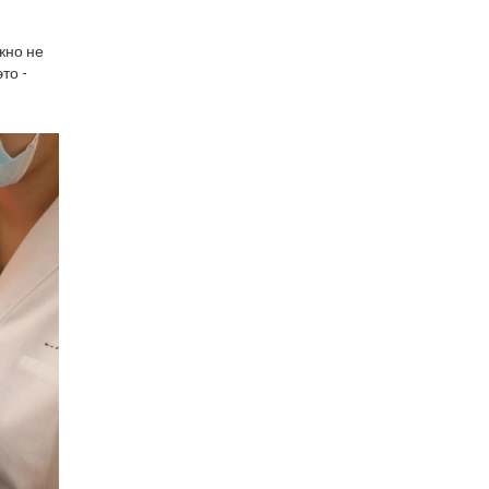
жно не
то -