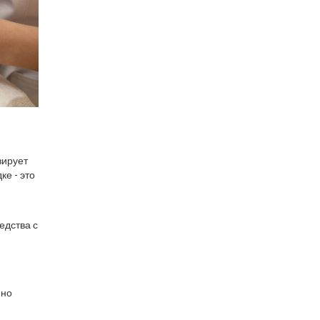
зирует
ке - это
едства с
 но