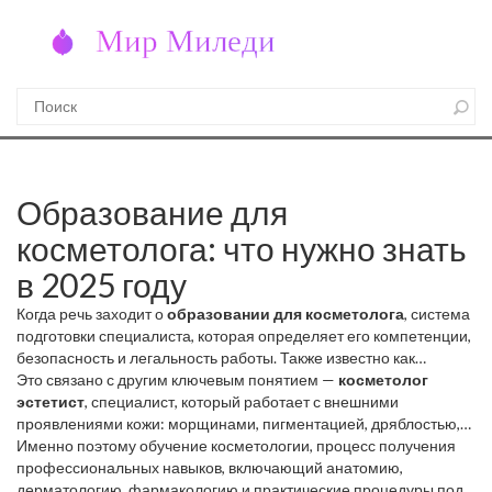
Образование для
косметолога: что нужно знать
в 2025 году
Когда речь заходит о
образовании для косметолога
,
система
подготовки специалиста, которая определяет его компетенции,
безопасность и легальность работы
. Также известно как
профессиональная подготовка косметолога
Это связано с другим ключевым понятием —
, это не просто
косметолог
сертификат, а фундамент, на котором строится доверие
эстетист
,
специалист, который работает с внешними
клиента и результаты лечения
проявлениями кожи: морщинами, пигментацией, дряблостью,
. В 2025 году без базового
среднего профессионального образования и медицинской
но не лечит заболевания
Именно поэтому
обучение косметологии
. Также известен как
,
процесс получения
эстетист
, он не
лицензии работать косметологом — не просто рискованно, а
заменяет врача, а дополняет его
профессиональных навыков, включающий анатомию,
. Врач-косметолог лечит акне,
незаконно. Многие думают, что достаточно пройти курс за пару
розацеа, дерматиты — он разбирается в патологиях, назначает
дерматологию, фармакологию и практические процедуры под