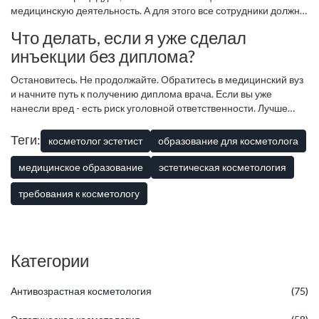
медицинскую деятельность. А для этого все сотрудники должны
иметь соответствующее медицинское образование. Без этого -
Что делать, если я уже сделал
нелегально и опасно.
инъекции без диплома?
Остановитесь. Не продолжайте. Обратитесь в медицинский вуз
и начните путь к получению диплома врача. Если вы уже
нанесли вред - есть риск уголовной ответственности. Лучше
признать ошибку и начать все с нуля, чем рисковать свободой и
репутацией.
Теги:
косметолог эстетист
образование для косметолога
медицинское образование
эстетическая косметология
требования к косметологу
Категории
Антивозрастная косметология
(75)