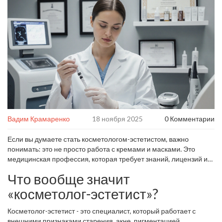
Вадим Крамаренко
18 ноября 2025
0 Комментарии
Если вы думаете стать косметологом-эстетистом, важно
понимать: это не просто работа с кремами и масками. Это
медицинская профессия, которая требует знаний, лицензий и
ответственности. Многие ошибочно считают, что достаточно
Что вообще значит
пройти курсы по уходу за кожей - но в 2025 году закон требует
гораздо больше. Без правильного образования вы не сможете
«косметолог-эстетист»?
работать легально, получить страховку, сотрудничать с
клиниками или использовать профессиональное
Косметолог-эстетист - это специалист, который работает с
оборудование.
внешними признаками старения, акне, пигментацией,