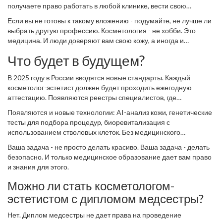
получаете право работать в любой клинике, вести свою
практику, пользоваться страховкой и не бояться проверок.
Если вы не готовы к такому вложению - подумайте, не лучше ли
выбрать другую профессию. Косметология - не хобби. Это
медицина. И люди доверяют вам свою кожу, а иногда и
здоровье.
Что будет в будущем?
В 2025 году в России вводятся новые стандарты. Каждый
косметолог-эстетист должен будет проходить ежегодную
аттестацию. Появляются реестры специалистов, где
публикуются только врачи с подтвержденной квалификацией.
Появляются и новые технологии: AI-анализ кожи, генетические
Клиники, которые нанимают «без диплома», будут
тесты для подбора процедур, биоревитализация с
штрафоваться.
использованием стволовых клеток. Без медицинского
образования вы не сможете понять, как это работает, и не
Ваша задача - не просто делать красиво. Ваша задача - делать
сможете ответить на вопросы клиентов. Вы останетесь в
безопасно. И только медицинское образование дает вам право
прошлом.
и знания для этого.
Можно ли стать косметологом-
эстетистом с дипломом медсестры?
Нет. Диплом медсестры не дает права на проведение