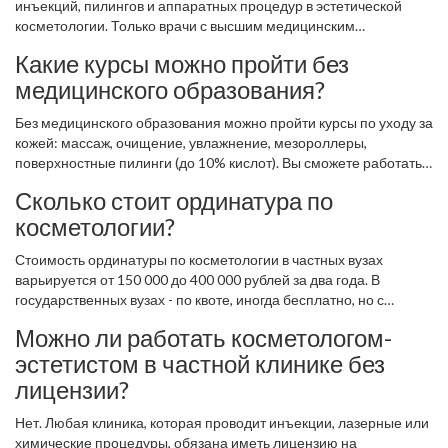
инъекций, пилингов и аппаратных процедур в эстетической
косметологии. Только врачи с высшим медицинским
образованием и ординатурой по косметологии могут легально
Какие курсы можно пройти без
работать в этой сфере.
медицинского образования?
Без медицинского образования можно пройти курсы по уходу за
кожей: массаж, очищение, увлажнение, мезороллеры,
поверхностные пилинги (до 10% кислот). Вы сможете работать
как консультант по уходу, но не как косметолог, который делает
Сколько стоит ординатура по
инъекции или лазерные процедуры.
косметологии?
Стоимость ординатуры по косметологии в частных вузах
варьируется от 150 000 до 400 000 рублей за два года. В
государственных вузах - по квоте, иногда бесплатно, но с
конкурсом. Обязательно проверяйте, есть ли у программы
Можно ли работать косметологом-
государственная аккредитация.
эстетистом в частной клинике без
лицензии?
Нет. Любая клиника, которая проводит инъекции, лазерные или
химические процедуры, обязана иметь лицензию на