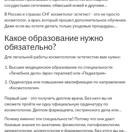
сосудистыми сеточками, обвисшей кожей и другими
косметическими дефектами. Он применяет инъекции, лазеры,
В России и странах СНГ косметолог-эстетист - это не просто
химические пилинги, ультразвук и другие методы. Но ключевое
косметолог, а врач, который прошел дополнительное обучение.
слово здесь -
методы
. Не все из них безопасны без базового
Даже если вы хотите делать только уходовые процедуры,
медицинского образования.
законодательство требует, чтобы вы имели медицинское
Какое образование нужно
образование. Без него вы не сможете получить лицензию на
работу, а ваша клиника не пройдет проверку
обязательно?
Роспотребнадзора.
Для легальной работы косметологом-эстетистом вам нужно:
Высшее медицинское образование по специальности
«Лечебное дело» (врач-терапевт) или «Педиатрия»
Ординатура или повышение квалификации по направлению
«Косметология»
Первый шаг - это получить диплом врача. Без него вы не
сможете пройти ни одну официальную ординатуру по
косметологии. Диплом фармацевта, сестринского дела или
даже медицинского техника -
не подходит
. Только врач-
Почему именно эти специальности? Потому что они дают
терапевт или врач-педиатр может продолжить путь в
базовые знания по анатомии, физиологии, патофизиологии,
эстетической косметологии.
дерматологии, аллергологии и фармакологии. Без этого вы не