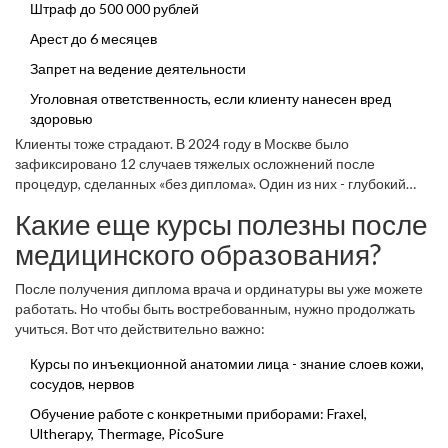
Штраф до 500 000 рублей
Арест до 6 месяцев
Запрет на ведение деятельности
Уголовная ответственность, если клиенту нанесен вред
здоровью
Клиенты тоже страдают. В 2024 году в Москве было
зафиксировано 12 случаев тяжелых осложнений после
процедур, сделанных «без диплома». Один из них - глубокий
некроз лица после неправильно введенного филлера. Все это -
Какие еще курсы полезны после
последствия отсутствия базовых знаний.
медицинского образования?
После получения диплома врача и ординатуры вы уже можете
работать. Но чтобы быть востребованным, нужно продолжать
учиться. Вот что действительно важно:
Курсы по инъекционной анатомии лица - знание слоев кожи,
сосудов, нервов
Обучение работе с конкретными приборами: Fraxel,
Ultherapy, Thermage, PicoSure