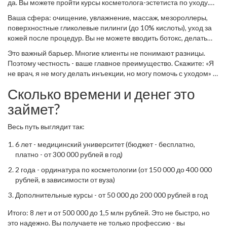
да. Вы можете пройти курсы косметолога-эстетиста по уходу.
Но тогда вы не имеете права называть себя «косметологом» в
Ваша сфера: очищение, увлажнение, массаж, мезороллеры,
медицинском смысле. Вы - косметолог-консультант,
поверхностные гликолевые пилинги (до 10% кислоты), уход за
ухаживающий специалист, мастер по уходу.
кожей после процедур. Вы не можете вводить ботокс, делать
лазерную шлифовку, проводить мезотерапию или работать с
Это важный барьер. Многие клиенты не понимают разницы.
химическими пилингами выше 30%.
Поэтому честность - ваше главное преимущество. Скажите: «Я
не врач, я не могу делать инъекции, но могу помочь с уходом» -
и вы получите доверие.
Сколько времени и денег это
займет?
Весь путь выглядит так:
6 лет - медицинский университет (бюджет - бесплатно,
платно - от 300 000 рублей в год)
2 года - ординатура по косметологии (от 150 000 до 400 000
рублей, в зависимости от вуза)
Дополнительные курсы - от 50 000 до 200 000 рублей в год
Итого: 8 лет и от 500 000 до 1,5 млн рублей. Это не быстро, но
это надежно. Вы получаете не только профессию - вы