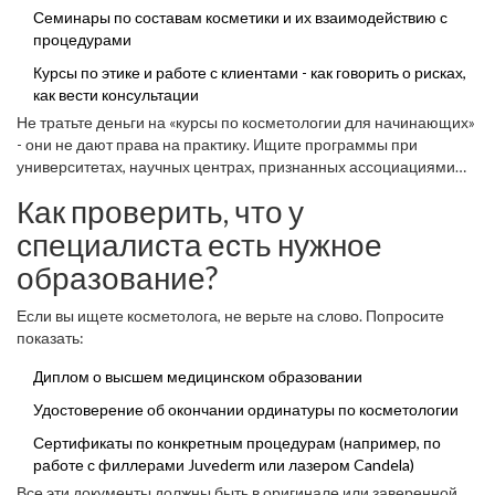
Семинары по составам косметики и их взаимодействию с
процедурами
Курсы по этике и работе с клиентами - как говорить о рисках,
как вести консультации
Не тратьте деньги на «курсы по косметологии для начинающих»
- они не дают права на практику. Ищите программы при
университетах, научных центрах, признанных ассоциациями
косметологов. Например, курсы при Российском национальном
Как проверить, что у
исследовательском медицинском университете (РНИМУ) или
Институте дерматологии и косметологии.
специалиста есть нужное
образование?
Если вы ищете косметолога, не верьте на слово. Попросите
показать:
Диплом о высшем медицинском образовании
Удостоверение об окончании ординатуры по косметологии
Сертификаты по конкретным процедурам (например, по
работе с филлерами Juvederm или лазером Candela)
Все эти документы должны быть в оригинале или заверенной