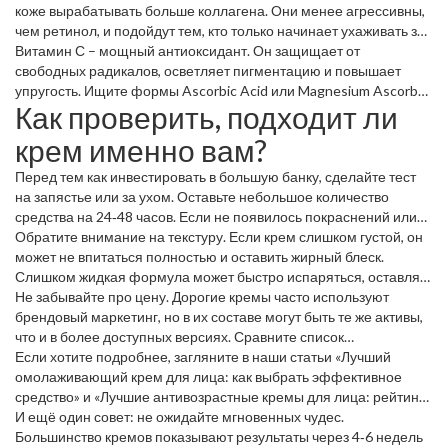
ретинол в сочетании с увлажнителями, чтобы избежать
коже вырабатывать больше коллагена. Они менее агрессивны,
раздражения.
чем ретинол, и подойдут тем, кто только начинает ухаживать за
признаками старения.
Витамин С – мощный антиоксидант. Он защищает от
свободных радикалов, осветляет пигментацию и повышает
упругость. Ищите формы Ascorbic Acid или Magnesium Ascorbyl
Как проверить, подходит ли
Phosphate, которые стабильны в формуле.
крем именно вам?
Перед тем как инвестировать в большую банку, сделайте тест
на запястье или за ухом. Оставьте небольшое количество
средства на 24‑48 часов. Если не появилось покраснений или
зуда – шансы, что кожа примет крем, высоки.
Обратите внимание на текстуру. Если крем слишком густой, он
может не впитаться полностью и оставить жирный блеск.
Слишком жидкая формула может быстро испаряться, оставляя
сухость. Идеальный вариант – лёгкая, но питательная
Не забывайте про цену. Дорогие кремы часто используют
консистенция, которая впитывается за минуту‑две.
брендовый маркетинг, но в их составе могут быть те же активы,
что и в более доступных версиях. Сравните список
ингредиентов, а не только стоимость.
Если хотите подробнее, загляните в наши статьи «Лучший
омолаживающий крем для лица: как выбрать эффективное
средство» и «Лучшие антивозрастные кремы для лица: рейтинг,
составы и реальные отзывы». Там вы найдёте конкретные
И ещё один совет: не ожидайте мгновенных чудес.
рекомендации и отзывы реальных пользователей.
Большинство кремов показывают результаты через 4‑6 недель