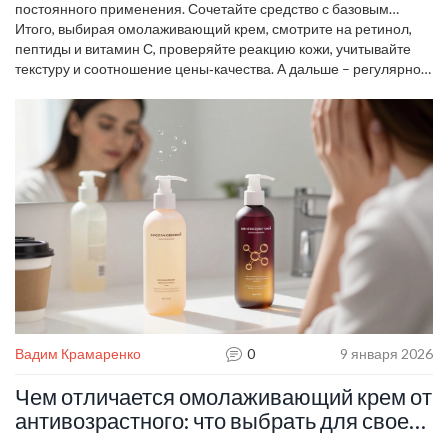
постоянного применения. Сочетайте средство с базовым
уходом – очищением, тоником и солнцезащитным кремом. Без
Итого, выбирая омолаживающий крем, смотрите на ретинол,
защиты от УФ‑излучения даже лучший крем не справится.
пептиды и витамин С, проверяйте реакцию кожи, учитывайте
текстуру и соотношение цены‑качества. А дальше – регулярно
наносите, следите за результатом и не бойтесь менять продукт,
если он не даёт желаемого эффекта.
Вадим Крамаренко
0
9 января 2026
Чем отличается омолаживающий крем от
антивозрастного: что выбрать для своей
кожи