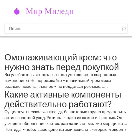
Омолаживающий крем: что
нужно знать перед покупкой
Вы улыбаетесь в зеркало, а кожа уже шепчет о возрастных
изменениях? Не переживайте – правильный крем может
реально помочь. Главное – не поддаться рекламе, а
Какие активные компоненты
разобраться, какие ингредиенты работают, а какие просто
заполняют обложку.
действительно работают?
Существует несколько «звезд», без которых трудно представить
антивозрастной уход. Ретинол – один из самых известных. Он
ускоряет обновление клеток, разглаживает мелкие морщинки и
делает тон кожи ровнее. Если ваш тип кожи сухой, выбирайте
Пептиды – небольшие цепочки аминокислот, которые «говорят»