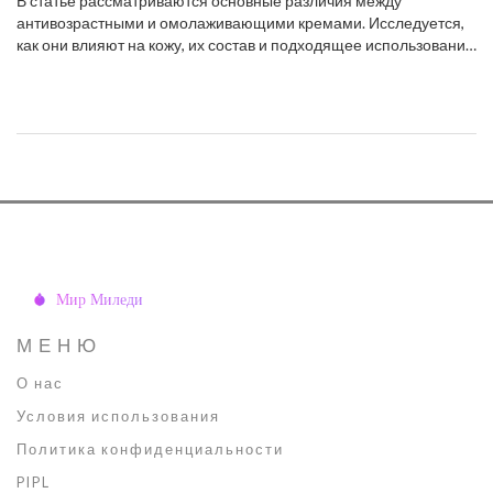
В статье рассматриваются основные различия между
антивозрастными и омолаживающими кремами. Исследуется,
как они влияют на кожу, их состав и подходящее использование
в зависимости от потребностей кожи. Также освещены мифы
вокруг данных продуктов и даны советы по выбору. Читатели
узнают, что же на самом деле скрывается за привлекательными
упаковками и яркими обещаниями производителей.
МЕНЮ
О нас
Условия использования
Политика конфиденциальности
PIPL