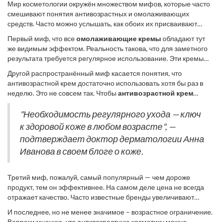
результатов важно соблюдать здоровый образ жизни,
Мир косметологии окружён множеством мифов, которые часто
рационально питаться, защищать кожу от солнца и не забывать
смешивают понятия антивозрастных и омолаживающих
про регулярное увлажнение.
средств. Часто можно услышать, как обоих их присваивают
волшебные свойства. Но отличаются ли они на самом деле?
Первый миф, что все
омолаживающие кремы
обладают тут
Давайте разберём несколько популярных заблуждений.
же видимым эффектом. Реальность такова, что для заметного
результата требуется регулярное использование. Эти кремы
обладают активными компонентами, такими как ретинол или
Другой распространённый миф касается понятия, что
гиалуроновая кислота, которые постепенно обновляют
антивозрастной крем достаточно использовать хотя бы раз в
поверхность кожи. Важно помнить, что кожа требует времени
неделю. Это не совсем так. Чтобы
антивозрастной крем
для адаптации и реакции на новые препараты.
проявил все свои качества, необходимо его постоянное
включение в ежедневный уход вместе с правильным
"Необходимость регулярного ухода — ключ
очищением и увлажнением кожи. Состав большинства
к здоровой коже в любом возрасте", —
антивозрастных кремов рассчитан на увлажнение и защиту
подтверждает доктор дерматологии Анна
кожи от внешних негативных факторов.
Иванова в своем блоге о коже.
Третий миф, пожалуй, самый популярный — чем дороже
продукт, тем он эффективнее. На самом деле цена не всегда
отражает качество. Часто известные бренды увеличивают
стоимость за счёт рекламы и упаковки. Важно смотреть на
И последнее, но не менее значимое – возрастное ограничение.
состав и рекомендации дерматологов, а не на громкие...
Вопреки мнению, что антивозрастную косметику можно