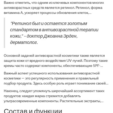
вызванных внешними факторами, и поддержание
Важно отметить, что одним из ключевых компонентов многих
коллаген, белок, который отвечает за упругость и эластичность
естественного баланса кожи.
антивозрастных средств является ретинол. Ретинол, форма
кожи. Витамин C, помимо прочего, способствует синтезу
витамина A, ускоряет процессы обновления клеток,
коллагена, что помогает поддерживать кожу упругой и гладкой.
способствует уменьшению морщин и выравниванию тона кожи.
Однако, использование ретинола требует аккуратности, так как
"Ретинол был и остается золотым
он может вызвать раздражение, если применяется
стандартом в антивозрастной терапии
неправильно. Косметологи советуют начинать с низкой
кожи," – доктор Джоанна Эрден,
концентрации и увеличивать её постепенно.
дерматолог.
Основной задачей антивозрастной косметики также является
защита кожи от вредного воздействия UV-лучей. Поэтому такие
кремы часто содержат компоненты, обеспечивающие SPF-
защиту. Большинство повреждений, связанных с
Важный аспект успешного использования антивозрастной
фотостарением, его усиливают солнечные лучи.
косметики — это регулярность применения и правильный
Следовательно, качественный антивозрастной крем должен
подбор продукта. Здесь особую роль играет понимание своей
защищать кожу, не оставляя шансов фоторазрушению.
кожи. Кто-то может предпочесть лёгкие сыворотки, кто-то —
Наконец, следует упомянуть широчайший ассортимент таких
более плотные кремы. Специалисты рекомендуют учитывать
продуктов: каждая марка стремится добавлять
тип кожи, возраст, климат, в котором вы живёте, и даже время
ультрасовременные компоненты. Растительные экстракты,
года.
пептиды, гиалуроновая кислота — лишь малая часть списка.
Состав и функции
Покупая антивозрастной крем, важно придерживаться