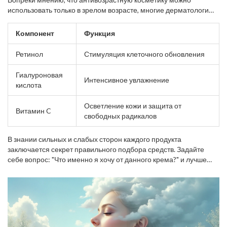
бренды.
использовать только в зрелом возрасте, многие дерматологи
советуют её применять уже после 25 лет для профилактики. На
этом этапе бережный уход помогает предотвратить
Компонент
Функция
первоначальные признаки старения, такие как снижение
упругости и поверхностные морщинки.
Ретинол
Стимуляция клеточного обновления
Гиалуроновая
Интенсивное увлажнение
кислота
Осветление кожи и защита от
Витамин C
свободных радикалов
В знании сильных и слабых сторон каждого продукта
заключается секрет правильного подбора средств. Задайте
себе вопрос: "Что именно я хочу от данного крема?" и лучше
уделите время изучению состава, чем рекламе. Так можно
избежать неприятного разочарования и сохранить свою кожу в
безупречном состоянии надолго.