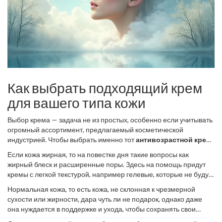
Как выбрать подходящий крем
для вашего типа кожи
Выбор крема — задача не из простых, особенно если учитывать
огромный ассортимент, предлагаемый косметической
индустрией. Чтобы выбрать именно тот
антивозрастной крем
,
который идеально подойдет для вашего типа кожи, сначала
Если кожа жирная, то на повестке дня такие вопросы как
нужно разобраться в особенностях своей кожи. Например, если
жирный блеск и расширенные поры. Здесь на помощь придут
у вас сухая кожа, она часто может выглядеть тусклой и стянутой,
кремы с легкой текстурой, например гелевые, которые не будут
особенно в холодное время года. В этом случае стоит обратить
забивать поры и оставлять ощущение липкости. Они зачастую
внимание на кремы с увлажняющим и питательным составами,
Нормальная кожа, то есть кожа, не склонная к чрезмерной
содержат компоненты, способствующие регуляции себума,
с компонентами как гиалуроновая кислота или масла. Они
сухости или жирности, дара чуть ли не подарок, однако даже
такие как
омолаживающий крем
с экстрактами чайного
помогут восстановить баланс влаги и защитят вашу кожу от
она нуждается в поддержке и ухода, чтобы сохранять свои
дерева или цинка. Известно, что около 60% людей с жирной
внешних агрессоров.
преимущества. Для такой кожи подходят кремы, которые