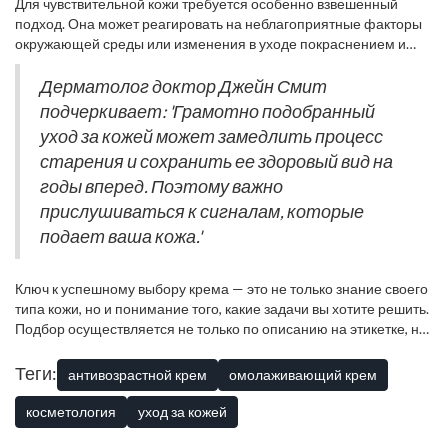
кожей, стараясь избежать лоснящегося блеска, полностью
Для чувствительной кожи требуется особенно взвешенный
обеспечат надежную защиту от загрязнений и солнца.
отказываются от крема, что приводит к обезвоживанию,
подход. Она может реагировать на неблагоприятные факторы
Обратите внимание на продукты с антиоксидантами или SPF-
которого следует избегать.
окружающей среды или изменения в уходе покраснением и
факторами. Как говорится, 'предупрежден, значит вооружен' —
раздражением. Важно отдавать предпочтение
и это касается и нашей кожи.
гипоаллергенным кремам без отдушек и лишних химических
Дерматолог доктор Джейн Смит
добавок. Косметологи часто советуют кремы с алоэ вера или
подчеркивает: 'Грамотно подобранный
календулой, поскольку они действуют успокаивающе и
уход за кожей может замедлить процесс
восстанавливающе на нежную кожу.
старения и сохранить ее здоровый вид на
годы вперед. Поэтому важно
прислушиваться к сигналам, которые
подает ваша кожа.'
Ключ к успешному выбору крема — это не только знание своего
типа кожи, но и понимание того, какие задачи вы хотите решить.
Подбор осуществляется не только по описанию на этикетке, но
и методом проб и ошибок. Желательные компоненты
варьируются от питающих до успокаивающих, и поэтому
Теги:
антивозрастной крем
омолаживающий крем
каждому из нас необходимо творчески подходить к своему
уходу. Помните, что правильный крем не только украшает нашу
косметология
уход за кожей
кожу, но и ее защищает.