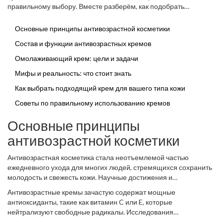
улучшении состояния повреждённой или возрастной кожи за
правильному выбору. Вместе разберём, как подобрать
короткие сроки.
идеальный продукт именно для вашего типа кожи и избежать
распространенных ошибок.
Основные принципы антивозрастной косметики
Состав и функции антивозрастных кремов
Омолаживающий крем: цели и задачи
Мифы и реальность: что стоит знать
Как выбрать подходящий крем для вашего типа кожи
Советы по правильному использованию кремов
Основные принципы
антивозрастной косметики
Антивозрастная косметика стала неотъемлемой частью
ежедневного ухода для многих людей, стремящихся сохранить
молодость и свежесть кожи. Научные достижения и
инновационные разработки производителей позволили создать
Антивозрастные кремы зачастую содержат мощные
продукцию, которая не только уберегает кожу от
антиоксиданты, такие как витамин C или E, которые
преждевременного старения, но и оздоравливает её. Основной
нейтрализуют свободные радикалы. Исследования
принцип таких средств – это предотвращение повреждений,
показывают, что свободные радикалы могут повреждать