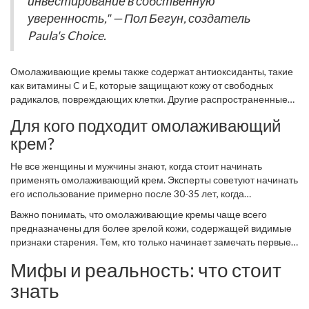
инвестирование в собственную
становится тоньше, слабее и менее эластичной, что и приводит
омолаживающий крем отличаются и по концентрации активных
к появлению морщин и провисанию.
уверенность," — Пол Бегун, создатель
веществ. Омолаживающие кремы часто содержат более
Paula's Choice.
высокие концентрации активных компонентов, что делает их
более эффективными для решения выраженных проблем
возрастной кожи.
Омолаживающие кремы также содержат антиоксиданты, такие
как витамины C и E, которые защищают кожу от свободных
радикалов, повреждающих клетки. Другие распространенные
ингредиенты включают пептиды, стимулирующие регенерацию
Для кого подходит омолаживающий
клеток и увлажняющие компоненты, такие как гиалуроновая
крем?
кислота. Их задача — не только поверхностное улучшение
внешнего вида, но и долгосрочное укрепление и защита
Не все женщины и мужчины знают, когда стоит начинать
кожного барьера. При грамотном использовании
применять омолаживающий крем. Эксперты советуют начинать
омолаживающий крем может значительно улучшить текстуру
его использование примерно после 30-35 лет, когда
кожи, уменьшить глубину морщин и повысить общий тонус,
естественные процессы обновления кожных клеток начинают
создавая более молодой и свежий вид.
Важно понимать, что омолаживающие кремы чаще всего
замедляться и на лице появляются первые стойкие признаки
предназначены для более зрелой кожи, содержащей видимые
старения. Однако для каждого человека время начала
признаки старения. Тем, кто только начинает замечать первые
применения может быть разным. Это зависит от многих
изменения, лучше предпочесть
антивозрастные кремы
,
факторов, таких как наследственность, образ жизни и даже
Мифы и реальность: что стоит
которые действуют более мягко. Также следует помнить, что
уровень стресса.
омолаживающий крем — не панацея, а лишь часть
знать
комплексного ухода за кожей. Для достижения наилучших