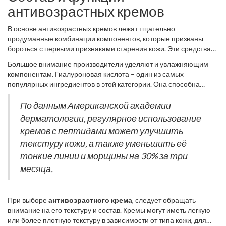
утреннего и вечернего ритуала ухода, чтобы достичь
антивозрастных кремов
долгосрочных результатов.
В основе антивозрастных кремов лежат тщательно
продуманные комбинации компонентов, которые призваны
бороться с первыми признаками старения кожи. Эти средства
направлены не только на уменьшение видимых дефектов, но и
Большое внимание производители уделяют и увлажняющим
на поддержание общего состояния кожи на должном уровне.
компонентам. Гиалуроновая кислота – один из самых
Один из основных ингредиентов, которые можно встретить в
популярных ингредиентов в этой категории. Она способна
антивозрастных кремах, – это ретинол или его производные.
удерживать влагу в коже, обеспечивая ей необходимую
Ретинол давно зарекомендовал себя как мощный
гидратацию и повышение упругости. Увлажнённая кожа
По данным Американской академии
антивозрастной агент, стимулирующий выработку коллагена и
выглядит более гладкой и излучает здоровый блеск.
дерматологии, регулярное использование
способствующий обновлению клеток кожи.
Антивозрастной
Гиалуроновая кислота так популярна, что её часто называют
крем
также нередко содержит антиоксиданты, такие как
кремов с пептидами может улучшить
золото стандартом увлажнения в косметологии. Не стоит
витамин С и Е, которые защищают кожу от воздействий
текстуру кожи, а также уменьшить её
забывать о наличии пептидов в антивозрастных кремах. Эти
окружающей среды, нейтрализуя свободные радикалы, чтобы
цепочки аминокислот способствуют ускорению восстановления
тонкие линии и морщины на 30% за три
избежать их вредного влияния. Антиоксиданты играют
клеток и повышению их метаболизма. Они также способны
месяца.
ключевую роль в долгосрочной поддержке здоровья кожи и
уменьшать выраженность морщин, что делает их
предотвращении фотостарения.
незаменимыми помощниками в поддержании молодости кожи.
При выборе
антивозрастного крема
, следует обращать
внимание на его текстуру и состав. Кремы могут иметь легкую
или более плотную текстуру в зависимости от типа кожи, для