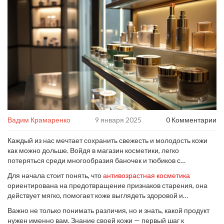
Вадим Крамаренко
9 января 2025
0 Комментарии
Каждый из нас мечтает сохранить свежесть и молодость кожи
как можно дольше. Войдя в магазин косметики, легко
потеряться среди многообразия баночек и тюбиков с
обещанным 'эффектом молодости'. Два наиболее
Для начала стоит понять, что
антивозрастная косметика
распространённых названия на полках – антивозрастной и
ориентирована на предотвращение признаков старения, она
омолаживающий крем. В чём же их различие и какая помощь
действует мягко, помогает коже выглядеть здоровой и
они могут нам предложить?
защищённой от факторов окружающей среды. Тогда как
Важно не только понимать различия, но и знать, какой продукт
омолаживающая косметика сфокусирована на видимом
нужен именно вам. Знание своей кожи — первый шаг к