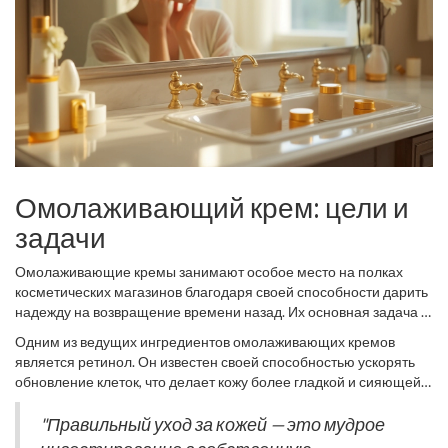
Омолаживающий крем: цели и
задачи
Омолаживающие кремы занимают особое место на полках
косметических магазинов благодаря своей способности дарить
надежду на возвращение времени назад. Их основная задача —
активная борьба с возрастными изменениями кожи. В состав
Одним из ведущих ингредиентов омолаживающих кремов
таких кремов входят ингредиенты, которые стимулируют
является ретинол. Он известен своей способностью ускорять
клеточное обновление и способствуют выработке коллагена и
обновление клеток, что делает кожу более гладкой и сияющей.
эластина. Эти структурные белки ответственны за плотность и
Важно отметить, что ретинол может вызывать раздражение,
упругость кожи, и со временем их количество в организме
особенно у обладателей чувствительной кожи, поэтому его
"Правильный уход за кожей — это мудрое
естественным образом уменьшается. В результате этого кожа
нужно вводить в уход постепенно.
Антивозрастной крем
и