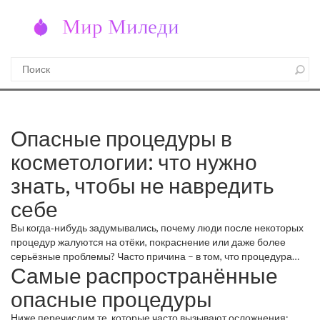
Опасные процедуры в
косметологии: что нужно
знать, чтобы не навредить
себе
Вы когда‑нибудь задумывались, почему люди после некоторых
процедур жалуются на отёки, покраснение или даже более
серьёзные проблемы? Часто причина – в том, что процедура
Самые распространённые
была проведена без должного контроля или просто
небезопасна. В этой статье разберём, какие процедуры стоит
опасные процедуры
ставить под вопрос, какие признаки указывают на
потенциальный риск и как выбрать надёжного специалиста.
Ниже перечислим те, которые часто вызывают осложнения: