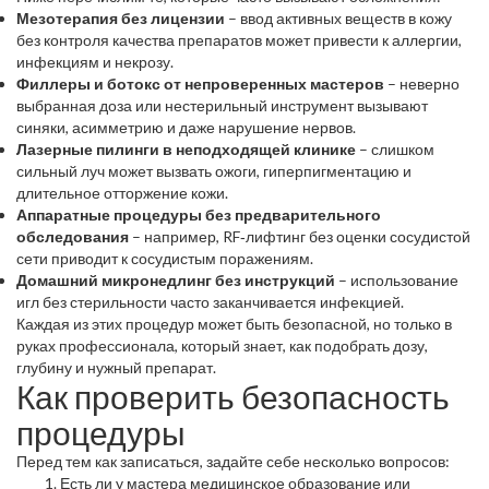
Мезотерапия без лицензии
– ввод активных веществ в кожу
без контроля качества препаратов может привести к аллергии,
инфекциям и некрозу.
Филлеры и ботокс от непроверенных мастеров
– неверно
выбранная доза или нестерильный инструмент вызывают
синяки, асимметрию и даже нарушение нервов.
Лазерные пилинги в неподходящей клинике
– слишком
сильный луч может вызвать ожоги, гиперпигментацию и
длительное отторжение кожи.
Аппаратные процедуры без предварительного
обследования
– например, RF‑лифтинг без оценки сосудистой
сети приводит к сосудистым поражениям.
Домашний микронедлинг без инструкций
– использование
игл без стерильности часто заканчивается инфекцией.
Каждая из этих процедур может быть безопасной, но только в
руках профессионала, который знает, как подобрать дозу,
глубину и нужный препарат.
Как проверить безопасность
процедуры
Перед тем как записаться, задайте себе несколько вопросов:
Есть ли у мастера медицинское образование или