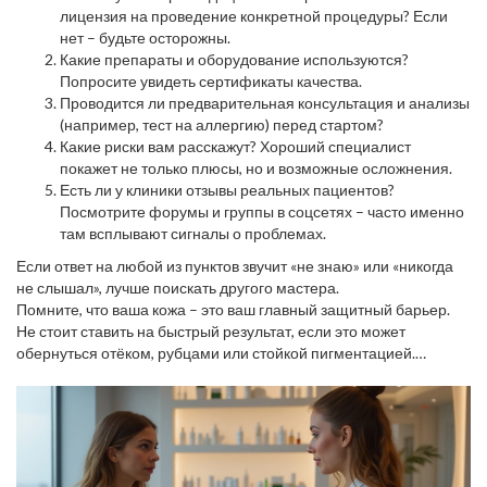
лицензия на проведение конкретной процедуры? Если
нет – будьте осторожны.
Какие препараты и оборудование используются?
Попросите увидеть сертификаты качества.
Проводится ли предварительная консультация и анализы
(например, тест на аллергию) перед стартом?
Какие риски вам расскажут? Хороший специалист
покажет не только плюсы, но и возможные осложнения.
Есть ли у клиники отзывы реальных пациентов?
Посмотрите форумы и группы в соцсетях – часто именно
там всплывают сигналы о проблемах.
Если ответ на любой из пунктов звучит «не знаю» или «никогда
не слышал», лучше поискать другого мастера.
Помните, что ваша кожа – это ваш главный защитный барьер.
Не стоит ставить на быстрый результат, если это может
обернуться отёком, рубцами или стойкой пигментацией.
Делайте ставку на проверенные клиники, задавайте вопросы,
требуйте прозрачности. Тогда даже самые «мощные»
процедуры пройдут без проблем, а вы останетесь довольны
результатом.