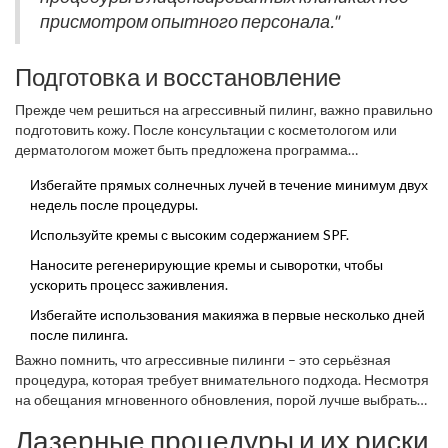
присмотром опытного персонала."
Подготовка и восстановление
Прежде чем решиться на агрессивный пилинг, важно правильно
подготовить кожу. После консультации с косметологом или
дерматологом может быть предложена программа
предварительной подготовки, включающая ежедневное
Избегайте прямых солнечных лучей в течение минимум двух
использование увлажняющих средств или ретиноидов для
недель после процедуры.
улучшения состояния кожи. После процедуры необходимо
тщательно следовать рекомендациям по восстановлению,
Используйте кремы с высоким содержанием SPF.
чтобы минимизировать появление возможных осложнений.
Наносите регенерирующие кремы и сыворотки, чтобы
ускорить процесс заживления.
Избегайте использования макияжа в первые несколько дней
после пилинга.
Важно помнить, что агрессивные пилинги – это серьёзная
процедура, которая требует внимательного подхода. Несмотря
на обещания мгновенного обновления, порой лучше выбрать
более щадящие методы, чтобы не подвергать кожу излишнему
Лазерные процедуры и их риски
стрессу.