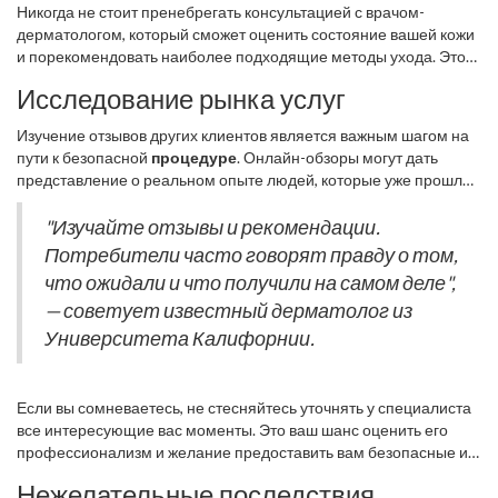
Первое, на что стоит обратить внимание, – это квалификация и
Никогда не стоит пренебрегать консультацией с врачом-
опыт специалиста, к которому вы обращаетесь. Убедитесь, что
дерматологом, который сможет оценить состояние вашей кожи
он имеет лицензию и необходимые сертификаты для
и порекомендовать наиболее подходящие методы ухода. Это
проведения интересующей вас процедуры.
особенно важно для людей со склонностью к аллергическим
Исследование рынка услуг
реакциям или имеющих хронические заболевания. Такие
консультации помогут избежать опасных ситуаций и правильно
Изучение отзывов других клиентов является важным шагом на
подобрать уход. Например, некоторые процедуры, такие как
пути к безопасной
процедуре
. Онлайн-обзоры могут дать
химический пилинг, могут вызвать раздражение и осложнения
представление о реальном опыте людей, которые уже прошли
если не учесть индивидуальные особенности кожи.
тот или иной процесс. Они могут раскрыть неожиданные
детали, о которых вы, возможно, не подумали.
"Изучайте отзывы и рекомендации.
Потребители часто говорят правду о том,
что ожидали и что получили на самом деле",
— советует известный дерматолог из
Университета Калифорнии.
Если вы сомневаетесь, не стесняйтесь уточнять у специалиста
все интересующие вас моменты. Это ваш шанс оценить его
профессионализм и желание предоставить вам безопасные и
качественные услуги. Профессионал всегда готов объяснить
Нежелательные последствия
процесс и предупредить о возможных побочных эффектах,