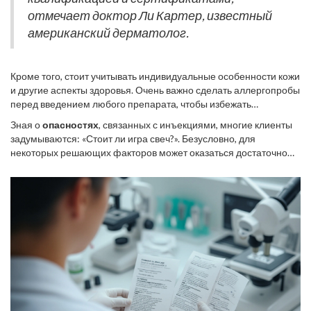
проблемы с глотанием.
отмечает доктор Ли Картер, известный
американский дерматолог.
Кроме того, стоит учитывать индивидуальные особенности кожи
и другие аспекты здоровья. Очень важно сделать аллергопробы
перед введением любого препарата, чтобы избежать
неприятных последствий. Если у вас ослабленная иммунная
Зная о
опасностях
, связанных с инъекциями, многие клиенты
система или хронические заболевания, такие процедуры могут
задумываются: «Стоит ли игра свеч?». Безусловно, для
быть еще опаснее. К тому же всегда существует вероятность
некоторых решающих факторов может оказаться достаточно
кошмарного исхода из-за небрежности косметолога.
для отказа от инъекционных методов в пользу менее
Использование некачественных или просроченных препаратов
рискованных альтернатив, таких как хорошие кремы и маски,
также может вызвать тяжелые последствия. Хоть и редки случаи
регулярный уход за лицом или естественные методы
летального исхода, такая вероятность всегда должна быть
омоложения. Взвешенный подход и критический взгляд помогут
учтена.
вам избежать распространенных ошибок и сохранить здоровье,
а также естественную красоту.