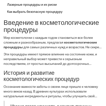
Лазерные процедуры и их риски
Как выбрать безопасную процедуру
Введение в косметологические
процедуры
Мир косметологии с каждым годом становиться все более
сложным и разнообразным, предлагая
косметологические
процедуры
для самых различных нужд и возрастов. Не секрет,
что стремление выглядеть моложе и привлекательнее
Эти процедуры имеют прямое влияние на состояние кожи, и
приводит нас к двери косметолога. И всё же стоит помнить, что
неправильный выбор может привести к серьезным
столь заманчивые предложения зачастую связаны с
последствиям, от простых высыпаний до долгосрочных
определёнными рисками. Сегодня процедуры для лица не
повреждений. Именно поэтому перед тем, как довериться
ограничиваются лишь кремами и массажами; это целый спектр
История и развитие
какому-либо методу, стоит исследовать его досконально. Не
услуг, включающих пилинги, инъекции, лазерные технологии и
косметологических процедур
забывайте, что кожа каждого человека уникальна, и нет
многое другое. Каждая из них обещает чудесные превращения,
универсального решения, которое подойдет абсолютно всем.
и каждая имеет свои нюансы, которые необходимо учитывать
Осознание важности заботы о своем лице пришло к человеку
Метод, который показал потрясающие результаты для кого-то,
перед выбором.
много веков назад. В древних культурах использовали
может быть губительным для другого.
натуральные ингредиенты и ритуалы, чтобы улучшить свой
внешний вид. Сегодня современные технологии позволяют
значительно расширить потенциал ухода за кожей. Возраст