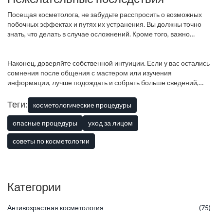
тогда как недобросовестный мастер может скрыть важную
Посещая косметолога, не забудьте расспросить о возможных
информацию.
побочных эффектах и путях их устранения. Вы должны точно
знать, что делать в случае осложнений. Кроме того, важно
проконсультироваться о правилах ухода за кожей после
процедуры, чтобы результат оправдал ваши ожидания. Это
может значительно снизить вероятность негативных
Наконец, доверяйте собственной интуиции. Если у вас остались
последствий и неприятных сюрпризов после посещения
сомнения после общения с мастером или изучения
салона красоты.
информации, лучше подождать и собрать больше сведений,
прежде чем принятие окончательного решения. Выбор
правильного специалиста и методики требует времени, но это
Теги:
косметологические процедуры
время, которое стоит потратить ради вашего здоровья и
красоты.
опасные процедуры
уход за лицом
советы по косметологии
Категории
Антивозрастная косметология
(75)