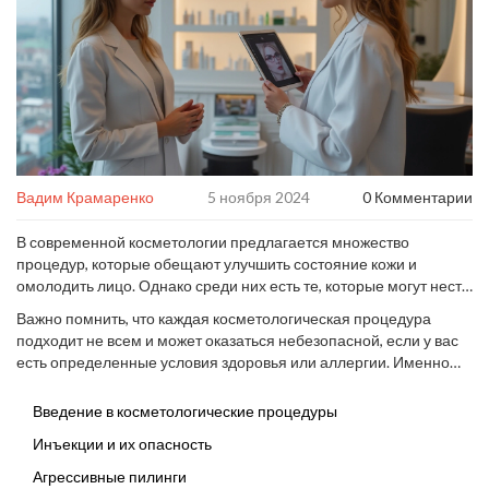
Вадим Крамаренко
5 ноября 2024
0 Комментарии
В современной косметологии предлагается множество
процедур, которые обещают улучшить состояние кожи и
омолодить лицо. Однако среди них есть те, которые могут нести
скрытые угрозы вашему здоровью и внешнему виду. Знание о
Важно помнить, что каждая косметологическая процедура
потенциальных рисках и побочных эффектах поможет вам
подходит не всем и может оказаться небезопасной, если у вас
сделать информированный выбор и избежать нежелательных
есть определенные условия здоровья или аллергии. Именно
последствий.
поэтому критически важно консультироваться с
профессиональными дерматологами и косметологами, прежде
Введение в косметологические процедуры
чем принимать решение о прохождении той или иной
Инъекции и их опасность
процедуры.
Агрессивные пилинги