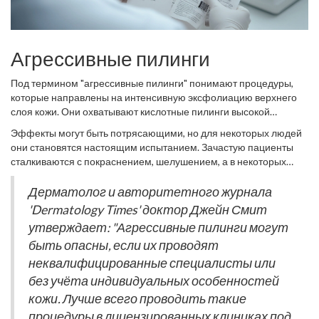
Агрессивные пилинги
Под термином "агрессивные пилинги" понимают процедуры,
которые направлены на интенсивную эксфолиацию верхнего
слоя кожи. Они охватывают кислотные пилинги высокой
концентрации и дермабразию. Эти методы могут существенно
Эффекты могут быть потрясающими, но для некоторых людей
улучшить текстуру кожи, сделать её более гладкой и молодой,
они становятся настоящим испытанием. Зачастую пациенты
но сопряжены с рисками, которые необходимо учитывать.
сталкиваются с покраснением, шелушением, а в некоторых
Используемые кислоты, такие как трихлоруксусная кислота,
случаях и с ожогами. Продолжительное использование
проникают глубже в эпидермис, вызывая контролируемое
агрессивных пилингов может истончить кожу, делая её более
Дерматолог и авторитетного журнала
повреждение и тем самым стимулируя обновление и
чувствительной к солнцу и другим факторам внешней среды.
'Dermatology Times' доктор Джейн Смит
регенерацию клеток.
Важно подобрать правильный тип пилинга в зависимости от
утверждает: "Агрессивные пилинги могут
типа кожи и её состояния. Людям с тонкой и чувствительной
быть опасны, если их проводят
кожей следует избегать агрессивных методов или проводить их
в минимальных концентрациях.
неквалифицированные специалисты или
без учёта индивидуальных особенностей
кожи. Лучше всего проводить такие
процедуры в лицензированных клиниках под