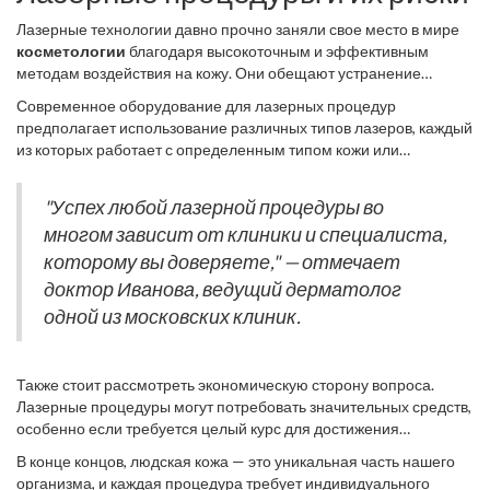
Лазерные технологии давно прочно заняли свое место в мире
косметологии
благодаря высокоточным и эффективным
методам воздействия на кожу. Они обещают устранение
пигментации, разглаживание морщин и уход за рубцами. Всё
Современное оборудование для лазерных процедур
это звучит крайне привлекательно, однако важно понимать,
предполагает использование различных типов лазеров, каждый
какие риски могут быть связаны с этими процедурами. Одна из
из которых работает с определенным типом кожи или
главных проблем заключается в неправильной настройке
проблемой. Неудивительно, что при неправильном применении
оборудования или в недостаточной квалификации
возможны нежелательные эффекты. Кроме того, необходимо
специалистов, что может привести к ожогу кожи, образованиям
"Успех любой лазерной процедуры во
учитывать индивидуальные особенности вашей кожи, такие как
корок и даже появлению шрамов.
многом зависит от клиники и специалиста,
ее чувствительность, тонус и степень пигментации. Особое
внимание следует уделять периоду после процедуры:
уход за
которому вы доверяете," — отмечает
кожей
должен быть тщательным и включает избегание прямых
доктор Иванова, ведущий дерматолог
солнечных лучей, использование солнцезащитных средств и
одной из московских клиник.
увлажняющих кремов.
Также стоит рассмотреть экономическую сторону вопроса.
Лазерные процедуры могут потребовать значительных средств,
особенно если требуется целый курс для достижения
заметного результата. Желательно обсудить все возможные
В конце концов, людская кожа — это уникальная часть нашего
преимущества и недостатки с вашим дерматологом до начала
организма, и каждая процедура требует индивидуального