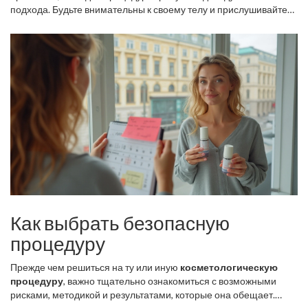
лечения. Это поможет вам не только сэкономить деньги, но и
подхода. Будьте внимательны к своему телу и прислушивайтесь
сохранить здоровье вашей кожи. Не забывайте, что
опасные
к его потребностям.
процедуры
порой могут нанести больше вреда, чем пользы.
Как выбрать безопасную
процедуру
Прежде чем решиться на ту или иную
косметологическую
процедуру
, важно тщательно ознакомиться с возможными
рисками, методикой и результатами, которые она обещает.