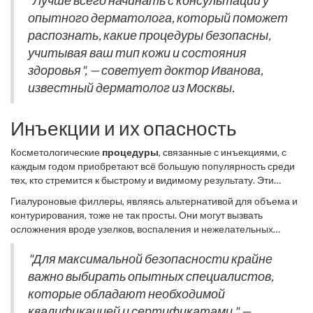
"Лучше всего начинать с консультации у
женщины или мужчины, желающего омолодить внешний вид,
опытного дерматолога, который поможет
уже не имеет такого значения, как раньше, во многом благодаря
распознать, какие процедуры безопасны,
этим техникам. Однако следует отметить, что
учитывая ваш тип кожи и состояния
совершенствование технологий всё ещё не делает их
полностью безопасными. Решив обратиться к косметологу,
здоровья", — советует доктор Иванова,
человек сталкивается с огромным многообразием доступных
известный дерматолог из Москвы.
решений и техник. По данным исследований, более 50%
женщин в возрасте от 18 до 50 лет уже пробовали хотя бы одну
Инъекции и их опасность
косметологическую процедуру, от простых уходовых до более
сложных.
Косметологические
процедуры
, связанные с инъекциями, с
каждым годом приобретают всё большую популярность среди
тех, кто стремится к быстрому и видимому результату. Эти
методы пестрят обещаниями гладкой кожи, подтянутых черт и
Гиалуроновые филлеры, являясь альтернативой для объема и
эффектного внешнего вида. Однако, помимо очевидных
контурирования, тоже не так просты. Они могут вызвать
преимуществ, такие
процедуры
имеют и свои риски, о которых
осложнения вроде узелков, воспаления и нежелательных
необходимо знать. Одним из самых востребованных на
перемещений геля под кожей. Даже инъекции витаминов и
сегодняшний день является введение ботокса, содержащего
минералов, которые на первый взгляд кажутся безобидными,
"Для максимальной безопасности крайне
ботулинический токсин, который расслабляет лицевые мышцы
могут вызывать негативные реакции организма. Например, не
важно выбирать опытных специалистов,
и тем самым разглаживает морщины. Но, несмотря на
все системы восприятия иммунитета готовы к вмешательству, и
эффективность, ботокс может вызывать такие побочные
которые обладают необходимой
это может привести к аллергическим реакциям или инфекции.
эффекты, как опущение век, асимметрия лица и даже
квалификацией и сертификатами," —