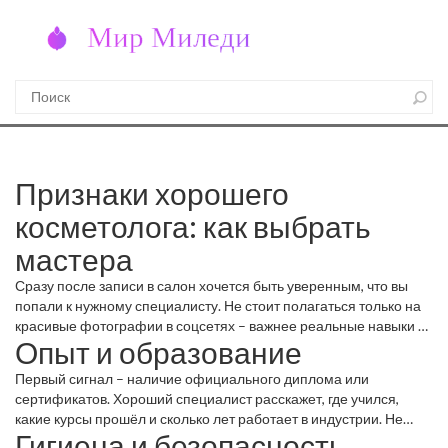
Признаки хорошего
косметолога: как выбрать
мастера
Сразу после записи в салон хочется быть уверенным, что вы
попали к нужному специалисту. Не стоит полагаться только на
красивые фотографии в соцсетях – важнее реальные навыки и
Опыт и образование
отношение к клиенту. В этой статье разберём, на что обратить
внимание, чтобы выбрать действительно хорошего
Первый сигнал – наличие официального диплома или
косметолога.
сертификатов. Хороший специалист расскажет, где учился,
какие курсы прошёл и сколько лет работает в индустрии. Не
Гигиена и безопасность
бойтесь спросить о специализации: есть мастера, которые