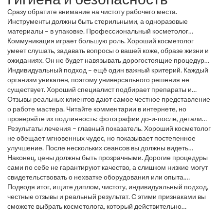
лучше справляются с антивозрастными процедурами, а есть – с
Сразу обратите внимание на чистоту рабочего места.
лечением акне. Опыт подтверждается реальными кейсами,
Инструменты должны быть стерильными, а одноразовые
тогда вы видите, что он умеет делать то, что обещает.
материалы – в упаковке. Профессиональный косметолог
расскажет, какие антисептики использует и как обеззараживает
Коммуникация играет большую роль. Хороший косметолог
оборудование. Если вы замечаете запах спирта, одноразовые
умеет слушать, задавать вопросы о вашей коже, образе жизни и
перчатки и чистые полотенца – это хороший знак, а отсутствие
ожиданиях. Он не будет навязывать дорогостоящие процедуры,
этих деталей – повод насторожиться.
если они вам не нужны. Вместо этого он объяснит, какие
Индивидуальный подход – ещё один важный критерий. Каждый
методы действительно помогут решить проблему, и предложит
организм уникален, поэтому универсального решения не
план действий.
существует. Хороший специалист подбирает препараты и
техники с учётом вашего типа кожи, возрастных особенностей и
Отзывы реальных клиентов дают самое честное представление
аллергий. Если он предлагает тестовое нанесение или
о работе мастера. Читайте комментарии в интернете, но
небольшую пробную процедуру, значит, заботится о вашем
проверяйте их подлинность: фотографии до‑и‑после, детали
комфорте.
процедур, даты. Если большинство отзывов положительные и
Результаты лечения – главный показатель. Хороший косметолог
подтверждаются фото, вероятность того, что специалист
не обещает мгновенных чудес, но показывает постепенное
действительно хороший, высока.
улучшение. После нескольких сеансов вы должны видеть
уменьшение высыпаний, ровный тон кожи или более упругую
Наконец, цены должны быть прозрачными. Дорогие процедуры
текстуру. Если виден прогресс без раздражения и побочных
сами по себе не гарантируют качество, а слишком низкие могут
эффектов, это подтверждает профессионализм.
свидетельствовать о нехватке оборудования или опыта.
Хороший косметолог укажет точную стоимость каждой услуги,
Подводя итог, ищите диплом, чистоту, индивидуальный подход,
объяснит, за что платите, и не будет скрывать дополнительные
честные отзывы и реальный результат. С этими признаками вы
расходы.
сможете выбрать косметолога, который действительно
заботится о вашей коже и поможет достичь желаемого