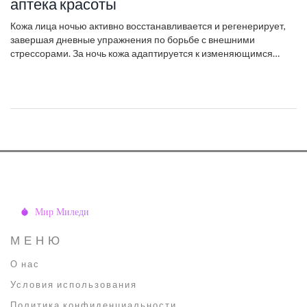
аптека красоты
Кожа лица ночью активно восстанавливается и регенерирует,
завершая дневные упражнения по борьбе с внешними
стрессорами. За ночь кожа адаптируется к изменяющимся
условиям, вырабатывая коллаген и спермидин. Чтобы
поддержать эти процессы, важно выбрать правильные средства
ухода, которые помогут эффективно использовать потенциал
ночного восстановления. Благодаря регулярному ночному
уходу ваша кожа сохраняет свежий и здоровый вид.
МЕНЮ
О нас
Условия использования
Политика конфиденциальности