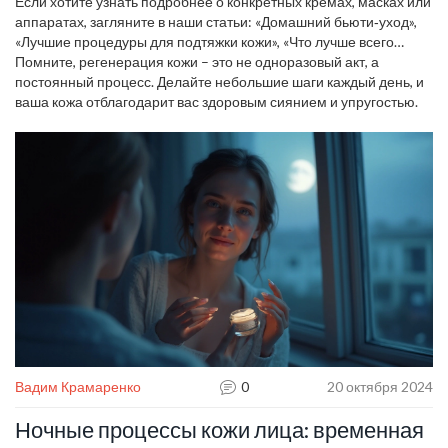
процедуры по мере необходимости.
Если хотите узнать подробнее о конкретных кремах, масках или
аппаратах, загляните в наши статьи: «Домашний бьюти‑уход»,
«Лучшие процедуры для подтяжки кожи», «Что лучше всего
обновляет кожу лица». Они помогут подобрать именно то, что
Помните, регенерация кожи – это не одноразовый акт, а
подходит вашему типу кожи.
постоянный процесс. Делайте небольшие шаги каждый день, и
ваша кожа отблагодарит вас здоровым сиянием и упругостью.
Вадим Крамаренко
0
20 октября 2024
Ночные процессы кожи лица: временная