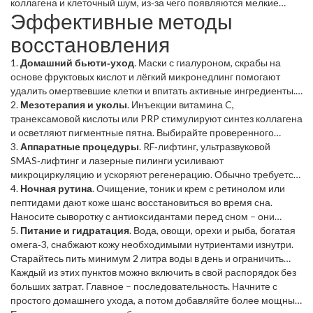
коллагена и клеточный шум, из‑за чего появляются мелкие
Эффективные методы
морщинки и пятна. Регулярный уход ускоряет обновление
эпидермиса, восстанавливает барьер и делает лицо более
восстановления
упругим.
1.
Домашний бьюти‑уход
. Маски с гиалуроном, скрабы на
основе фруктовых кислот и лёгкий микронедлинг помогают
удалить омертвевшие клетки и впитать активные ингредиенты.
Делайте маску 2‑3 раза в неделю – результат заметен уже через
2.
Мезотерапия и уколы
. Инъекции витамина C,
месяц.
транексамовой кислоты или PRP стимулируют синтез коллагена
и осветляют пигментные пятна. Выбирайте проверенного
косметолога, проверяйте лицензии и отзывы.
3.
Аппаратные процедуры
. RF‑лифтинг, ультразвуковой
SMAS‑лифтинг и лазерные пилинги усиливают
микроциркуляцию и ускоряют регенерацию. Обычно требуется
курс из 4‑6 сеансов, после чего кожа выглядит более гладкой.
4.
Ночная рутина
. Очищение, тоник и крем с ретинолом или
пептидами дают коже шанс восстановиться во время сна.
Наносите сыворотку с антиоксидантами перед сном – они
борются с свободными радикалами, которые разрушают клетки.
5.
Питание и гидратация
. Вода, овощи, орехи и рыба, богатая
омега‑3, снабжают кожу необходимыми нутриентами изнутри.
Старайтесь пить минимум 2 литра воды в день и ограничить
сахар.
Каждый из этих пунктов можно включить в свой распорядок без
больших затрат. Главное – последовательность. Начните с
простого домашнего ухода, а потом добавляйте более мощные