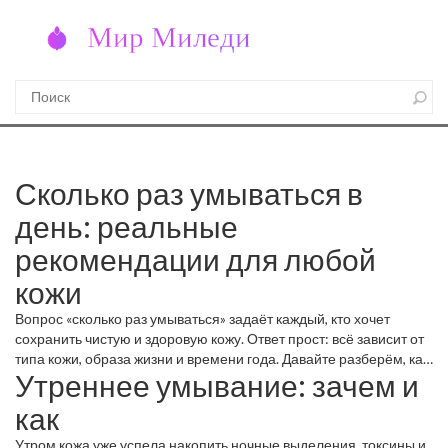
Сколько раз умываться в
день: реальные
рекомендации для любой
кожи
Вопрос «сколько раз умываться» задаёт каждый, кто хочет
сохранить чистую и здоровую кожу. Ответ прост: всё зависит от
типа кожи, образа жизни и времени года. Давайте разберём, как
Утреннее умывание: зачем и
подобрать оптимальный график, чтобы не пересушить кожу и
избавиться от загрязнений.
как
Утром кожа уже успела накопить ночные выделения, токсины и