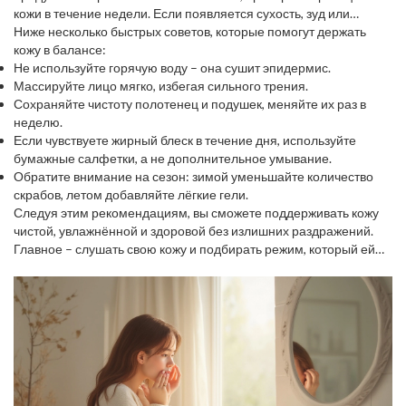
кожи в течение недели. Если появляется сухость, зуд или
покраснение – уменьшите частоту умываний или смените
Ниже несколько быстрых советов, которые помогут держать
средство.
кожу в балансе:
Не используйте горячую воду – она сушит эпидермис.
Массируйте лицо мягко, избегая сильного трения.
Сохраняйте чистоту полотенец и подушек, меняйте их раз в
неделю.
Если чувствуете жирный блеск в течение дня, используйте
бумажные салфетки, а не дополнительное умывание.
Обратите внимание на сезон: зимой уменьшайте количество
скрабов, летом добавляйте лёгкие гели.
Следуя этим рекомендациям, вы сможете поддерживать кожу
чистой, увлажнённой и здоровой без излишних раздражений.
Главное – слушать свою кожу и подбирать режим, который ей
подходит.