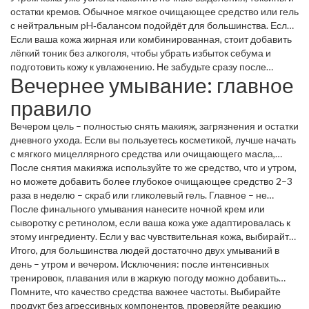
остатки кремов. Обычное мягкое очищающее средство или гель
с нейтральным pH‑балансом подойдёт для большинства. Если
у вас сухая кожа, выбирайте кремо‑гели без спирта. Нанесите
Если ваша кожа жирная или комбинированная, стоит добавить
средство на влажное лицо, мягко массируйте круговыми
лёгкий тоник без алкоголя, чтобы убрать избыток себума и
движениями 30‑60 секунд и смойте тёплой водой.
подготовить кожу к увлажнению. Не забудьте сразу после
Вечернее умывание: главное
умывания нанести лёгкий дневной крем с SPF – защита от
солнца важна даже в пасмурные дни.
правило
Вечером цель – полностью снять макияж, загрязнения и остатки
дневного ухода. Если вы пользуетесь косметикой, лучше начать
с мягкого мицеллярного средства или очищающего масла,
которое растворит покрытие без раздражения.
После снятия макияжа используйте то же средство, что и утром,
но можете добавить более глубокое очищающее средство 2–3
раза в неделю – скраб или гликолевый гель. Главное – не
переусердствовать. Слишком частое скрабирование разрушает
После финального умывания нанесите ночной крем или
защитный барьер и усиливает чувствительность.
сыворотку с ретинолом, если ваша кожа уже адаптировалась к
этому ингредиенту. Если у вас чувствительная кожа, выбирайте
успокаивающие формулы с алоэ или пантенолом.
Итого, для большинства людей достаточно двух умываний в
день – утром и вечером. Исключения: после интенсивных
тренировок, плавания или в жаркую погоду можно добавить
лёгкое умывание водой без средства, чтобы смыть пот и соль.
Помните, что качество средства важнее частоты. Выбирайте
продукт без агрессивных компонентов, проверяйте реакцию