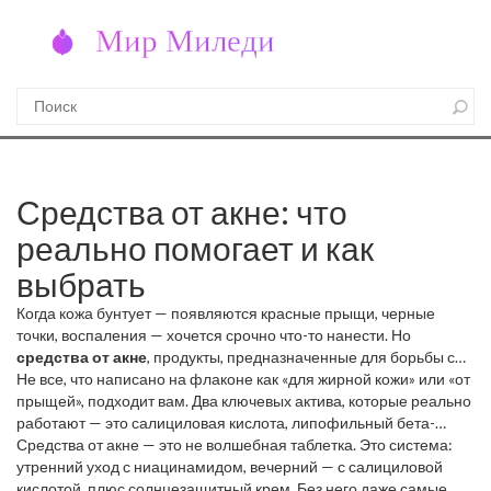
Средства от акне: что
реально помогает и как
выбрать
Когда кожа бунтует — появляются красные прыщи, черные
точки, воспаления — хочется срочно что-то нанести. Но
средства от акне
,
продукты, предназначенные для борьбы с
воспалительными высыпаниями на коже, часто вызывающиеся
Не все, что написано на флаконе как «для жирной кожи» или «от
избыточной выработкой себума и бактериями Propionibacterium
прыщей», подходит вам. Два ключевых актива, которые реально
acnes
работают — это
. Также известные как
салициловая кислота
противоакне-средства
,
липофильный бета-
, они должны
работать не просто на поверхности, а внутри пор
гидроксикислотный пилинг, который проникает в поры,
Средства от акне — это не волшебная таблетка. Это система:
. Многие
думают, что чем агрессивнее средство, тем лучше. Это
растворяя комедоны и снижая воспаление
утренний уход с ниацинамидом, вечерний — с салициловой
и
ниацинамид
,
заблуждение. Правильный уход — это не про жесткость, а про
форма витамина B3, которая регулирует себум, уменьшает
кислотой, плюс солнцезащитный крем. Без него даже самые