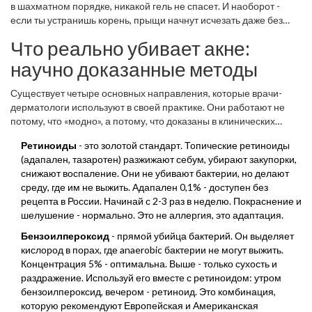
в шахматном порядке, никакой гель не спасет. И наоборот -
вызывает воспаление - и появляется красный, болезненный
если ты устранишь корень, прыщи начнут исчезать даже без
прыщ. Но бактерия - это не причина. Она - последствия.
дорогих процедур.
Главная причина - это гормональный дисбаланс, особенно
Что реально убивает акне:
андрогены. Они заставляют сальные железы вырабатывать
научно доказанные методы
слишком много себума. У женщин это часто связано с
поликистозом яичников, у мужчин - с генетикой. У подростков - с
Существует четыре основных направления, которые врачи-
пубертатом. У взрослых - с гормональными сбоями, стрессом
дерматологи используют в своей практике. Они работают не
или приемом некоторых лекарств.
потому, что «модно», а потому, что доказаны в клинических
исследованиях.
Ретиноиды
- это золотой стандарт. Топические ретиноиды
(адапален, тазаротен) разжижают себум, убирают закупорки,
снижают воспаление. Они не убивают бактерии, но делают
среду, где им не выжить. Адапален 0,1% - доступен без
рецепта в России. Начинай с 2-3 раз в неделю. Покраснение и
шелушение - нормально. Это не аллергия, это адаптация.
Бензоилпероксид
- прямой убийца бактерий. Он выделяет
кислород в порах, где anaerobic бактерии не могут выжить.
Концентрация 5% - оптимальна. Выше - только сухость и
раздражение. Используй его вместе с ретиноидом: утром
бензоилпероксид, вечером - ретиноид. Это комбинация,
которую рекомендуют Европейская и Американская