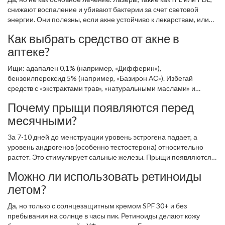
снижают воспаление и убивают бактерии за счет световой
энергии. Они полезны, если акне устойчиво к лекарствам, или
если нужно быстро убрать красноту перед важным событием.
Как выбрать средство от акне в
Но они не устраняют причину. После лазера без
аптеке?
поддерживающего ухода прыщи возвращаются. Лазер - это
дополнение, а не замена ретиноидам и бензоилпероксиду.
Ищи: адапален 0,1% (например, «Дифферин»),
бензоилпероксид 5% (например, «Базирон АС»). Избегай
средств с «экстрактами трав», «натуральными маслами» и
спиртом. Не покупай «противоакне» кремы с маркетинговыми
Почему прыщи появляются перед
названиями - они часто не содержат активных веществ в
месячными?
терапевтической дозе. Проверяй состав. Если в первых пяти
компонентах нет адапалена или бензоилпероксида - это
За 7-10 дней до менструации уровень эстрогена падает, а
увлажнитель, а не лекарство.
уровень андрогенов (особенно тестостерона) относительно
растет. Это стимулирует сальные железы. Прыщи появляются
на подбородке и нижней челюсти - это классический признак
Можно ли использовать ретиноиды
гормонального акне. Если это повторяется каждый месяц -
летом?
стоит обсудить с врачом гормональную терапию или
спиронолактон.
Да, но только с солнцезащитным кремом SPF 30+ и без
пребывания на солнце в часы пик. Ретиноиды делают кожу