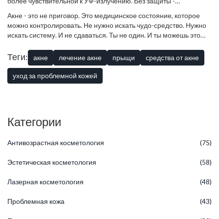
более чувствительной к УФ-излучению. Без защиты -
появляются пигментные пятна, которые могут остаться на
Акне - это не приговор. Это медицинское состояние, которое
месяцы. Летом можно использовать ретиноиды, но с
можно контролировать. Не нужно искать чудо-средство. Нужно
осторожностью. Утром - только SPF, вечером - ретиноид.
искать систему. И не сдаваться. Ты не один. И ты можешь это
победить - не потому, что купил дорогой крем, а потому, что
понял, как работает твоя кожа.
Теги:
акне
лечение акне
прыщи
средства от акне
уход за проблемной кожей
Категории
Антивозрастная косметология
(75)
Эстетическая косметология
(58)
Лазерная косметология
(48)
Проблемная кожа
(43)