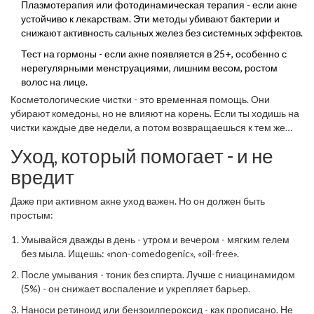
Плазмотерапия или фотодинамическая терапия - если акне
устойчиво к лекарствам. Эти методы убивают бактерии и
снижают активность сальных желез без системных эффектов.
Тест на гормоны - если акне появляется в 25+, особенно с
нерегулярными менструациями, лишним весом, ростом
волос на лице.
Косметологические чистки - это временная помощь. Они
убирают комедоны, но не влияют на корень. Если ты ходишь на
чистки каждые две недели, а потом возвращаешься к тем же
прыщам - ты лечишь симптом, а не болезнь.
Уход, который помогает - и не
вредит
Даже при активном акне уход важен. Но он должен быть
простым:
Умывайся дважды в день - утром и вечером - мягким гелем
без мыла. Ищешь: «non-comedogenic», «oil-free».
После умывания - тоник без спирта. Лучше с ниацинамидом
(5%) - он снижает воспаление и укрепляет барьер.
Наноси ретиноид или бензоилпероксид - как прописано. Не