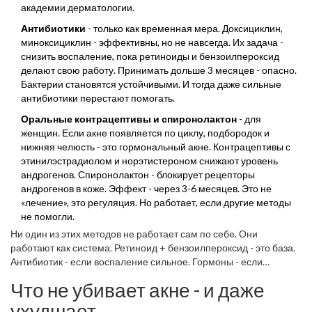
академии дерматологии.
Антибиотики
- только как временная мера. Доксициклин,
миноксициклин - эффективны, но не навсегда. Их задача -
снизить воспаление, пока ретиноиды и бензоилпероксид
делают свою работу. Принимать дольше 3 месяцев - опасно.
Бактерии становятся устойчивыми. И тогда даже сильные
антибиотики перестают помогать.
Оральные контрацептивы и спиронолактон
- для
женщин. Если акне появляется по циклу, подбородок и
нижняя челюсть - это гормональный акне. Контрацептивы с
этинилэстрадиолом и норэтистероном снижают уровень
андрогенов. Спиронолактон - блокирует рецепторы
андрогенов в коже. Эффект - через 3-6 месяцев. Это не
«лечение», это регуляция. Но работает, если другие методы
не помогли.
Ни один из этих методов не работает сам по себе. Они
работают как система. Ретиноид + бензоилпероксид - это база.
Антибиотик - если воспаление сильное. Гормоны - если
причина в них.
Что не убивает акне - и даже
ухудшает