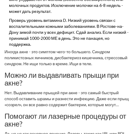
молочных продуктов. Исключение молочки на 6-8 недель -
может дать результат.
Проверь уровень витамина D. Низкий уровень связан с
воспалительными кожными заболеваниями. В Ростове-на-
Дону зимой почти у всех дефицит. Сдай анализ. Если низкий -
принимай 1000-2000 МЕ в день. Это не панацея, но
поддержка.
Иногда акне - это симптом чего-то большего. Синдром
поликистозных яичников, дисбактериоз кишечника, стрессовый
синдром. Не ищи только в креме. Ищи в теле.
Можно ли выдавливать прыщи при
акне?
Нет. Выдавливание прыщей при акне - это самый быстрый
способ оставить шрамы и разнести инфекцию. Даже если прыщ
«созрел», он все равно содержит бактерии, которые могут
попасть в глубокие слои кожи. Это приводит к кистам, узлам и
Помогают ли лазерные процедуры от
необратимым рубцам. Если прыщ очень болезненный -
акне?
обратись к врачу. Он сделает безопасную инъекцию
кортикостероидов, и воспаление спадет за день.
Да, но не как основное лечение. Лазеры, такие как IPL или PDL,