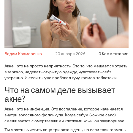
Вадим Крамаренко
20 января 2026
0 Комментарии
Акне - это не просто неприятность. Это то, что мешает смотреть
в зеркало, надевать открытую одежду, чувствовать себя
уверенно. И если ты уже пробовал кучу кремов, таблеток и
народных средств, но прыщи возвращаются - ты не один.
Что на самом деле вызывает
Многие думают, что акне - это просто подростковая проблема.
Но в Ростове-на-Дону, как и по всей России, все чаще к
акне?
дерматологам приходят взрослые - 30, 40, даже 50 лет - с теми
же воспалениями на лице, подбородке и спине. И дело не в
Акне - это не инфекция. Это воспаление, которое начинается
грязи, не в шоколаде, не в стрессе как таковом. Дело в том, что
внутри волосяного фолликула. Когда себум (кожное сало)
акне убивают не мази, а
системные изменения
в коже. И если
смешивается с омертвевшими клетками кожи, он закупоривает
ты хочешь, чтобы прыщи ушли навсегда, нужно понимать, что
пору. Бактерия
Propionibacterium acnes
, которая живет на коже
Ты можешь чистить лицо три раза в день, но если твои гормоны
именно их питает.
у каждого, начинает размножаться в этой закрытой среде. Она