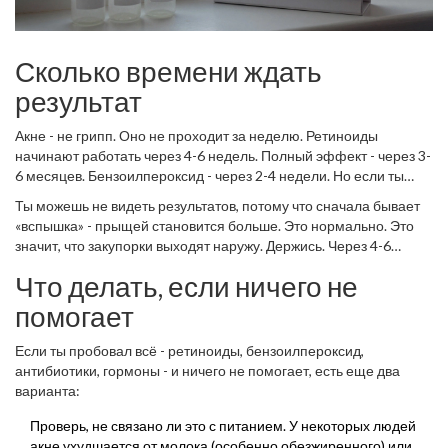
Сколько времени ждать
результат
Акне - не грипп. Оно не проходит за неделю. Ретиноиды
начинают работать через 4-6 недель. Полный эффект - через 3-
6 месяцев. Бензоилпероксид - через 2-4 недели. Но если ты
прекратишь использование, как только увидел первые
Ты можешь не видеть результатов, потому что сначала бывает
улучшения - прыщи вернутся через 2-4 недели. Это не
«вспышка» - прыщей становится больше. Это нормально. Это
«лечение», это управление. Как диабет или гипертония. Ты не
значит, что закупорки выходят наружу. Держись. Через 4-6
вылечил - ты контролируешь.
недель - начнется улучшение.
Что делать, если ничего не
помогает
Если ты пробовал всё - ретиноиды, бензоилпероксид,
антибиотики, гормоны - и ничего не помогает, есть еще два
варианта:
Проверь, не связано ли это с питанием. У некоторых людей
акне ухудшается от молока (особенно обезжиренного) или