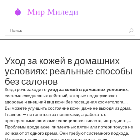
Уход за кожей в домашних
условиях: реальные способы
без салонов
Когда речь заходит о
уход за кожей в домашних условиях
,
система ежедневных действий, которые поддерживают
здоровье и внешний вид кожи без посещения косметолога
.
Также известный как
Вы можете улучшить состояние кожи, даже не выходя из дома.
домашний уход за лицом
, он — не роскошь,
а база, на которой держится любая эффективная косметология.
Главное — не гоняться за новинками, а работать с
Многие думают, что это просто кремы и тоники. Но настоящий
проверенными активами:
салициловая кислота
,
ингредиент,
уход — это про последовательность, про понимание, что ваша
который очищает поры и борется с воспалениями, особенно
Проблемы вроде акне, пигментных пятен или потери тонуса не
кожа — не экран, который можно перезагрузить.
при акне
исчезают от одного крема. Они требуют системного подхода.
,
ниацинамид
,
вещество, которое уменьшает
покраснения, выравнивает тон и укрепляет барьер кожи
Например, если у вас акне, вы не справитесь, если
, и
SPF
,