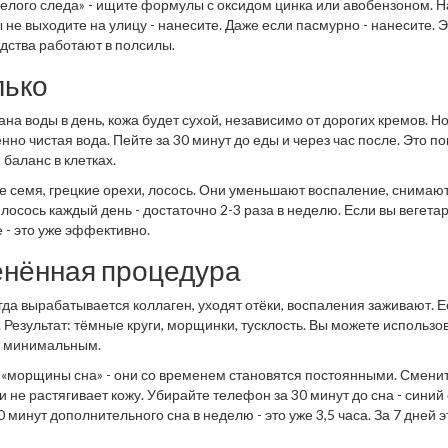
«белого следа» - ищите формулы с оксидом цинка или авобензоном. 
 не выходите на улицу - нанесите. Даже если пасмурно - нанесите. Э
едства работают в полсилы.
лько
кана воды в день, кожа будет сухой, независимо от дорогих кремов. Н
енно чистая вода. Пейте за 30 минут до еды и через час после. Это п
баланс в клетках.
ое семя, грецкие орехи, лосось. Они уменьшают воспаление, снимаю
лосось каждый день - достаточно 2-3 раза в неделю. Если вы вегета
 - это уже эффективно.
ценённая процедура
гда вырабатывается коллаген, уходят отёки, воспаления заживают. Е
. Результат: тёмные круги, морщинки, тусклость. Вы можете использо
ет минимальным.
т «морщины сна» - они со временем становятся постоянными. Смени
 не растягивает кожу. Убирайте телефон за 30 минут до сна - синий 
минут дополнительного сна в неделю - это уже 3,5 часа. За 7 дней э