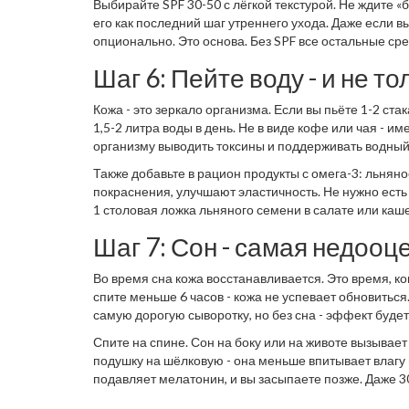
Выбирайте SPF 30-50 с лёгкой текстурой. Не ждите 
его как последний шаг утреннего ухода. Даже если вы
опционально. Это основа. Без SPF все остальные ср
Шаг 6: Пейте воду - и не то
Кожа - это зеркало организма. Если вы пьёте 1-2 ста
1,5-2 литра воды в день. Не в виде кофе или чая - им
организму выводить токсины и поддерживать водный 
Также добавьте в рацион продукты с омега-3: льнян
покраснения, улучшают эластичность. Не нужно есть 
1 столовая ложка льняного семени в салате или каше
Шаг 7: Сон - самая недоо
Во время сна кожа восстанавливается. Это время, ко
спите меньше 6 часов - кожа не успевает обновиться
самую дорогую сыворотку, но без сна - эффект буд
Спите на спине. Сон на боку или на животе вызывае
подушку на шёлковую - она меньше впитывает влагу и
подавляет мелатонин, и вы засыпаете позже. Даже 30 
часа восстановления. Кожа это чувствует.