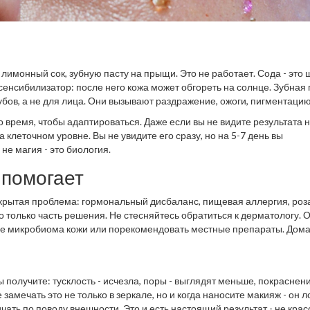
лимонный сок, зубную пасту на прыщи. Это не работает. Сода - это 
енсибилизатор: после него кожа может обгореть на солнце. Зубная 
убов, а не для лица. Они вызывают раздражение, ожоги, пигментацию
о время, чтобы адаптироваться. Даже если вы не видите результата 
 клеточном уровне. Вы не увидите его сразу, но на 5-7 день вы
 не магия - это биология.
е помогает
 скрытая проблема: гормональный дисбаланс, пищевая аллергия, роз
о только часть решения. Не стесняйтесь обратиться к дерматологу. 
ние микробиома кожи или порекомендовать местные препараты. Дом
сть воспаление, постоянные прыщи или сильная сухость - это уже
 получите: тусклость - исчезла, поры - выглядят меньше, покраснени
 замечать это не только в зеркале, но и когда наносите макияж - он 
ать по поводу внешности. Это и есть настоящий результат - не красо