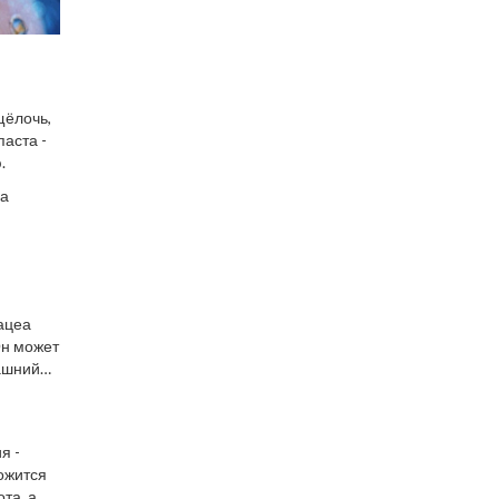
щёлочь,
паста -
.
на
ацеа
Он может
ашний
я -
ложится
та, а