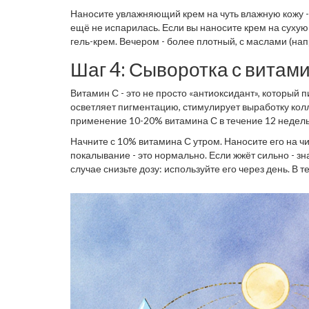
Наносите увлажняющий крем на чуть влажную кожу - с
ещё не испарилась. Если вы наносите крем на сухую 
гель-крем. Вечером - более плотный, с маслами (нап
комедоны, если не содержат комедогенных ингредие
Шаг 4: Сыворотка с витами
концентрации.
Витамин С - это не просто «антиоксидант», который п
осветляет пигментацию, стимулирует выработку колл
применение 10-20% витамина С в течение 12 недель 
результат за 7 дней.
Начните с 10% витамина С утром. Наносите его на чи
покалывание - это нормально. Если жжёт сильно - зн
случае снизьте дозу: используйте его через день. В 
«внутренне сияющей». Это не макияж - это реальное