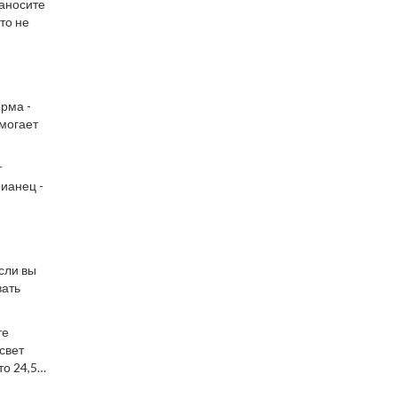
Наносите
то не
орма -
омогает
т
рианец -
сли вы
вать
те
свет
то 24,5