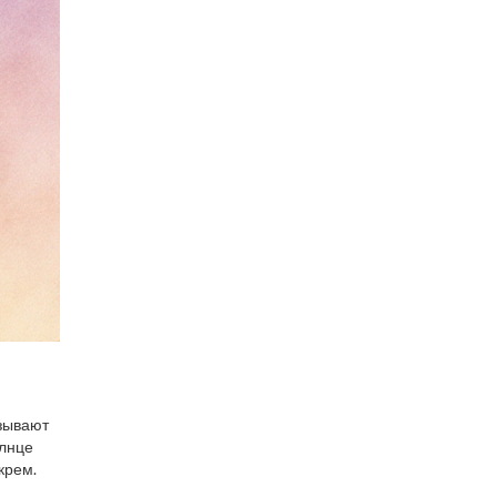
ызывают
олнце
крем.