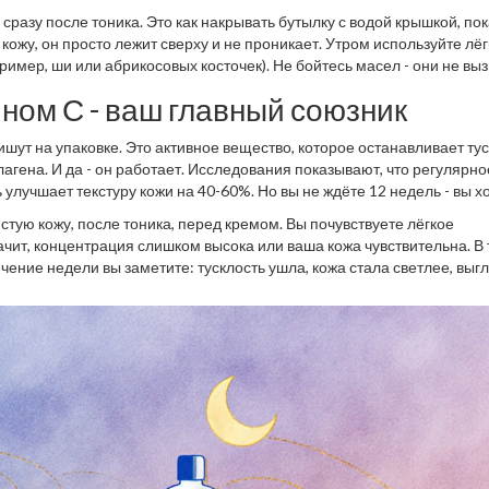
разу после тоника. Это как накрывать бутылку с водой крышкой, пок
кожу, он просто лежит сверху и не проникает. Утром используйте лё
ример, ши или абрикосовых косточек). Не бойтесь масел - они не вы
нтов вроде минерального масла или кокосового масла в высокой
ном С - ваш главный союзник
ишут на упаковке. Это активное вещество, которое останавливает тус
агена. И да - он работает. Исследования показывают, что регулярно
улучшает текстуру кожи на 40-60%. Но вы не ждёте 12 недель - вы х
стую кожу, после тоника, перед кремом. Вы почувствуете лёгкое
ачит, концентрация слишком высока или ваша кожа чувствительна. В
течение недели вы заметите: тусклость ушла, кожа стала светлее, выг
 улучшение.