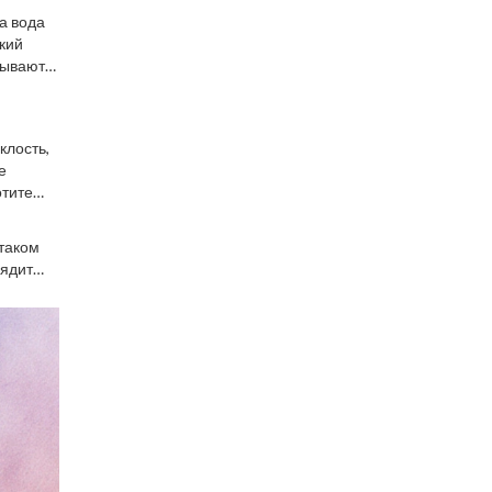
а вода
гкий
зывают
клость,
е
отите
 таком
лядит