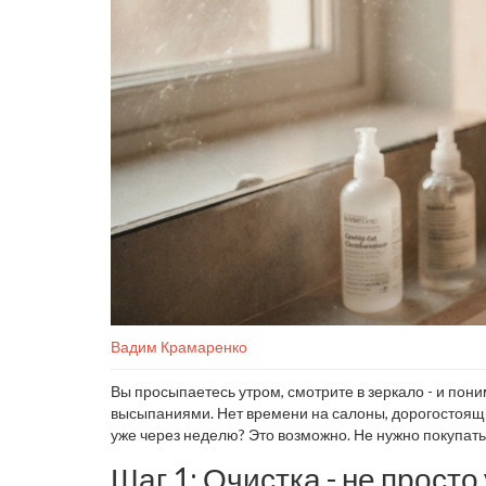
Вадим Крамаренко
Вы просыпаетесь утром, смотрите в зеркало - и пони
высыпаниями. Нет времени на салоны, дорогостоящи
уже через неделю? Это возможно. Не нужно покупат
шаги, которые работают даже при загруженном график
Шаг 1: Очистка - не прост