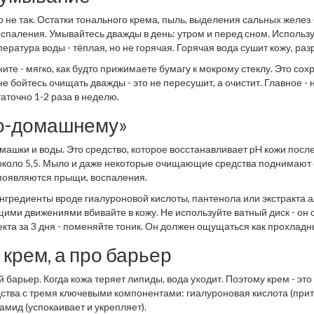
о не так. Остатки тонального крема, пыль, выделения сальных желез -
оспаления. Умывайтесь дважды в день: утром и перед сном. Использ
ратура воды - тёплая, но не горячая. Горячая вода сушит кожу, ра
 сухость, шелушение, покраснения.
те - мягко, как будто прижимаете бумагу к мокрому стеклу. Это сох
не бойтесь очищать дважды - это не пересушит, а очистит. Главное - 
аточно 1-2 раза в неделю.
«по-домашнему»
омашки и воды. Это средство, которое восстанавливает pH кожи посл
 около 5,5. Мыло и даже некоторые очищающие средства поднимают 
, появляются прыщи, воспаления.
нгредиенты вроде гиалуроновой кислоты, пантенола или экстракта а
ими движениями вбивайте в кожу. Не используйте ватный диск - он 
екта за 3 дня - поменяйте тоник. Он должен ощущаться как прохладн
оцедура.
 крем, а про барьер
 барьер. Когда кожа теряет липиды, вода уходит. Поэтому крем - это
дства с тремя ключевыми компонентами: гиалуроновая кислота (при
амид (успокаивает и укрепляет).