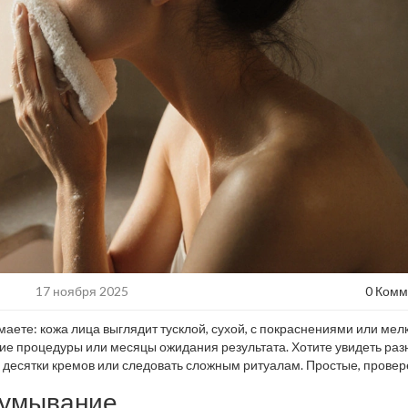
17 ноября 2025
0 Комм
маете: кожа лица выглядит тусклой, сухой, с покраснениями или ме
е процедуры или месяцы ожидания результата. Хотите увидеть раз
ь десятки кремов или следовать сложным ритуалам. Простые, прове
е, могут изменить вашу кожу за 7 дней.
о умывание