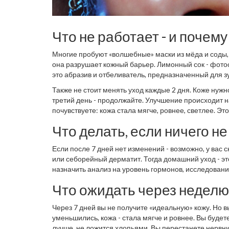
Что не работает - и почему
Многие пробуют «волшебные» маски из мёда и соды, 
она разрушает кожный барьер. Лимонный сок - фотос
это абразив и отбеливатель, предназначенный для з
Также не стоит менять уход каждые 2 дня. Коже нужн
третий день - продолжайте. Улучшение происходит на
почувствуете: кожа стала мягче, ровнее, светлее. Это
Что делать, если ничего н
Если после 7 дней нет изменений - возможно, у вас
или себорейный дерматит. Тогда домашний уход - эт
назначить анализ на уровень гормонов, исследова
уход - это про профилактику и поддержку. Но если е
Что ожидать через неделю
медицинская задача.
Через 7 дней вы не получите «идеальную» кожу. Но вы
уменьшились, кожа - стала мягче и ровнее. Вы будете
лучше, не ложится хлопьями. Вы перестанете нервнич