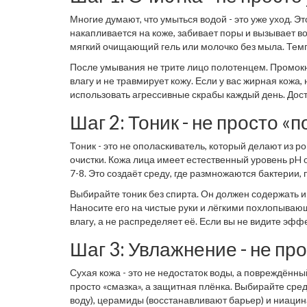
Многие думают, что умыться водой - это уже уход. Эт
накапливается на коже, забивает поры и вызывает в
мягкий очищающий гель или молочко без мыла. Темпе
липидный барьер, и вы получаете обратный эффект:
После умывания не трите лицо полотенцем. Промокни
влагу и не травмирует кожу. Если у вас жирная кожа, 
использовать агрессивные скрабы каждый день. Дост
Шаг 2: Тоник - не просто 
Тоник - это не ополаскиватель, который делают из р
очистки. Кожа лица имеет естественный уровень pH
7-8. Это создаёт среду, где размножаются бактерии
Выбирайте тоник без спирта. Он должен содержать и
Наносите его на чистые руки и лёгкими похлопывающ
влагу, а не распределяет её. Если вы не видите эфф
увлажняющий слой, а не как спиртовая «ударная» пр
Шаг 3: Увлажнение - не про
Сухая кожа - это не недостаток воды, а повреждённый
просто «смазка», а защитная плёнка. Выбирайте сре
воду), церамиды (восстанавливают барьер) и ниацин