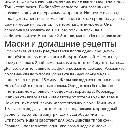
кислоты. Они удаляют загрязнения, но не вытягивают влагу из
верхних слоёв.
Тоник тоже важен. Выбирайте лёгкие тоники‑эссенции с
розовой водой или огуречным экстрактом. Наносите их сразу
после умывания, пока кожа ещё влажная – так средство лучше
впитается.
Самый мощный гидратор – сыворотка с гиалуроном. Она
способна удерживать до 1000 раз больше воды, чем
собственный вес. Наносите 2‑3 капли, мягко вбивая кончиками
Маски и домашние рецепты
пальцев.
Если хотите увидеть результат уже после одной процедуры,
попробуйте маску из овсянки и йогурта. Смешайте 1 столовую
ложку овсянки с 2 чайными ложками натертого йогурта, оставьте
10‑15 минут, затем смойте тёплой водой. Овсянка успокаивает,
Для более интенсивного эффекта возьмите авокадо. Разомните
а йогурт добавляет протеины и лактат, который тоже увлажняет.
половину спелого плода, добавьте чайную ложку мёда и
нанести на лицо на 15 минут. Жиры авокадо восстанавливают
липидный барьер, а мёд притягивает влагу из воздуха.
Не забывайте про ночные кремы. Они должны быть более
плотными, чем дневные, и содержать керамиды. Керамиды
«запирают» влагу и защищают кожу от потери воды во время
сна.
Наконец, питьевой режим играет огромную роль. Минимум
1,5‑2 литра воды в день помогают поддерживать природный
уровень гидратации изнутри. Если ваш образ жизни
напряжённый, добавьте к воде травяные настои без сахара.
Эти простые шаги работают для большинства типов кожи.
Главное – постоянство: один-два раза в неделю маска,