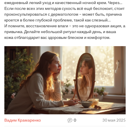
ежедневный легкий уход и качественный ночной крем. Через
неделю вы почувствуете, как кожа стала более мягкой, а мелкие
Если после всех этих методов сухость всё ещё беспокоит, стоит
линии менее заметными.
проконсультироваться с дерматологом – может быть, причина
кроется в более глубокой проблеме, такой как слезный
себорейный дерматит или гормональные изменения.
И помните, восстановление влаги – это не одноразовая акция, а
привычка. Делайте небольшой ритуал каждый день, и ваша
кожа отблагодарит вас здоровым блеском и комфортом.
Вадим Крамаренко
0
30 мая 2025