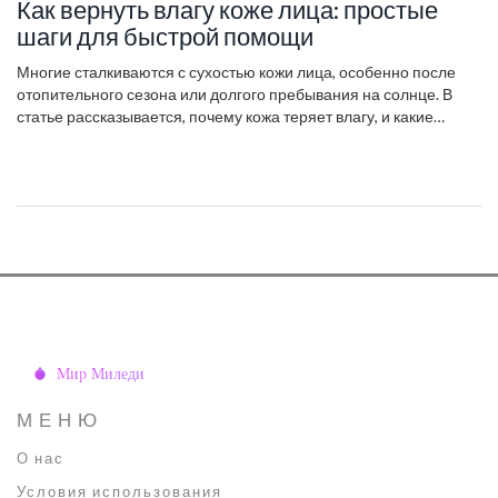
Как вернуть влагу коже лица: простые
шаги для быстрой помощи
Многие сталкиваются с сухостью кожи лица, особенно после
отопительного сезона или долгого пребывания на солнце. В
статье рассказывается, почему кожа теряет влагу, и какие
ошибки в уходе мешают восстановлению баланса. Предложены
рабочие домашние методы, лайфхаки, а также простые
рецепты для поддержания увлажнения. Вся информация
максимально практична, чтобы можно было сразу применить
советы на практике. Вспомогательные рекомендации касаются
не только косметики, но и образа жизни.
МЕНЮ
О нас
Условия использования