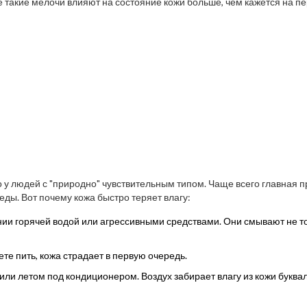
 такие мелочи влияют на состояние кожи больше, чем кажется на п
ко у людей с "природно" чувствительным типом. Чаще всего главная 
ы. Вот почему кожа быстро теряет влагу:
ии горячей водой или агрессивными средствами. Они смывают не т
те пить, кожа страдает в первую очередь.
 или летом под кондиционером. Воздух забирает влагу из кожи буква