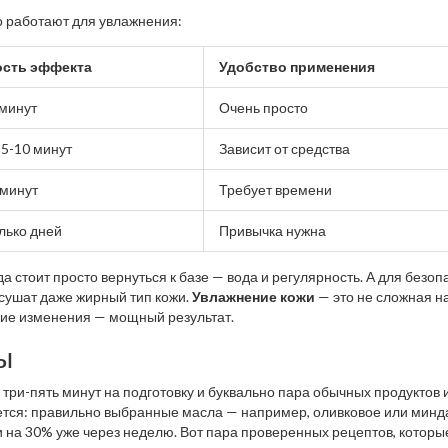
о работают для увлажнения:
ость эффекта
Удобство применения
минут
Очень просто
 5-10 минут
Зависит от средства
 минут
Требует времени
лько дней
Привычка нужна
 стоит просто вернуться к базе — вода и регулярность. А для безоп
и сушат даже жирный тип кожи.
Увлажнение кожи
— это не сложная на
кие изменения — мощный результат.
ы
 три-пять минут на подготовку и буквально пара обычных продуктов 
ается: правильно выбранные масла — например, оливковое или мин
и на 30% уже через неделю. Вот пара проверенных рецептов, которы