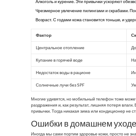
Алкоголь и курение. Эти привычки ускоряют обезв
Чрезмерное увлечение пилингами и скрабами. Посл
Возраст. С годами кожа становится тоньше, и удер
Фактор
Ск
Центральное отопление
До
Купание в горячей воде
На
Недостаток воды в рационе
Ин
Солнечные лучи без SPF
Ум
Многие удивятся, но мобильный телефон тоже может
раздражения и, как результат, лишняя потеря влаги. 
привычки. Тогда никакая зима или кондиционер не с
Ошибки в домашнем уход
Иногда мы сами портим здоровье кожи, просто не зн