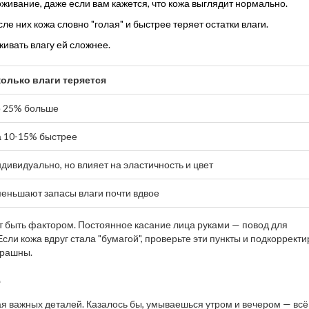
оживание, даже если вам кажется, что кожа выглядит нормально.
е них кожа словно "голая" и быстрее теряет остатки влаги.
живать влагу ей сложнее.
олько влаги теряется
 25% больше
 10-15% быстрее
дивидуально, но влияет на эластичность и цвет
еньшают запасы влаги почти вдвое
 быть фактором. Постоянное касание лица руками — повод для
Если кожа вдруг стала "бумагой", проверьте эти пункты и подкоррект
трашны.
е
ая важных деталей. Казалось бы, умываешься утром и вечером — вс