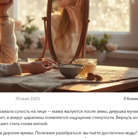
30 мая 2025
0 Комм
дражала сухость на лице — мама жалуется после зимы, девушка мучае
ает, и вокруг царапины появляется ощущение стянутости. Вернуть ко
ает стать снова мягкой.
за дорогие кремы. Полезнее разобраться: вы пьёте достаточно воды?