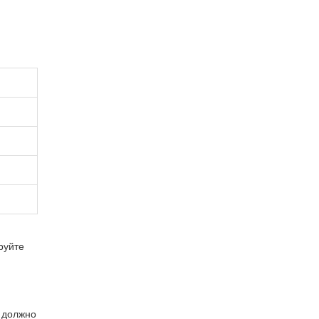
ируйте
ё должно