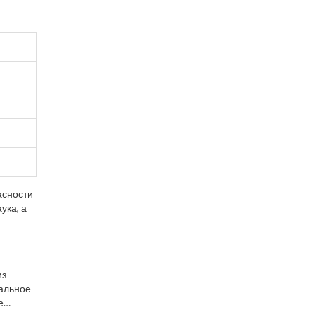
асности
ука, а
из
дальное
е